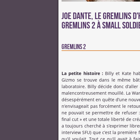
Joe Dante, le Gremlins d
Gremlins 2 à Small Soldi
Gremlins 2
La petite histoire :
Billy et Kate ha
Gizmo se trouve dans le même bâtim
laboratoire. Billy décide donc d’alle
malencontreusement mouillé. La War
désespérément en quête d’une nouvelle
n’envisageait pas forcément le reto
ne pouvait se permettre de refuser : 
final cut » et une totale liberté de cr
a toujours cherché à s’exprimer libre
interview SFU) que c’est la première fo
qu’il voulait. Tout ce qu’il avait à f