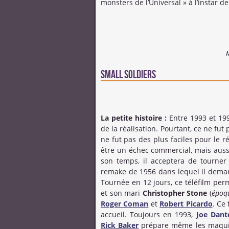
monsters de l’Universal » à l’instar d
M
Small Soldiers
La petite histoire :
Entre 1993 et 199
de la réalisation. Pourtant, ce ne fut 
ne fut pas des plus faciles pour le r
être un échec commercial, mais auss
son temps, il acceptera de tourner
remake de 1956 dans lequel il deman
Tournée en 12 jours, ce téléfilm perm
et son mari
Christopher Stone
(
époq
Roger Coman
et
Robert Picardo
. Ce
accueil. Toujours en 1993,
Joe Dant
Rick Baker
prépare même les maquill