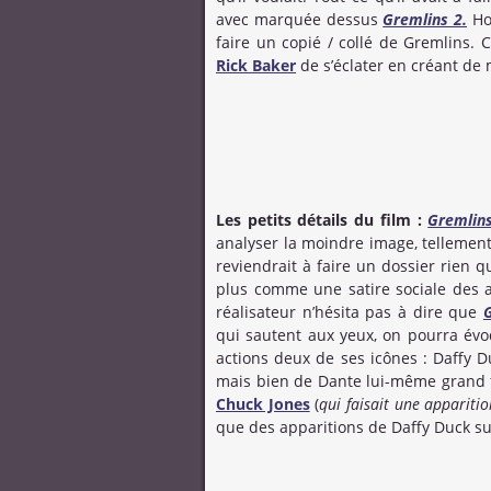
avec marquée dessus
Gremlins 2.
Ho
faire un copié / collé de Gremlins. 
Rick Baker
de s’éclater en créant de 
Les petits détails du film :
Gremlin
analyser la moindre image, tellement 
reviendrait à faire un dossier rien q
plus comme une satire sociale des a
réalisateur n’hésita pas à dire que
qui sautent aux yeux, on pourra év
actions deux de ses icônes : Daffy D
mais bien de Dante lui-même grand f
Chuck Jones
(
qui faisait une appariti
que des apparitions de Daffy Duck sur