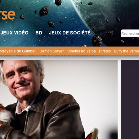
JEUX VIDÉO
BD
JEUX DE SOCIÉTÉ
ncroyable de Gumball
Demon Slayer : Kimetsu no Yaiba
Pirates
Buffy the Vamp
llywood
Page 8 : Les années 90 : De Gremlins 2 à Small Soldiers