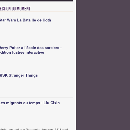
lection du moment
Star Wars La Bataille de Hoth
Herry Potter à l'école des sorciers -
édition lustrée interactive
RISK Stranger Things
Les migrants du temps - Liu Cixin
érés : en tant que Partenaire Amazon, SFU peut