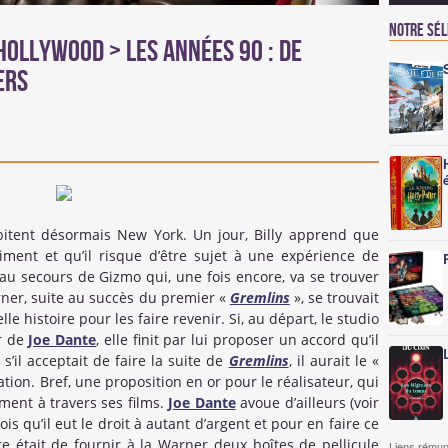
Notre sé
'Hollywood > Les années 90 : De
ers
bitent désormais New York. Un jour, Billy apprend que
ent et qu’il risque d’être sujet à une expérience de
r au secours de Gizmo qui, une fois encore, va se trouver
ner, suite au succès du premier «
Gremlins
», se trouvait
 histoire pour les faire revenir. Si, au départ, le studio
ur de
Joe Dante
, elle finit par lui proposer un accord qu’il
s’il acceptait de faire la suite de
Gremlins
, il aurait le «
éation. Bref, une proposition en or pour le réalisateur, qui
ment à travers ses films.
Joe Dante
avoue d’ailleurs (voir
is qu’il eut le droit à autant d’argent et pour en faire ce
aire était de fournir à la Warner deux boîtes de pellicule
Liens rémun