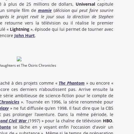
é à plus de 25 millions de dollars,
Universal
capitule
 un simple film de
momie
(
décision qui peut faire sourire
rès le projet revit le jour sous la direction de Stephen
 retourne vers la télévision ou il réalise le premier
tulé «
Lightning
», épisode qui lui permet de tourner avec
encore
John Hurt
.
ughters et The Osiris Chronicles
ttaché à des projets comme «
The Phantom
» ou encore «
core ces derniers n’aboutissent pas. Arrive ensuite la
ne série ambitieuse de science-fiction pour le compte de
Chronicles
». Tournée en 1996, la série renommée pour
alaxy
» ne fut diffusée qu’en 1998. Il faut dire que la CBS
it pas prolonger l’aventure. Dans la même période, le
cond Civil War
(1997) » pour la chaîne de télévision
HBO
.
Dante
se lâche en y voyant enfin l'occasion d'avoir un
 plus de « substance ». Même si le temps de préparation