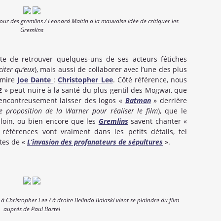
our des gremlins / Leonard Maltin a la mauvaise idée de critiquer les
Gremlins
e de retrouver quelques-uns de ses acteurs fétiches
citer qu’eux
), mais aussi de collaborer avec l’une des plus
dmire
Joe Dante
:
Christopher Lee
. Côté référence, nous
2
» peut nuire à la santé du plus gentil des Mogwaï, que
encontreusement laisser des logos «
Batman
» derrière
ne proposition de la Warner pour réaliser le film
), que le
 loin, ou bien encore que les
Gremlins
savent chanter «
références vont vraiment dans les petits détails, tel
tes de «
L’invasion des profanateurs de sépultures
».
Christopher Lee / à droite Belinda Balaski vient se plaindre du film
auprès de Paul Bartel