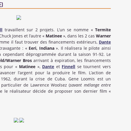
e)
ll
travaillent sur 2 projets. L’un se nomme «
Termite
huck Jones et l’autre «
Matinee
», dans les 2 cas
Warner
mme il faut trouver des financements extérieurs,
Dante
xtravagante : «
Eeri, Indiana
». Il réalisera le pilote ainsi
ra cependant déprogrammée durant la saison 91-92. Le
eld/Warner Bros
arrivant à expiration, les financements
as pour «
Matinee
»,
Dante
et
Finnell
se tournent vers
avancer l’argent pour la produire le film. L’action de
1962, durant la crise de Cuba. Gene Loomis est un
 particulier de Lawrence Woolsez (
savant mélange entre
ise le réalisateur décide de proposer son dernier film «