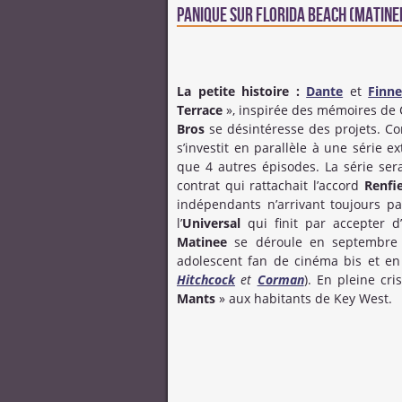
Panique sur Florida Beach (Matine
La petite histoire :
Dante
et
Finne
Terrace
», inspirée des mémoires de C
Bros
se désintéresse des projets. Co
s’investit en parallèle à une série e
que 4 autres épisodes. La série se
contrat qui rattachait l’accord
Renfi
indépendants n’arrivant toujours p
l’
Universal
qui finit par accepter d’
Matinee
se déroule en septembre 
adolescent fan de cinéma bis et en
Hitchcock
et
Corman
). En pleine cr
Mants
» aux habitants de Key West.