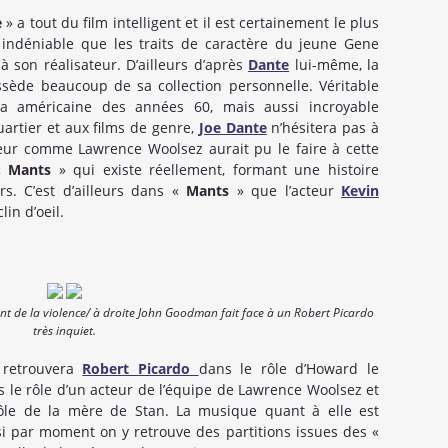
e
» a tout du film intelligent et il est certainement le plus
t indéniable que les traits de caractère du jeune Gene
son réalisateur. D’ailleurs d’après
Dante
lui-même, la
ède beaucoup de sa collection personnelle. Véritable
oïa américaine des années 60, mais aussi incroyable
artier et aux films de genre,
Joe Dante
n’hésitera pas à
teur comme Lawrence Woolsez aurait pu le faire à cette
e«
Mants
» qui existe réellement, formant une histoire
rs. C’est d’ailleurs dans «
Mants
» que l’acteur
Kevin
lin d’oeil.
t de la violence/ à droite John Goodman fait face à un Robert Picardo
très inquiet.
n retrouvera
Robert Picardo
dans le rôle d’Howard le
 le rôle d’un acteur de l’équipe de Lawrence Woolsez et
le de la mère de Stan. La musique quant à elle est
 par moment on y retrouve des partitions issues des «