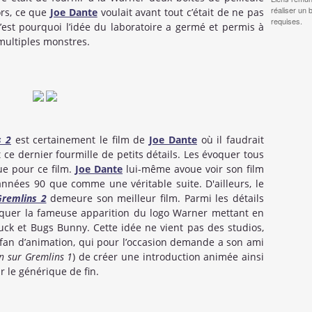
réaliser un 
rs, ce que
Joe Dante
voulait avant tout c’était de ne pas
requises.
C’est pourquoi l’idée du laboratoire a germé et permis à
multiples monstres.
s 2
est certainement le film de
Joe Dante
où il faudrait
ce dernier fourmille de petits détails. Les évoquer tous
ue pour ce film.
Joe Dante
lui-même avoue voir son film
nnées 90 que comme une véritable suite. D'ailleurs, le
Gremlins 2
demeure son meilleur film. Parmi les détails
oquer la fameuse apparition du logo Warner mettant en
uck et Bugs Bunny. Cette idée ne vient pas des studios,
an d’animation, qui pour l’occasion demande a son ami
on sur Gremlins 1
) de créer une introduction animée ainsi
 le générique de fin.