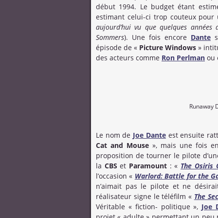
début 1994. Le budget étant estim
estimant celui-ci trop couteux pour
aujourd’hui vu que quelques années ap
Sommers
). Une fois encore
Dante
se
épisode de «
Picture Windows
» inti
des acteurs comme
Ron Perlman
ou 
Runaway Da
Le nom de
Joe Dante
est ensuite ra
Cat and Mouse
», mais une fois en
proposition de tourner le pilote d’u
la
CBS
et
Paramount
: «
The Osiris 
l’occasion «
Warlord: Battle for the G
n’aimait pas le pilote et ne désira
réalisateur signe le téléfilm «
The Se
Véritable « fiction- politique »,
Joe 
projet « adulte » permettant un peu