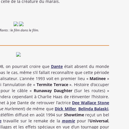
e celle de la créature du marais.
ants : le film dans le film.
8, on pourrait croire que
Dante
était absent du monde
pas le cas, même s’il fallait reconnaître que cette période
éalisateur. L’année 1993 voit en premier lieu «
Matinee
»
i l’annulation de «
Termite Terrace
». Histoire d’occuper
 pour le câble «
Runaway Daughter
(Sur les routes) »
dera cependant à Charlie Haas de réinventer l’histoire.
et à Joe Dante de retrouver l’actrice
Dee Wallace Stone
ue Hurlement
) de même que
Dick Miller
,
Belinda Balaski
,
 téléfilm diffusé en août 1994 sur
Showtime
reçut un bel
e
travaille sur le remake de la
momie
pour l’
Universal
,
ages et les effets spéciaux en vue d’un tournage pour