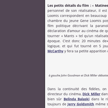
Les petits détails du film :
«
Matine
personnel de son réalisateur, il es
Loomis correspondent en beaucoup à 
chambre du jeune Gene Loomis poss
film politique décrivant la paran
déclaration d’amour au cinéma de qu
tourner « Mants » tel qu’un réalisa
époque. C’est donc 20 minutes d
logique, et qui fut tourné en 5 jou
McCarthy
y fera sa petite apparition c
à gauche John Goodman et Dick Miller débatten
Dans la continuité des fidèles, o
directeur du cinéma,
Dick Miller
dans
bien sûr
Belinda Balaski
dans le rô
toujours de
Jerry Goldsmith
même si