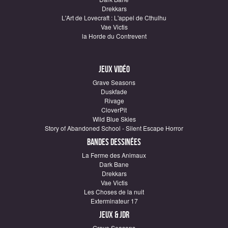
Drekkars
L'Art de Lovecraft : L'appel de Cthulhu
Vae Victis
la Horde du Contrevent
Jeux vidéo
Grave Seasons
Duskfade
Rivage
CloverPit
Wild Blue Skies
Story of Abandoned School - Silent Escape Horror
Bandes dessinées
La Ferme des Animaux
Dark Bane
Drekkars
Vae Victis
Les Choses de la nuit
Exterminateur 17
Jeux & JDR
Grave Seasons