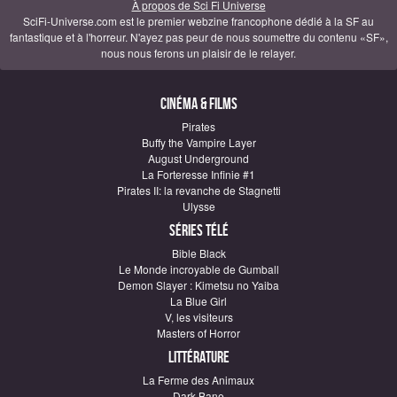
À propos de Sci Fi Universe
SciFi-Universe.com est le premier webzine francophone dédié à la SF au
fantastique et à l'horreur. N'ayez pas peur de nous soumettre du contenu «SF»,
nous nous ferons un plaisir de le relayer.
Cinéma & Films
Pirates
Buffy the Vampire Layer
August Underground
La Forteresse Infinie #1
Pirates II: la revanche de Stagnetti
Ulysse
Séries télé
Bible Black
Le Monde incroyable de Gumball
Demon Slayer : Kimetsu no Yaiba
La Blue Girl
V, les visiteurs
Masters of Horror
Littérature
La Ferme des Animaux
Dark Bane