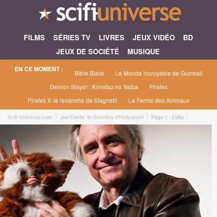
FILMS
SÉRIES TV
LIVRES
JEUX VIDÉO
BD
JEUX DE SOCIÉTÉ
MUSIQUE
EN CE MOMENT :
Bible Black
Le Monde incroyable de Gumball
Demon Slayer : Kimetsu no Yaiba
Pirates
Pirates II: la revanche de Stagnetti
La Ferme des Animaux
Scifi-Universe.com
Joe Dante, le Gremlins d'Hollywood
Page 1 : Edito