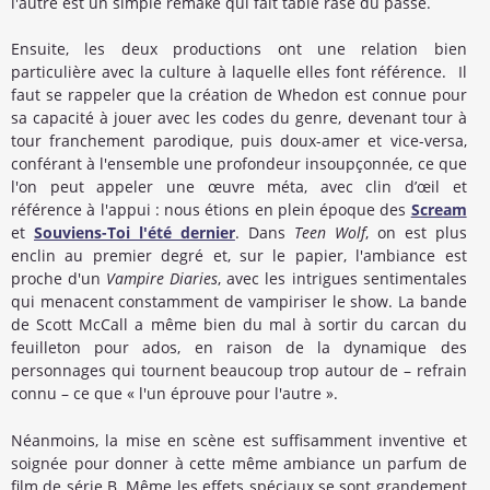
l'autre est un simple remake qui fait table rase du passé.
Ensuite, les deux productions ont une relation bien
particulière avec la culture à laquelle elles font référence. Il
faut se rappeler que la création de Whedon est connue pour
sa capacité à jouer avec les codes du genre, devenant tour à
tour franchement parodique, puis doux-amer et vice-versa,
conférant à l'ensemble une profondeur insoupçonnée, ce que
l'on peut appeler une œuvre méta, avec clin d’œil et
référence à l'appui : nous étions en plein époque des
Scream
et
Souviens-Toi l'été dernier
. Dans
Teen Wolf
, on est plus
enclin au premier degré et, sur le papier, l'ambiance est
proche d'un
Vampire Diaries
, avec les intrigues sentimentales
qui menacent constamment de vampiriser le show. La bande
de Scott McCall a même bien du mal à sortir du carcan du
feuilleton pour ados, en raison de la dynamique des
personnages qui tournent beaucoup trop autour de – refrain
connu – ce que « l'un éprouve pour l'autre ».
Néanmoins, la mise en scène est suffisamment inventive et
soignée pour donner à cette même ambiance un parfum de
film de série B. Même les effets spéciaux se sont grandement