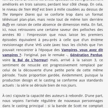
améliorés en trois saisons, perdant leur côté cheap. En cela,
le niveau de
Teen Wolf
est bien à mille coudées au dessus de
The Vampire Diares
qui se conforte trop dans un format
télévisuel plan-plan, mais reste tout de même loin derrière
Buffy
en raison de cette absence de dimension méta. En fait,
ici, nous retrouvons une certaine saveur des pelloches des
années 80 : l'impression que nous laisse les premiers
épisodes équivalent à peu-près à celle que d'un énième
revisionnage d'une VHS usée (avec tous les clichés que l'on
pouvait rencontrer à l'époque des
Vampires, vous avez dit
vampires ?
- l'original, pas le remake -,
Génération Perdue
,
voire
le Bal de L'horreur
) mais, arrivé à la saison 3, ce
sentiment de resucée est progressivement remplacé par
celui de la découverte d'une petite perle de cette même
période. Toute proportion gardée, évidemment, puisque la
production design et le casting se conforme aux standards
actuels : la série se déroule bien de nos jours.
À ceci s'ajoute la capacité des auteurs à rebondir. D'une part,
nous voyons l'arrivée régulière de nouveaux personnages
dans le casting principal : si la bande de Scott ne comptait