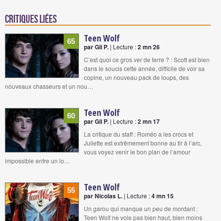
Critiques liées
Teen Wolf
65
par Gil P.
| Lecture :
2 mn 26
C’est quoi ce gros ver de terre ? : Scott est bien
dans le soucis cette année, difficile de voir sa
copine, un nouveau pack de loups, des
nouveaux chasseurs et un nou…
Teen Wolf
60
par Gil P.
| Lecture :
2 mn 17
La critique du staff : Roméo a les crocs et
Juliette est extrêmement bonne au tir à l’arc,
vous voyez venir le bon plan de l’amour
impossible entre un lo…
Teen Wolf
55
par Nicolas L.
| Lecture :
4 mn 15
Un garou qui manque un peu de mordant :
Teen Wolf ne vole pas bien haut, bien moins