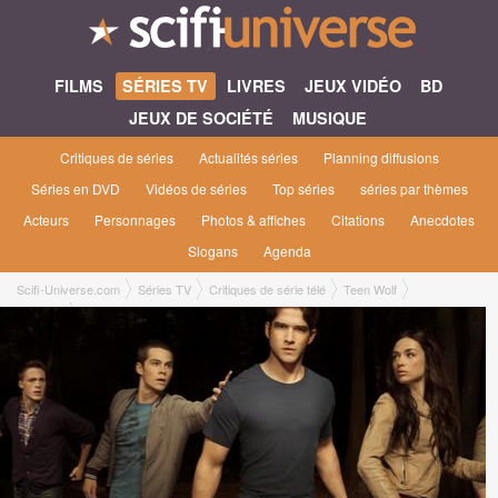
FILMS
SÉRIES TV
LIVRES
JEUX VIDÉO
BD
JEUX DE SOCIÉTÉ
MUSIQUE
Critiques de séries
Actualités séries
Planning diffusions
Séries en DVD
Vidéos de séries
Top séries
séries par thèmes
Acteurs
Personnages
Photos & affiches
Citations
Anecdotes
Slogans
Agenda
Scifi-Universe.com
Séries TV
Critiques de série télé
Teen Wolf
Andre C.