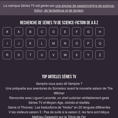
La rubrique Séries TV est gérée par
une équipe de passionné(e)s de science-
fiction, de fantastique et de fantasy
.
Recherche de Séries TV de science-fiction de A à Z
#
A
B
C
D
E
F
G
H
I
J
K
L
M
N
O
P
Q
R
S
T
U
V
W
X
Y
Z
Top articles Séries TV
Vampire vous avez dit Vampire ?
Une préquelle aux aventures du Sorceleur avant la nouvelle saison de The
Witcher
Rencontre avec Liguori Lecomte, un chef cuisinier véritablement geek
Séries TV et Moyen-Age, clichés et réalités
Game of Thrones : Les traductions de "Hodor" en 20 langues différentes
V les visiteurs saison 3 : Pas de suite à la saison 2, les fans sont déçus
Mathieu Dewavrin sur le Trône de Fer