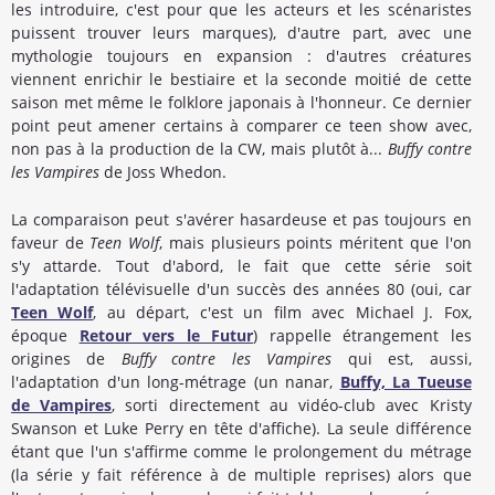
les introduire, c'est pour que les acteurs et les scénaristes
puissent trouver leurs marques), d'autre part, avec une
mythologie toujours en expansion : d'autres créatures
viennent enrichir le bestiaire et la seconde moitié de cette
saison met même le folklore japonais à l'honneur. Ce dernier
point peut amener certains à comparer ce teen show avec,
non pas à la production de la CW, mais plutôt à...
Buffy contre
les Vampires
de Joss Whedon.
La comparaison peut s'avérer hasardeuse et pas toujours en
faveur de
Teen Wolf
, mais plusieurs points méritent que l'on
s'y attarde. Tout d'abord, le fait que cette série soit
l'adaptation télévisuelle d'un succès des années 80 (oui, car
Teen Wolf
, au départ, c'est un film avec Michael J. Fox,
époque
Retour vers le Futur
) rappelle étrangement les
origines de
Buffy contre les Vampires
qui est, aussi,
l'adaptation d'un long-métrage (un nanar,
Buffy, La Tueuse
de Vampires
, sorti directement au vidéo-club avec Kristy
Swanson et Luke Perry en tête d'affiche). La seule différence
étant que l'un s'affirme comme le prolongement du métrage
(la série y fait référence à de multiple reprises) alors que