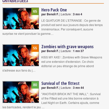
Critiques liées
Hero Pack One
65
par Benoît F.
| Lecture :
3 mn 4
LE QUATUOR DE L'ETRANGE : Ce genre de
produit est servi aux joueurs depuis des temps
immémoriaux. Par conséquent, aucune
surprise ne vient ponctuer la gamme…
Zombies with grave weapons
55
par Benoît F.
| Lecture :
1 mn 37
KISS MY AXE! : Zombies with Grave Weapons
est une extension d'extension. Ce choix
éditorial un peu étrange de prime abord
s'adresse aux fans du j…
Survival of the fittest
80
par Benoît F.
| Lecture :
3 mn 44
"ANOTHER BRICK INT THE WALL" : Survival
of the Fittest est une très bonne extension à
Last Night on Earth. Certains ajouts, comme
les barricades, rendent le jeu …