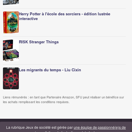
Herry Potter à l'école des sorciers - édition lustrée
interactive
RISK Stranger Things
Les migrants du temps - Liu Cixin
Liens rémunérés : en tant que Partenaire Amazon, SFU peut réaliser un bénéfice sur
les achats remplissant les conditions requises.
La rubrique Jeux de société est gérée par
une équipe de passionné(e)s de