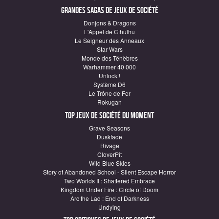
Grandes sagas de Jeux de société
Donjons & Dragons
L'Appel de Cthulhu
Le Seigneur des Anneaux
Star Wars
Monde des Ténèbres
Warhammer 40 000
Unlock !
Système D6
Le Trône de Fer
Rokugan
Top Jeux de société du moment
Grave Seasons
Duskfade
Rivage
CloverPit
Wild Blue Skies
Story of Abandoned School - Silent Escape Horror
Two Worlds II : Shattered Embrace
Kingdom Under Fire : Circle of Doom
Arc the Lad : End of Darkness
Undying