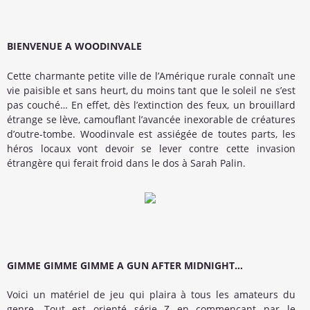
BIENVENUE A WOODINVALE
Cette charmante petite ville de l’Amérique rurale connaît une
vie paisible et sans heurt, du moins tant que le soleil ne s’est
pas couché… En effet, dès l’extinction des feux, un brouillard
étrange se lève, camouflant l’avancée inexorable de créatures
d’outre-tombe. Woodinvale est assiégée de toutes parts, les
héros locaux vont devoir se lever contre cette invasion
étrangère qui ferait froid dans le dos à Sarah Palin.
GIMME GIMME GIMME A GUN AFTER MIDNIGHT…
Voici un matériel de jeu qui plaira à tous les amateurs du
genre. Tout est orienté série Z en commençant par le