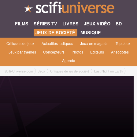
FILMS
SÉRIES TV
LIVRES
JEUX VIDÉO
BD
JEUX DE SOCIÉTÉ
MUSIQUE
Critiques de jeux
Actualités ludiques
Jeux en magasin
Top Jeux
Jeux par thèmes
Concepteurs
Photos
Editeurs
Anecdotes
Agenda
Scifi-Universe.com
Jeux
Critiques de jeu de société
Last Night on Earth
Benoît F.