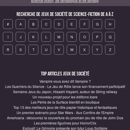
science-fiction, de fantastique et de fantasy
.
Recherche de Jeux de société de science-fiction de A à Z
#
A
B
C
D
E
F
G
H
I
J
K
L
M
N
O
P
Q
R
S
T
U
V
W
X
Y
Z
Top articles Jeux de société
Vampire vous avez dit Vampire ?
Les Guerriers du Silence - Le Jeu de Rôle lance son financement participatif
Semaine Jeux du Japon, Hisashi Hayami, auteur de String railway
Un nouveau projet pour les éditions Icare
Les Périls de la Surface bientôt en boutique
Top 13 des meilleurs jeux de rôle papier historique et fantastiques
Un premier scénario pour Star Wars - Aux Confins de l'Empire
Americana : découvrez la couverture du prochain jeu de rôle de John Doe
Les premières figurines pour HorrorClix
Exclusif: Le Grimoire présente son futur Loup Solitaire