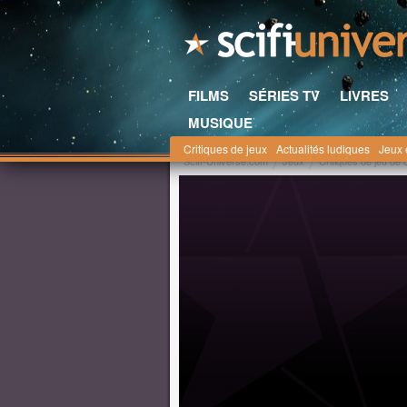
FILMS
SÉRIES TV
LIVRES
MUSIQUE
Critiques de jeux
Actualités ludiques
Jeux 
Scifi-Universe.com
Jeux
Critiques de jeu de 