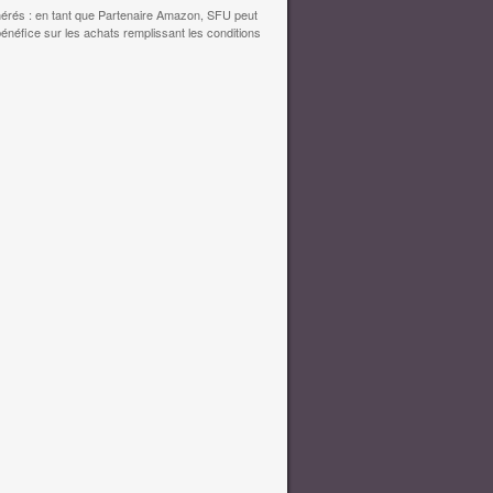
érés : en tant que Partenaire Amazon, SFU peut
bénéfice sur les achats remplissant les conditions