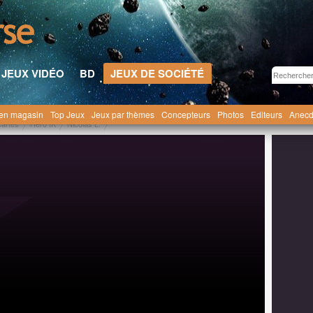
JEUX VIDÉO
BD
JEUX DE SOCIÉTÉ
en magasin
Top Jeux
Jeux par thèmes
Concepteurs
Photos
Editeurs
Anecd
cartes
Hero IK
Nicolas L.