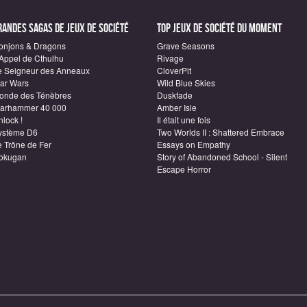
randes sagas de Jeux de société
Top Jeux de société du moment
onjons & Dragons
Grave Seasons
'Appel de Cthulhu
Rivage
e Seigneur des Anneaux
CloverPit
tar Wars
Wild Blue Skies
onde des Ténèbres
Duskfade
arhammer 40 000
Amber Isle
lock !
Il était une fois
ystème D6
Two Worlds II : Shattered Embrace
e Trône de Fer
Essays on Empathy
okugan
Story of Abandoned School - Silent
Escape Horror