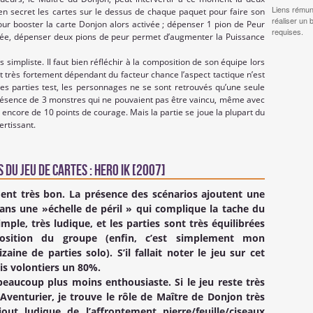
Liens rémun
en secret les cartes sur le dessus de chaque paquet pour faire son
réaliser un 
 pour booster la carte Donjon alors activée ; dépenser 1 pion de Peur
requises.
chée, dépenser deux pions de peur permet d’augmenter la Puissance
 simpliste. Il faut bien réfléchir à la composition de son équipe lors
 très fortement dépendant du facteur chance l’aspect tactique n’est
s parties test, les personnages ne se sont retrouvés qu’une seule
résence de 3 monstres qui ne pouvaient pas être vaincu, même avec
it encore de 10 points de courage. Mais la partie se joue la plupart du
ertissant.
 du Jeu de cartes : Hero IK [2007]
iment très bon. La présence des scénarios ajoutent une
ans une »échelle de péril » qui complique la tache du
imple, très ludique, et les parties sont très équilibrées
osition du groupe (enfin, c’est simplement mon
aine de parties solo). S’il fallait noter le jeu sur cet
ais volontiers un 80%.
beaucoup plus moins enthousiaste. Si le jeu reste très
Aventurier, je trouve le rôle de Maître de Donjon très
jout ludique de l’affrontement pierre/feuille/ciseaux