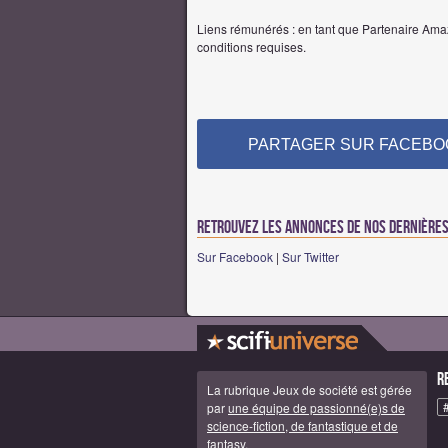
Liens rémunérés : en tant que Partenaire Amaz
conditions requises.
PARTAGER SUR FACEBO
Retrouvez les annonces de nos dernières 
Sur Facebook
|
Sur Twitter
R
La rubrique Jeux de société est gérée
par
une équipe de passionné(e)s de
science-fiction, de fantastique et de
fantasy
.