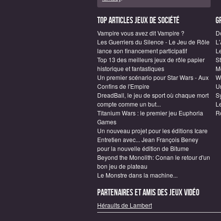
Top articles Jeux de société
G
Vampire vous avez dit Vampire ?
D
Les Guerriers du Silence - Le Jeu de Rôle
L
lance son financement participatif
L
Top 13 des meilleurs jeux de rôle papier
S
historique et fantastiques
M
Un premier scénario pour Star Wars - Aux
W
Confins de l'Empire
Un
DreadBall, le jeu de sport où chaque mort
S
compte comme un but...
L
Titanium Wars : le premier jeu Euphoria
R
Games
Un nouveau projet pour les éditions Icare
Entretien avec... Jean François Beney
pour la nouvelle édition de Bitume
Beyond the Monolith: Conan le retour d'un
bon jeu de plateau
Le Monstre dans la machine...
Partenaires et amis des jeux vidéo
Héraults de Lambert