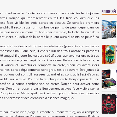
Notre sé
par un adversaire. Celui-ci va commencer par construire le donjon en
artes Donjon qui représentent en fait les trois couloirs que les
ose face visible les trois cartes du dessus. Ce sont les premiers
ranchir. Il reçoit aussi un nombre de points de peur dépendant du
la puissance du monstre final (par exemple, la Liche fournit deux
enturiers, au début de la partie le joueur aura 4 points de peur à sa
enturier va devoir affronter des obstacles (présents sur les cartes
nstre final. Pour cela, il choisit l’un des trois obstacles présents
D6 auquel il ajoute les valeurs spécifiques aux aventuriers et à ses
 score est égal est supérieure à la valeur Puissance de la carte, le
 vaincu et l’aventurier remporte la carte, sinon les aventuriers
rtaines cartes équipements sont gratuites et peuvent être jouées à
 potions qui sont défaussées quand elles sont utilisées) d’autres
visible sur la table. Pour ce faire, chaque carte Donjon possède une
 possède la bonne combinaison de cartes Donjon pour activer cette
tes Donjon et pose la carte Equipement activée face visible sur la
un pion de Mana qu’il peut utiliser pour utiliser des pouvoirs
és en terrassant des créatures d’essence magique.
é par l’aventurier (piège surmonté ou monstre tué), on la remplace
oueurs, le Maitre du Donjon, peut intervertir à ce moment là deux