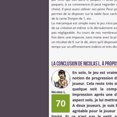
paquets, à sa convenance (il peut regarder 
choix). Il peut aussi utiliser ses pions Peur
permet de la disposer sur la table face ca
de la carte Donjon de 1, etc.
La mécanique est simple mais le jeu n’est pas
de sa création et même si le déroulement est
pas négligeable. Au cours de nos nombreuse
fois dans une impasse, sans mana avec la p
un résultat de 6 sur le dé, alors qu’il disposa
temps sur un affrontement indécis et très div
La conclusion de
Nicolas L.
à propos
En solo, le jeu est vra
notion de progression d
joueur. Cela reste très s
quelque soit la comp
Nicolas L.
impression après une diz
aspect solo, je lui mettr
70
A deux joueurs, je suis 
agréable pour le joueur 
limité. Et ce n’est pas le petit a