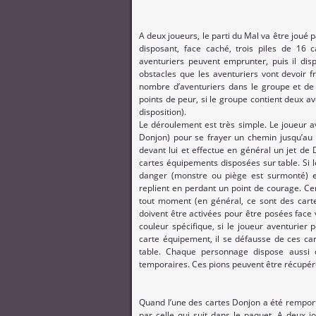
A deux joueurs, le parti du Mal va être joué 
disposant, face caché, trois piles de 16 c
aventuriers peuvent emprunter, puis il disp
obstacles que les aventuriers vont devoir f
nombre d’aventuriers dans le groupe et de 
points de peur, si le groupe contient deux av
disposition).
Le déroulement est très simple. Le joueur av
Donjon) pour se frayer un chemin jusqu’au mo
devant lui et effectue en général un jet de 
cartes équipements disposées sur table. Si le
danger (monstre ou piège est surmonté) est
replient en perdant un point de courage. Ce
tout moment (en général, ce sont des cartes
doivent être activées pour être posées face 
couleur spécifique, si le joueur aventurier
carte équipement, il se défausse de ces car
table. Chaque personnage dispose aussi d’
temporaires. Ces pions peuvent être récupér
Quand l’une des cartes Donjon a été remport
par celle qui suit dans le paquet. A deux j