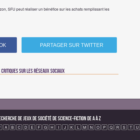
on, SFU peut réaliser un bénéfice sur les achats remplissant les
OK
PARTAGER SUR TWITTER
critiques sur les réseaux sociaux
echerche de Jeux de société de science-fiction de A à Z
#
A
B
C
D
E
F
G
H
I
J
K
L
M
N
O
P
Q
R
S
T
U