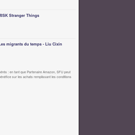
RISK Stranger Things
Les migrants du temps - Liu Cixin
érés : en tant que Partenaire Amazon, SFU peut
bénéfice sur les achats remplissant les conditions