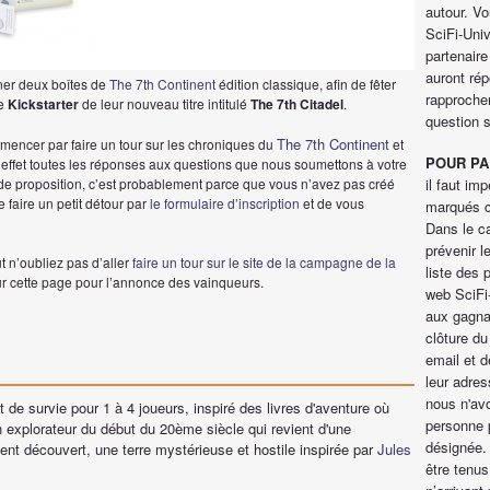
autour. V
SciFi-Univ
partenaire
auront rép
er deux boîtes de
The 7th Continent
édition classique, afin de fêter
rapprocher
ne
Kickstarter
de leur nouveau titre intitulé
The 7th Citadel
.
question s
The 7th Continent
mencer par faire un tour sur les chroniques du
et
POUR PA
 effet toutes les réponses aux questions que nous soumettons à votre
de proposition, c’est probablement parce que vous n’avez pas créé
il faut i
de faire un petit détour par
le formulaire d’inscription
et de vous
marqués c
Dans le ca
prévenir l
t n’oubliez pas d’aller
faire un tour sur le site de la campagne de la
liste des p
r cette page pour l’annonce des vainqueurs.
web SciFi
aux gagnan
clôture du
email et d
leur adres
nous n'avo
t de survie pour 1 à 4 joueurs, inspiré des livres d'aventure où
personne 
 explorateur du début du 20ème siècle qui revient d'une
désignée.
ent découvert, une terre mystérieuse et hostile inspirée par
Jules
être tenus