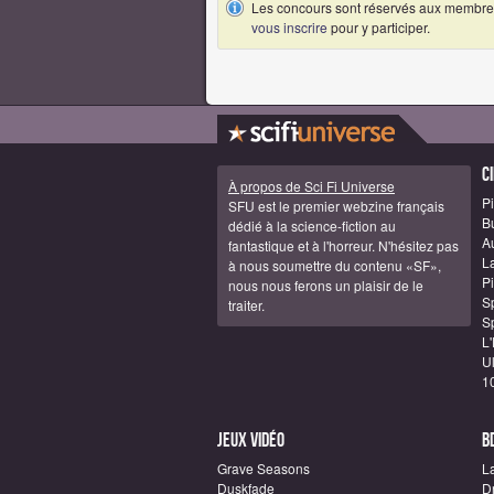
Les concours sont réservés aux membres
vous inscrire
pour y participer.
C
À propos de Sci Fi Universe
Pi
SFU est le premier webzine français
B
dédié à la science-fiction au
A
fantastique et à l'horreur. N'hésitez pas
La
à nous soumettre du contenu «SF»,
Pi
nous nous ferons un plaisir de le
S
traiter.
S
L'
U
1
Jeux vidéo
B
Grave Seasons
L
Duskfade
D