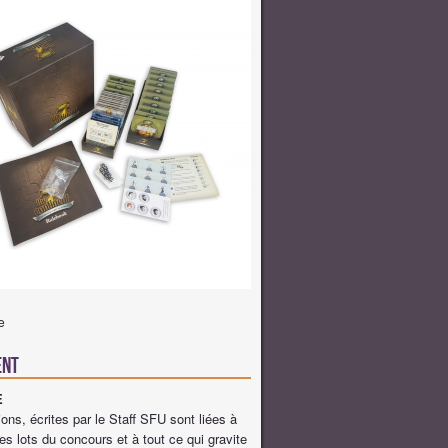
e
ent
E
ons, écrites par le Staff SFU sont liées à
des lots du concours et à tout ce qui gravite