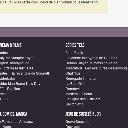
 de SciFi-Universe.com. Merci de bien vouloir
vous identifier
ou
inéma & Films
Séries télé
rates
Bible Black
uffy the Vampire Layer
Le Monde incroyable de Gumball
ugust Underground
Demon Slayer : Kimetsu no Yaiba
 Forteresse Infinie #1
Miraculous : Les Aventures de Ladybug 
rates II: la revanche de Stagnetti
Chat Noir
piderbabe
Renegade Immortal
pider-Man Brand New Day
La Blue Girl
Effet Papillon
Daredevil
lysse
Masters of Horror
0 000
La Ligue des justiciers
Doctor Who
D, Comics, Manga
Jeux de société & JDR
a Ferme des Animaux
Grave Seasons
rekkars
Duskfade