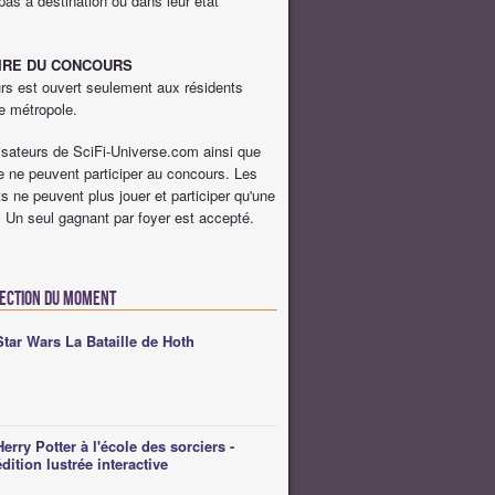
 pas à destination ou dans leur état
IRE DU CONCOURS
rs est ouvert seulement aux résidents
e métropole.
isateurs de SciFi-Universe.com ainsi que
le ne peuvent participer au concours. Les
ts ne peuvent plus jouer et participer qu'une
. Un seul gagnant par foyer est accepté.
lection du moment
Star Wars La Bataille de Hoth
Herry Potter à l'école des sorciers -
édition lustrée interactive