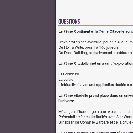
Questions
Le 7ème Continent et la 7ème Citadelle sont 
D'exploration et d'aventure, pour 1 à 4 joueurs
De Roll & Write, pour 1 à 100 joueurs
De Deck-Building, exclusivement jouables en 
La 7ème Citadelle met en avant l'exploration e
Les combats
La survie
L'intéractivité avec une application dédiée sur
La 7ème citadelle prend place dans un univ
l'univers:
Mélangeait l'horreur gothique avec une touc
Présentait de fortes similarités avec Star Wars
S'inspirait de Conan le Barbare et de la chute
La 7ème Citadelle structurera son récit au