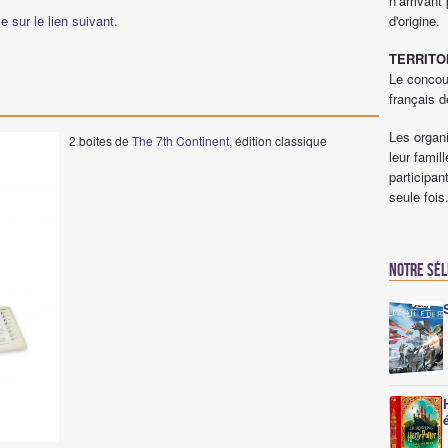
n’arrivant
ble
sur le lien suivant
.
d'origine.
TERRITO
Le concou
français d
Les organ
2 boites de
The 7th Continent
, édition classique
leur famil
participan
seule fois
Notre sé