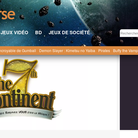
JEUX VIDÉO
BD
JEUX DE SOCIÉTÉ
ncroyable de Gumball
Demon Slayer : Kimetsu no Yaiba
Pirates
Buffy the Vamp