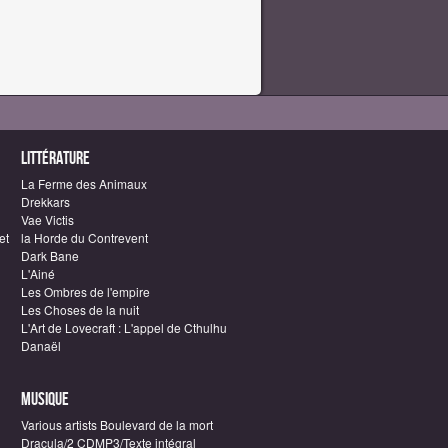
Littérature
La Ferme des Animaux
Drekkars
Vae Victis
et
la Horde du Contrevent
Dark Bane
L'Ainé
Les Ombres de l'empire
Les Choses de la nuit
L'Art de Lovecraft : L'appel de Cthulhu
Danaël
Musique
Various artists Boulevard de la mort
Dracula/2 CDMP3/Texte intégral