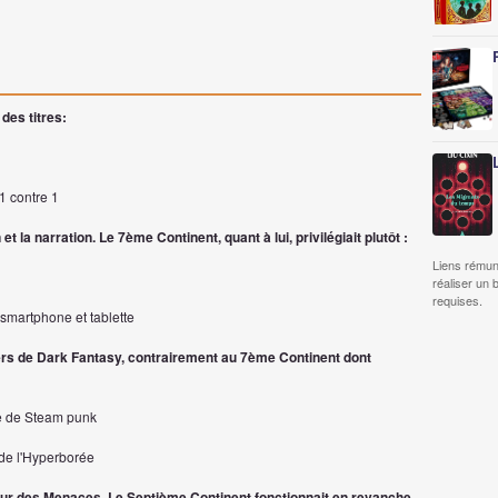
des titres:
1 contre 1
t la narration. Le 7ème Continent, quant à lui, privilégiait plutôt :
Liens rémun
réaliser un 
requises.
 smartphone et tablette
ers de Dark Fantasy, contrairement au 7ème Continent dont
he de Steam punk
 de l'Hyperborée
tour des Menaces. Le Septième Continent fonctionnait en revanche