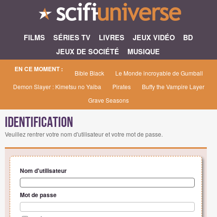
FILMS
SÉRIES TV
LIVRES
JEUX VIDÉO
BD
JEUX DE SOCIÉTÉ
MUSIQUE
EN CE MOMENT :
Bible Black
Le Monde incroyable de Gumball
Demon Slayer : Kimetsu no Yaiba
Pirates
Buffy the Vampire Layer
Grave Seasons
Identification
Veuillez rentrer votre nom d'utilisateur et votre mot de passe.
Nom d'utilisateur
Mot de passe