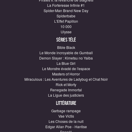
La Forteresse Infinie #1
Spider-Man Brand New Day
Spiderbabe
L'Effet Papillon
10 000
Ulysse
Séries télé
Bible Black
Le Monde incroyable de Gumball
Demon Slayer : Kimetsu no Yaiba
La Blue Girl
Le Monstre évadé de l'espace
Masters of Horror
Miraculous : Les Aventures de Ladybug et Chat Noir
Rick et Morty
Renegade Immortal
La Ligue des justiciers
Littérature
Garbage rampage
Vae Victis
Les Choses de la nuit
Edgar Allan Poe - Hantise
Danaël