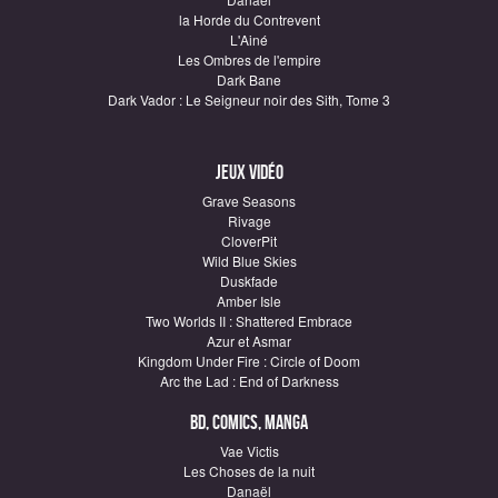
la Horde du Contrevent
L'Ainé
Les Ombres de l'empire
Dark Bane
Dark Vador : Le Seigneur noir des Sith, Tome 3
Jeux vidéo
Grave Seasons
Rivage
CloverPit
Wild Blue Skies
Duskfade
Amber Isle
Two Worlds II : Shattered Embrace
Azur et Asmar
Kingdom Under Fire : Circle of Doom
Arc the Lad : End of Darkness
BD, Comics, Manga
Vae Victis
Les Choses de la nuit
Danaël