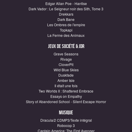
Edgar Allan Poe - Hantise
Dark Vador : Le Seigneur noir des Sith, Tome 3
Drekkars
Dark Bane
Les Ombres de l'empire
Topkapi
La Ferme des Animaux
Jeux de société & JDR
Grave Seasons
Rivage
CloverPit
Wild Blue Skies
Duskfade
Amber Isle
Il était une fois
Two Worlds II : Shattered Embrace
Essays on Empathy
Story of Abandoned School - Silent Escape Horror
Musique
Dracula/2 CDMP3/Texte intégral
Robocop 3
Captain America: The First Avenger