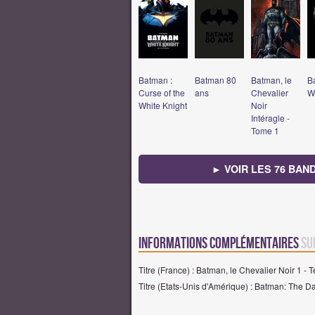
Batman :
Batman 80
Batman, le
B
Curse of the
ans
Chevalier
W
White Knight
Noir
Intéragle -
Tome 1
► VOIR LES 76 BAN
Informations complémentaires
su
Titre (France) : Batman, le Chevalier Noir 1 - 
Titre (Etats-Unis d'Amérique) : Batman: The Dar