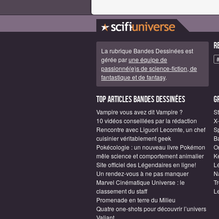
R
La rubrique Bandes Dessinées est
gérée par
une équipe de
passionné(e)s de science-fiction, de
fantastique et de fantasy
.
Top articles Bandes Dessinées
G
Vampire vous avez dit Vampire ?
S
10 vidéos conseillées par la rédaction
X
Rencontre avec Liguori Lecomte, un chef
S
cuisinier véritablement geek
B
Pokécologie : un nouveau livre Pokémon
O
mêle science et comportement animalier
Ke
Site officiel des Légendaires en ligne!
L
Un rendez-vous à ne pas manquer
N
Marvel Cinématique Universe : le
Tr
classement du staff
L
Promenade en terre du Milieu
Quatre one-shots pour découvrir l’univers
Valiant