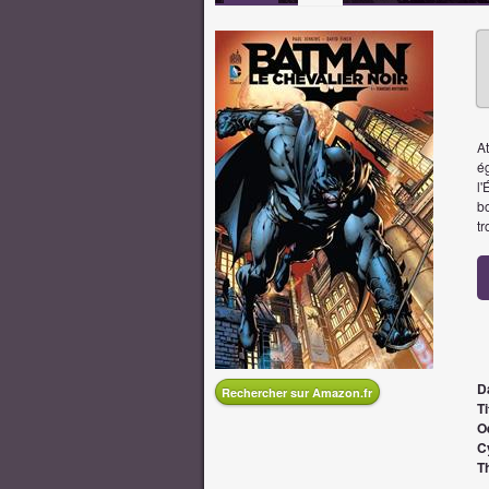
A
ég
l
b
tr
D
Rechercher sur Amazon.fr
Ti
O
C
T