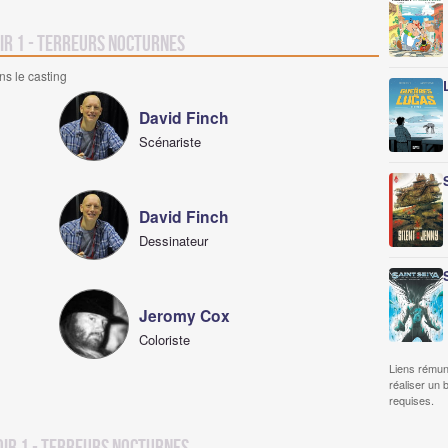
ir 1 - Terreurs Nocturnes
ns le casting
David Finch
Scénariste
David Finch
Dessinateur
Jeromy Cox
Coloriste
Liens rémun
réaliser un 
requises.