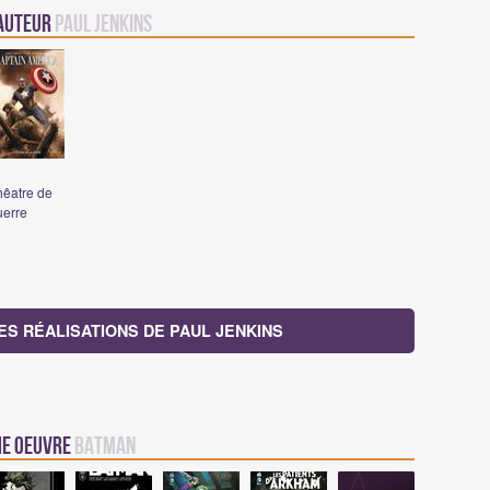
 auteur
Paul Jenkins
hêatre de
uerre
ES RÉALISATIONS DE PAUL JENKINS
me oeuvre
Batman