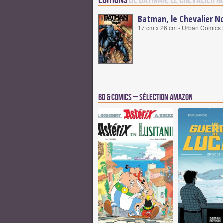
Editions
de Batman, le Chevalier N
Batman, le Chevalier No
17 cm x 26 cm - Urban Comics 
BD & Comics – Sélection Amazon