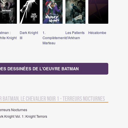
atman :
Dark Knight
1.
Les Patients
Hécatombe
hite Knight
III
Complètement
d'Arkham
Marteau
DES DESSINÉES DE L'OEUVRE BATMAN
r Batman, le Chevalier Noir 1 - Terreurs Nocturnes
Terreurs Nocturnes
k Knight Vol. 1: Knight Terrors