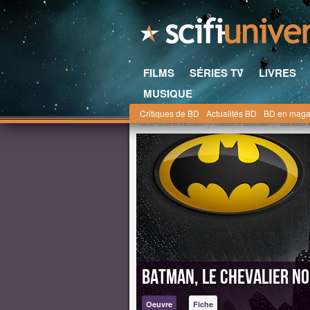
FILMS
SÉRIES TV
LIVRES
MUSIQUE
Critiques de BD
Actualités BD
BD en maga
Scifi-Universe.com
l'oeuvre Batman
Bandes 
Batman, le Chevalier No
Oeuvre
Fiche