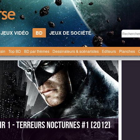
JEUX VIDÉO
BD
JEUX DE SOCIÉTÉ
sin
Top BD
BD par thèmes
Dessinateurs & scénaristes
Editeurs
Planches
C
Dessinées
Batman, le Chevalier Noir
Batman, le Chevalier Noir 1 - Terreurs Nocturnes 
ir 1 - Terreurs Nocturnes #1 [2012]