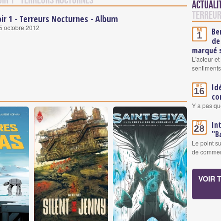
oir 1 - Terreurs Nocturnes
Actuali
Terreur
ir 1 - Terreurs Nocturnes - Album
5 octobre 2012
Be
Mai
1
de
marqué s
L'acteur e
sentiments
Id
Déc.
16
co
Y a pas qu
In
Fév.
28
"B
Le point su
de comme
VOIR 