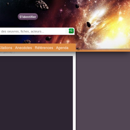
S'identifier
itations
Anecdotes
Références
Agenda
#1 [2012]