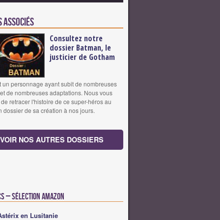
s associés
Consultez notre
dossier Batman, le
justicier de Gotham
t un personnage ayant subit de nombreuses
 et de nombreuses adaptations. Nous vous
de retracer l'histoire de ce super-héros au
n dossier de sa création à nos jours.
VOIR NOS AUTRES DOSSIERS
cs – Sélection Amazon
Astérix en Lusitanie