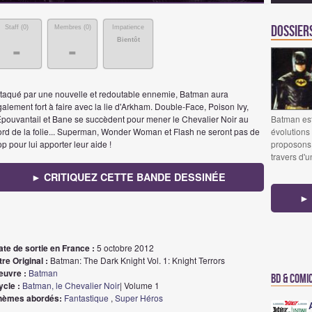
Dossier
Staff (
0
)
Membres (
0
)
Impatience
Bientôt
-
-
ttaqué par une nouvelle et redoutable ennemie, Batman aura
alement fort à faire avec la lie d'Arkham. Double-Face, Poison Ivy,
'Épouvantail et Bane se succèdent pour mener le Chevalier Noir au
Batman es
ord de la folie... Superman, Wonder Woman et Flash ne seront pas de
évolutions
op pour lui apporter leur aide !
proposons 
travers d'u
► CRITIQUEZ CETTE BANDE DESSINÉE
► 
ate de sortie en France :
5 octobre 2012
tre Original :
Batman: The Dark Knight Vol. 1: Knight Terrors
euvre :
Batman
BD & Comi
ycle :
Batman, le Chevalier Noir
| Volume 1
hèmes abordés:
Fantastique
,
Super Héros