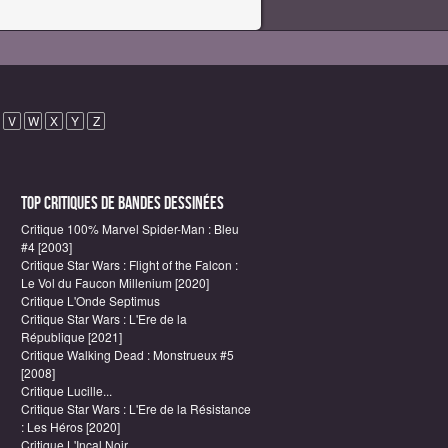
V
W
X
Y
Z
Top critiques de Bandes Dessinées
Critique 100% Marvel Spider-Man : Bleu
#4 [2003]
Critique Star Wars : Flight of the Falcon :
Le Vol du Faucon Millenium [2020]
Critique L'Onde Septimus
Critique Star Wars : L'Ere de la
République [2021]
Critique Walking Dead : Monstrueux #5
[2008]
Critique Lucille...
Critique Star Wars : L'Ere de la Résistance
: Les Héros [2020]
Critique L'Incal Noir