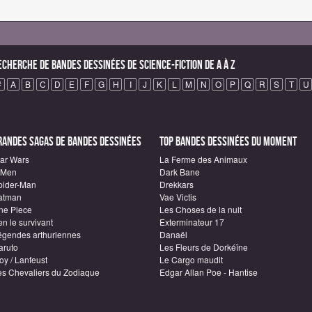
echerche de Bandes Dessinées de science-fiction de A à Z
#
A
B
C
D
E
F
G
H
I
J
K
L
M
N
O
P
Q
R
S
T
U
randes sagas de Bandes Dessinées
Top Bandes Dessinées du moment
tar Wars
La Ferme des Animaux
-Men
Dark Bane
pider-Man
Drekkars
atman
Vae Victis
ne Piece
Les Choses de la nuit
n le survivant
Exterminateur 17
égendes arthuriennes
Danaël
aruto
Les Fleurs de Dorkéïne
oy / Lanfeust
Le Cargo maudit
es Chevaliers du Zodiaque
Edgar Allan Poe - Hantise