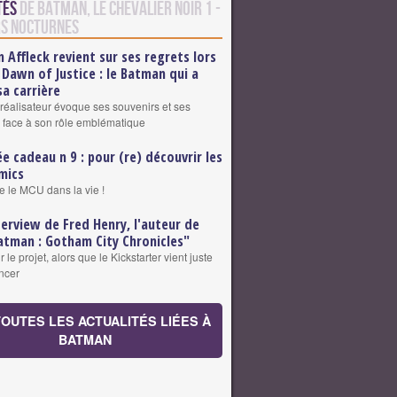
tés
de Batman, le Chevalier Noir 1 -
s Nocturnes
n Affleck revient sur ses regrets lors
 Dawn of Justice : le Batman qui a
a carrière
t réalisateur évoque ses souvenirs et ses
 face à son rôle emblématique
ée cadeau n 9 : pour (re) découvrir les
mics
e le MCU dans la vie !
terview de Fred Henry, l'auteur de
atman : Gotham City Chronicles"
r le projet, alors que le Kickstarter vient juste
ncer
TOUTES LES ACTUALITÉS LIÉES À
BATMAN