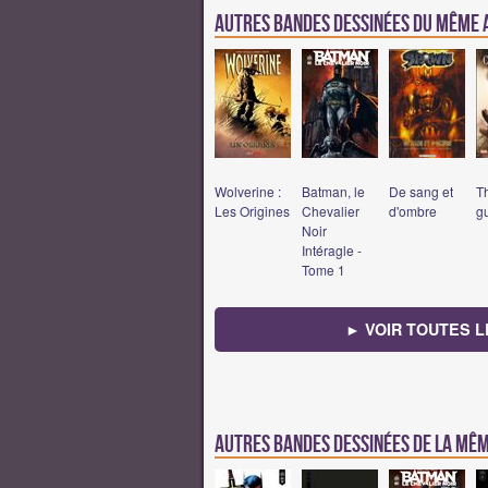
Autres Bandes Dessinées du même
Wolverine :
Batman, le
De sang et
T
Les Origines
Chevalier
d'ombre
g
Noir
Intéragle -
Tome 1
► VOIR TOUTES L
Autres bandes dessinées de la mê