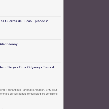
Les Guerres de Lucas Episode 2
Silent Jenny
Saint Seiya - Time Odyssey - Tome 4
érés : en tant que Partenaire Amazon, SFU peut
bénéfice sur les achats remplissant les conditions