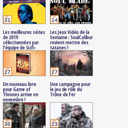
dans Westeros
attendu, The Winds
of Winter
déc.
oct.
31
14
Les meilleures séries
Les Jeux Vidéo de la
de 2019
Semaine : SoulCalibur
sélectionnées par
revient mettre des
l'équipe de Scifi-
tatanes !
Universe
avr.
sept.
27
27
Un nouveau livre
Une campagne pour
pour Game of
le jeu de rôle du
Thrones arrive en
Trône de Fer
novembre !
août
août
30
23