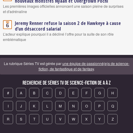
nouveaux monstres Nyaan et Overgrown Pochi
Les premières images officielles annoncent une saison pleine de surprises
et d'adrénaline
Jeremy Renner refuse la saison 2 de Hawkeye à cause
Mai
6
d’un désaccord salarial
L’acteur explique pourquoi il a décliné l’offre pour la suite de son rôle
emblématique
La rubrique Séries TV est gérée par
une équipe de passionné(e)s de science-
fiction, de fantastique et de fantasy
.
Recherche de Séries TV de science-fiction de A à Z
#
A
B
C
D
E
F
G
H
I
J
K
L
M
N
O
P
Q
R
S
T
U
V
W
X
Y
Z