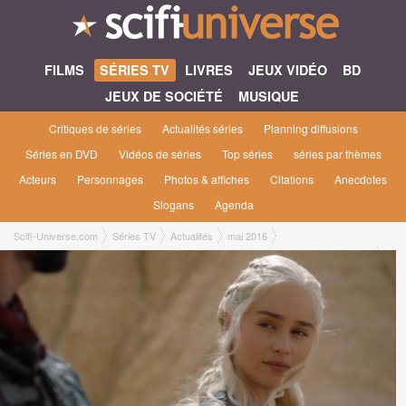
FILMS
SÉRIES TV
LIVRES
JEUX VIDÉO
BD
JEUX DE SOCIÉTÉ
MUSIQUE
Critiques de séries
Actualités séries
Planning diffusions
Séries en DVD
Vidéos de séries
Top séries
séries par thèmes
Acteurs
Personnages
Photos & affiches
Citations
Anecdotes
Slogans
Agenda
Scifi-Universe.com
Séries TV
Actualités
mai 2016
Game of Thrones saison 6, preview de l'épisode 6x06 et 3 vidéos sur l'épisode
6x05