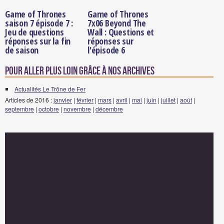
Game of Thrones
Game of Thrones
saison 7 épisode 7 :
7x06 Beyond The
Jeu de questions
Wall : Questions et
réponses sur la fin
réponses sur
de saison
l'épisode 6
Pour aller plus loin grâce à nos archives
Actualités Le Trône de Fer
Articles de 2016 :
janvier
|
février
|
mars
|
avril
|
mai
|
juin
|
juillet
|
août
|
septembre
|
octobre
|
novembre
|
décembre