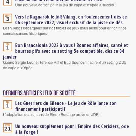
4
Une nouvelle édition pour le jeu de cape et d'épée à succès !
Vers le Ragnarök le JdR Viking, en foulencement dés ce
Sept.
3
06 septembre 2022, visuel exclusif de la piste de dés
Les Vikings débarquent sur nos tables de jeux mais aussi pour enrichir nos
connaissances historiques
Bon Brancalonia 2022 à vous ! Bonnes affaires, santé et
Jan.
1
bourres pifs avec ce setting 5e compatible, dès ce 04
janvier
Quand Sergio Leone, Terence Hill et Bud Spencer inspirent un setting DD5
de cape et d'épée
Derniers articles Jeux de société
Les Guerriers du Silence - Le Jeu de Rôle lance son
Mai
1
financement participatif
L'adaptation des romans de Pierre Bordage arrive en JDR !
Un nouveau supplément pour l'Empire des Cerisiers, ode
Avril
21
à la forge !