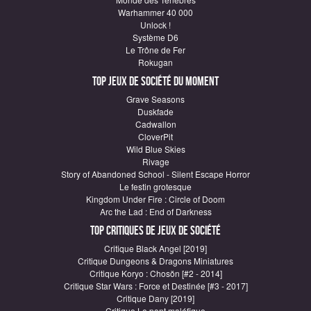
Warhammer 40 000
Unlock !
Système D6
Le Trône de Fer
Rokugan
Top Jeux de société du moment
Grave Seasons
Duskfade
Cadwallon
CloverPit
Wild Blue Skies
Rivage
Story of Abandoned School - Silent Escape Horror
Le festin grotesque
Kingdom Under Fire : Circle of Doom
Arc the Lad : End of Darkness
Top critiques de Jeux de société
Critique Black Angel [2019]
Critique Dungeons & Dragons Miniatures
Critique Koryo : Chosŏn [#2 - 2014]
Critique Star Wars : Force et Destinée [#3 - 2017]
Critique Dany [2019]
Critique Le pont maléfique