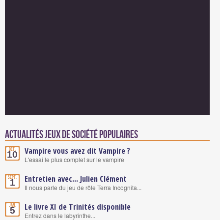
Actualités Jeux de société populaires
Vampire vous avez dit Vampire ?
Oct.
10
L'essai le plus complet sur le vampire
Entretien avec... Julien Clément
Sept.
1
Il nous parle du jeu de rôle Terra Incognita...
Le livre XI de Trinités disponible
Jan.
5
Entrez dans le labyrinthe...