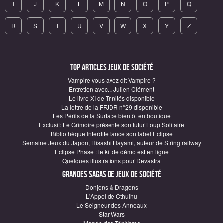
I
J
K
L
M
N
O
P
Q
R
S
T
U
V
W
X
Y
Z
Top articles Jeux de société
Vampire vous avez dit Vampire ?
Entretien avec... Julien Clément
Le livre XI de Trinités disponible
La lettre de la FFJDR n°29 disponible
Les Périls de la Surface bientôt en boutique
Exclusif: Le Grimoire présente son futur Loup Solitaire
Bibliothèque Interdite lance son label Eclipse
Semaine Jeux du Japon, Hisashi Hayami, auteur de String railway
Eclipse Phase : le kit de démo est en ligne
Quelques illustrations pour Devastra
Grandes sagas de Jeux de société
Donjons & Dragons
L'Appel de Cthulhu
Le Seigneur des Anneaux
Star Wars
Monde des Ténèbres