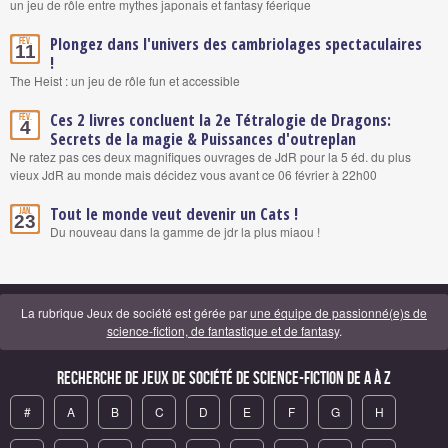
un jeu de rôle entre mythes japonais et fantasy féerique
Plongez dans l'univers des cambriolages spectaculaires
Fév.
11
!
The Heist : un jeu de rôle fun et accessible
Ces 2 livres concluent la 2e Tétralogie de Dragons:
Fév.
4
Secrets de la magie & Puissances d'outreplan
Ne ratez pas ces deux magnifiques ouvrages de JdR pour la 5 éd. du plus
vieux JdR au monde mais décidez vous avant ce 06 février à 22h00
Tout le monde veut devenir un Cats !
Jan.
23
Du nouveau dans la gamme de jdr la plus miaou !
La rubrique Jeux de société est gérée par
une équipe de passionné(e)s de
science-fiction, de fantastique et de fantasy
.
Recherche de Jeux de société de science-fiction de A à Z
#
A
B
C
D
E
F
G
H