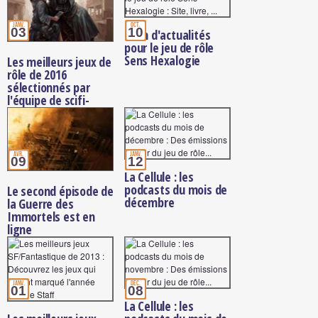
janv.
oct.
03
10
Plein d'actualités
pour le jeu de rôle
Sens Hexalogie
Les meilleurs jeux de
rôle de 2016
sélectionnés par
l'équipe de scifi-
universe
avr.
janv.
09
12
La Cellule : les
podcasts du mois de
Le second épisode de
décembre
la Guerre des
Immortels est en
ligne
janv.
déc.
01
08
La Cellule : les