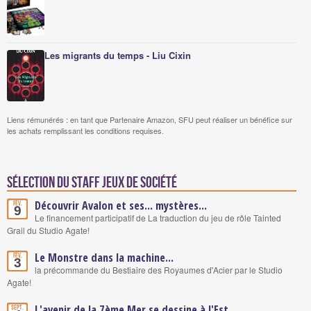
Les migrants du temps - Liu Cixin
Liens rémunérés : en tant que Partenaire Amazon, SFU peut réaliser un bénéfice sur
les achats remplissant les conditions requises.
Sélection du staff Jeux de société
Découvrir Avalon et ses... mystères...
Fév.
9
Le financement participatif de La traduction du jeu de rôle Tainted
Grail du Studio Agate!
Le Monstre dans la machine...
Fév.
3
la précommande du Bestiaire des Royaumes d'Acier par le Studio
Agate!
L'avenir de la 7ème Mer se dessine à l'Est...
Sept.