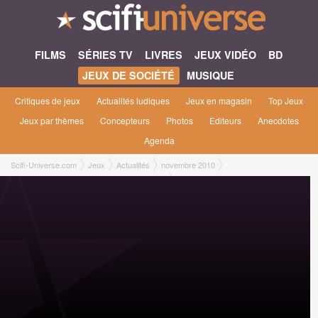
FILMS
SÉRIES TV
LIVRES
JEUX VIDÉO
BD
JEUX DE SOCIÉTÉ
MUSIQUE
Critiques de jeux
Actualités ludiques
Jeux en magasin
Top Jeux
Jeux par thèmes
Concepteurs
Photos
Editeurs
Anecdotes
Agenda
Scifi-Universe.com
Jeux
Actualités
novembre 2010
Le blog de la Cellule s'intéresse à l'actu du jdr