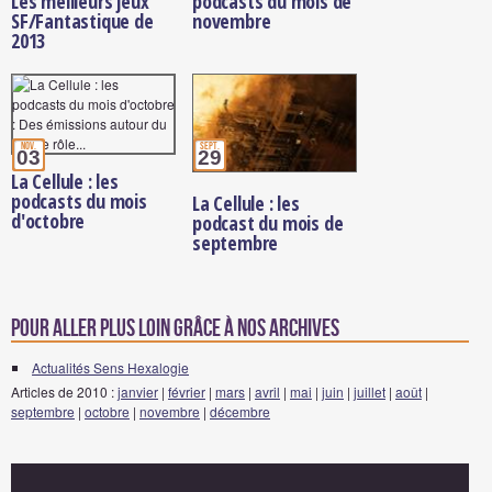
Les meilleurs jeux
podcasts du mois de
SF/Fantastique de
novembre
2013
nov.
sept.
03
29
La Cellule : les
podcasts du mois
La Cellule : les
d'octobre
podcast du mois de
septembre
Pour aller plus loin grâce à nos archives
Actualités Sens Hexalogie
Articles de 2010 :
janvier
|
février
|
mars
|
avril
|
mai
|
juin
|
juillet
|
août
|
septembre
|
octobre
|
novembre
|
décembre