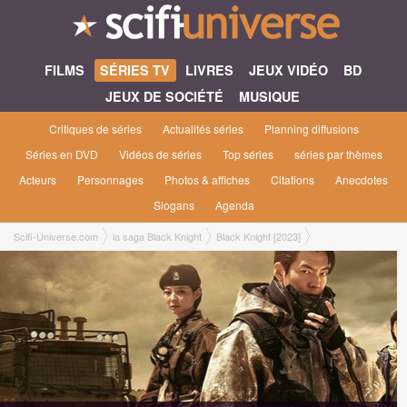
FILMS
SÉRIES TV
LIVRES
JEUX VIDÉO
BD
JEUX DE SOCIÉTÉ
MUSIQUE
Critiques de séries
Actualités séries
Planning diffusions
Séries en DVD
Vidéos de séries
Top séries
séries par thèmes
Acteurs
Personnages
Photos & affiches
Citations
Anecdotes
Slogans
Agenda
Scifi-Universe.com
la saga Black Knight
Black Knight [2023]