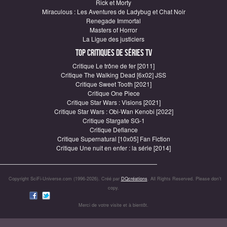
Rick et Morty
Miraculous : Les Aventures de Ladybug et Chat Noir
Renegade Immortal
Masters of Horror
La Ligue des justiciers
Top critiques de Séries TV
Critique Le trône de fer [2011]
Critique The Walking Dead [6x02] JSS
Critique Sweet Tooth [2021]
Critique One Piece
Critique Star Wars : Visions [2021]
Critique Star Wars : Obi-Wan Kenobi [2022]
Critique Stargate SG-1
Critique Defiance
Critique Supernatural [10x05] Fan Fiction
Critique Une nuit en enfer : la série [2014]
Copyright SciFi-Universe.com (1996-2026). Créé par
DQcréations
. All Rights Reserved. Please don’t
copy.
Merci de votre visite et à bientôt.