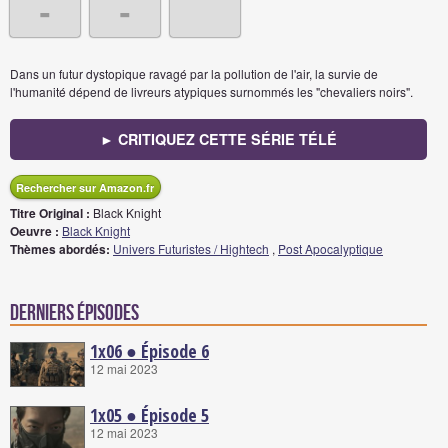
-
-
Dans un futur dystopique ravagé par la pollution de l'air, la survie de
l'humanité dépend de livreurs atypiques surnommés les "chevaliers noirs".
► CRITIQUEZ CETTE SÉRIE TÉLÉ
Rechercher sur Amazon.fr
Titre Original :
Black Knight
Oeuvre :
Black Knight
Thèmes abordés:
Univers Futuristes / Hightech
,
Post Apocalyptique
Derniers épisodes
1x06 ● Épisode 6
12 mai 2023
1x05 ● Épisode 5
12 mai 2023