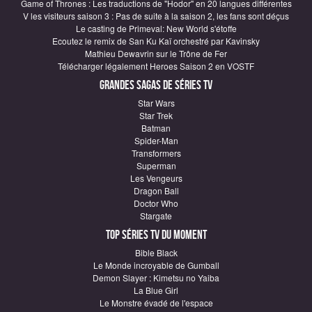
Game of Thrones : Les traductions de "Hodor" en 20 langues différentes
V les visiteurs saison 3 : Pas de suite à la saison 2, les fans sont déçus
Le casting de Primeval: New World s'étoffe
Ecoutez le remix de San Ku Kaï orchestré par Kavinsky
Mathieu Dewavrin sur le Trône de Fer
Télécharger légalement Heroes Saison 2 en VOSTF
Grandes sagas de Séries TV
Star Wars
Star Trek
Batman
Spider-Man
Transformers
Superman
Les Vengeurs
Dragon Ball
Doctor Who
Stargate
Top Séries TV du moment
Bible Black
Le Monde incroyable de Gumball
Demon Slayer : Kimetsu no Yaiba
La Blue Girl
Le Monstre évadé de l'espace