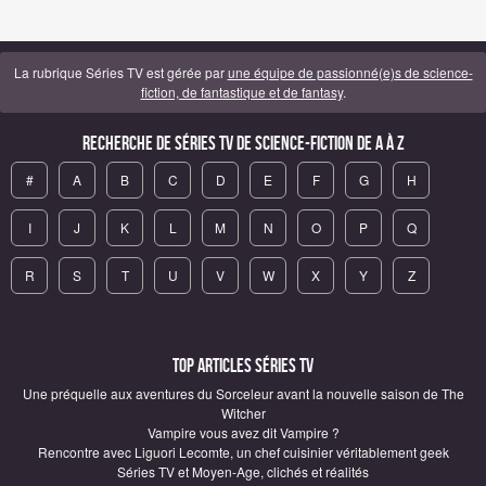
La rubrique Séries TV est gérée par
une équipe de passionné(e)s de science-
fiction, de fantastique et de fantasy
.
Recherche de Séries TV de science-fiction de A à Z
#
A
B
C
D
E
F
G
H
I
J
K
L
M
N
O
P
Q
R
S
T
U
V
W
X
Y
Z
Top articles Séries TV
Une préquelle aux aventures du Sorceleur avant la nouvelle saison de The
Witcher
Vampire vous avez dit Vampire ?
Rencontre avec Liguori Lecomte, un chef cuisinier véritablement geek
Séries TV et Moyen-Age, clichés et réalités