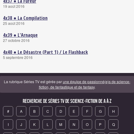
4x37 ● La Fureur
19 août 2016
4x38 ● La Compilation
25 août 2016
4x39 ● L'Arnaque
27 octobre 2016
4x40 ● Le Désastre (Part 1) / Le Flashback
5 septembre 2016
La rubrique Séries TV est gérée par
une équipe de passionné(e)s de science-
fiction, de fantastique et de fantasy
.
Recherche de Séries TV de science-fiction de A à Z
#
A
B
C
D
E
F
G
H
I
J
K
L
M
N
O
P
Q