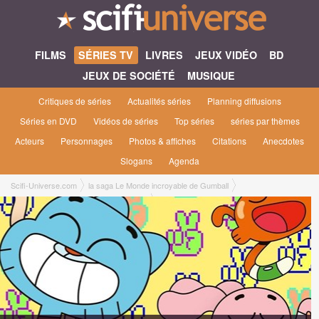
FILMS
SÉRIES TV
LIVRES
JEUX VIDÉO
BD
JEUX DE SOCIÉTÉ
MUSIQUE
Critiques de séries
Actualités séries
Planning diffusions
Séries en DVD
Vidéos de séries
Top séries
séries par thèmes
Acteurs
Personnages
Photos & affiches
Citations
Anecdotes
Slogans
Agenda
Scifi-Universe.com
la saga Le Monde incroyable de Gumball
Le Monde incroyable de Gumball [2011]
Le Monde incroyable de Gumball saison 4
4x31 ● La Nuit