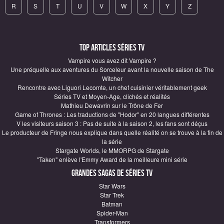
R
S
T
U
V
W
X
Y
Z
Top articles Séries TV
Vampire vous avez dit Vampire ?
Une préquelle aux aventures du Sorceleur avant la nouvelle saison de The
Witcher
Rencontre avec Liguori Lecomte, un chef cuisinier véritablement geek
Séries TV et Moyen-Age, clichés et réalités
Mathieu Dewavrin sur le Trône de Fer
Game of Thrones : Les traductions de "Hodor" en 20 langues différentes
V les visiteurs saison 3 : Pas de suite à la saison 2, les fans sont déçus
Le producteur de Fringe nous explique dans quelle réalité on se trouve à la fin de
la série
Stargate Worlds, le MMORPG de Stargate
"Taken" enlève l'Emmy Award de la meilleure mini série
Grandes sagas de Séries TV
Star Wars
Star Trek
Batman
Spider-Man
Transformers