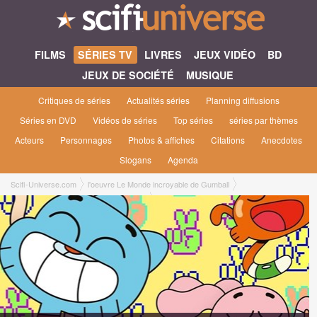
FILMS
SÉRIES TV
LIVRES
JEUX VIDÉO
BD
JEUX DE SOCIÉTÉ
MUSIQUE
Critiques de séries
Actualités séries
Planning diffusions
Séries en DVD
Vidéos de séries
Top séries
séries par thèmes
Acteurs
Personnages
Photos & affiches
Citations
Anecdotes
Slogans
Agenda
Scifi-Universe.com
l'oeuvre Le Monde incroyable de Gumball
Le Monde incroyable de Gumball [2011]
Le Monde incroyable de Gumball saison 3
3x37 ● La mauvaise humeur