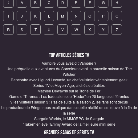
#
A
B
C
D
E
F
G
H
I
J
K
L
M
N
O
P
Q
R
S
T
U
V
W
X
Y
Z
Top articles Séries TV
Vampire vous avez dit Vampire ?
Une préquelle aux aventures du Sorceleur avant la nouvelle saison de The
Witcher
Rencontre avec Liguori Lecomte, un chef cuisinier véritablement geek
Séries TV et Moyen-Age, clichés et réalités
Mathieu Dewavrin sur le Trône de Fer
Game of Thrones : Les traductions de "Hodor" en 20 langues différentes
V les visiteurs saison 3 : Pas de suite à la saison 2, les fans sont déçus
Le producteur de Fringe nous explique dans quelle réalité on se trouve à la fin de
la série
Stargate Worlds, le MMORPG de Stargate
"Taken" enlève l'Emmy Award de la meilleure mini série
Grandes sagas de Séries TV