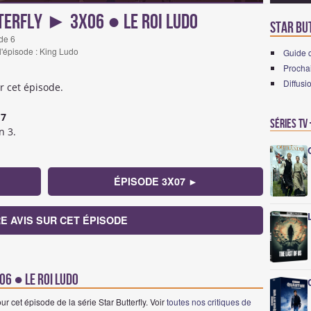
terfly ► 3x06 ● Le Roi Ludo
Star But
de 6
 l'épisode : King Ludo
Guide c
Prochai
Diffusi
r cet épisode.
17
Séries TV
n 3.
ÉPISODE 3X07 ►
E AVIS SUR CET ÉPISODE
06 ● Le Roi Ludo
 cet épisode de la série Star Butterfly. Voir
toutes nos critiques de