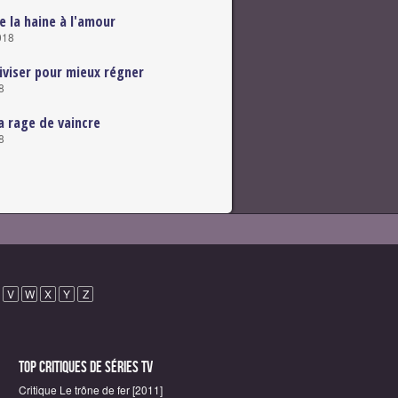
e la haine à l'amour
018
iviser pour mieux régner
8
a rage de vaincre
8
V
W
X
Y
Z
Top critiques de Séries TV
Critique Le trône de fer [2011]