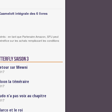
Kaamelott intégrale des 6 livres
érés : en tant que Partenaire Amazon, SFU peut
bénéfice sur les achats remplissant les conditions
tterfly saison 3
etour sur Mewni
2017
oon la téméraire
2017
udo n'a pas voix au chapitre
2017
arco et le roi