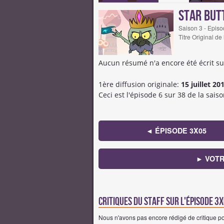
Star But
Saison 3 - Episo
Titre Original de
Aucun résumé n'a encore été écrit su
1ère diffusion originale:
15 juillet 20
Ceci est l'épisode 6 sur 38 de la saiso
◄ ÉPISODE 3X05
► VOTR
Critiques du staff sur l'épisode 3x
Nous n'avons pas encore rédigé de critique pour