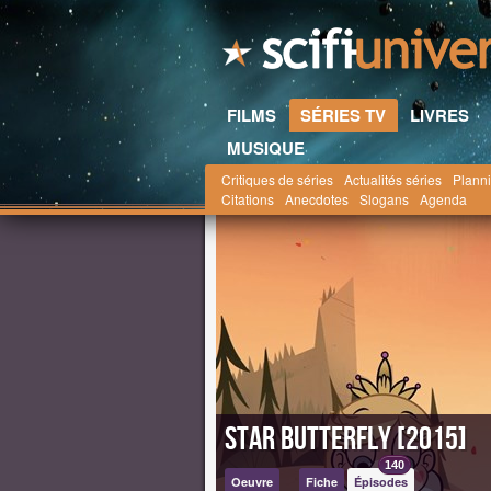
FILMS
SÉRIES TV
LIVRES
MUSIQUE
Critiques de séries
Actualités séries
Planni
Scifi-Universe.com
l'oeuvre Star Butterfly
Sta
Citations
Anecdotes
Slogans
Agenda
Star Butterfly [2015]
140
Oeuvre
Fiche
Épisodes