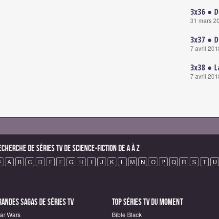
3x36 ● D
31 mars 2
3x37 ● D
7 avril 201
3x38 ● L
7 avril 201
echerche de Séries TV de science-fiction de A à Z
#
A
B
C
D
E
F
G
H
I
J
K
L
M
N
O
P
Q
R
S
T
U
randes sagas de Séries TV
Top Séries TV du moment
tar Wars
Bible Black