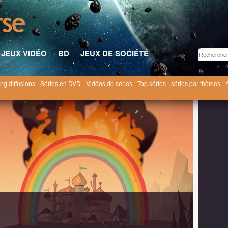
JEUX VIDÉO
BD
JEUX DE SOCIÉTÉ
ng diffusions
Séries en DVD
Vidéos de séries
Top séries
séries par thèmes
r Butterfly [2015]
Star Butterfly saison 3
3x06 ● Le Roi Ludo