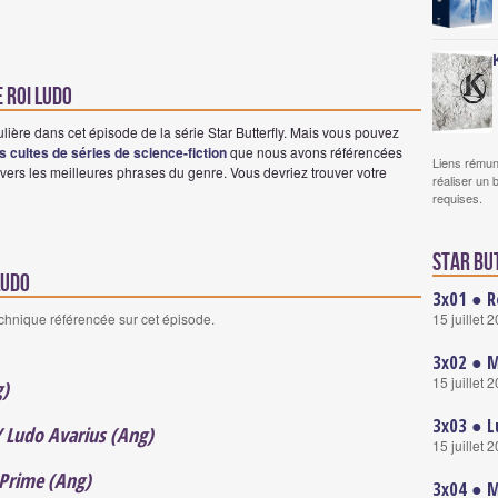
e Roi Ludo
lière dans cet épisode de la série Star Butterfly. Mais vous pouvez
es cultes de séries de science-fiction
que nous avons référencées
Liens rémun
vers les meilleures phrases du genre. Vous devriez trouver votre
réaliser un 
requises.
Star Bu
Ludo
3x01 ● R
15 juillet 
echnique référencée sur cet épisode.
3x02 ● M
15 juillet 
g)
3x03 ● L
/ Ludo Avarius (Ang)
15 juillet 
Prime (Ang)
3x04 ● M