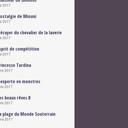
Chasseur de démons
e 2017
ostalgie de Miouni
e 2017
écuyer du chevalier de la laverie
e 2017
sprit de compétition
e 2017
rincesse Turdina
re 2017
'experte en monstres
re 2017
es beaux rêves B
re 2017
a plage du Monde Souterrain
re 2017