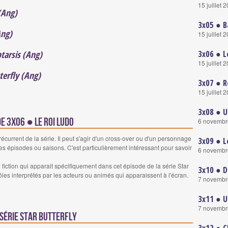
15 juillet 
(Ang)
3x05 ● B
Ang)
15 juillet 
3x06 ● L
ptarsis (Ang)
15 juillet 
erfly (Ang)
3x07 ● R
15 juillet 
3x08 ● U
de 3x06 ● Le Roi Ludo
6 novembr
urrent de la série. Il peut s'agir d'un cross-over ou d'un personnage
3x09 ● L
es épisodes ou saisons. C'est particulièrement intéressant pour savoir
6 novembr
ction qui apparait spécifiquement dans cet épisode de la série Star
3x10 ● D
rôles interprétés par les acteurs ou animés qui apparaissent à l'écran.
7 novembr
3x11 ● U
7 novembr
série Star Butterfly