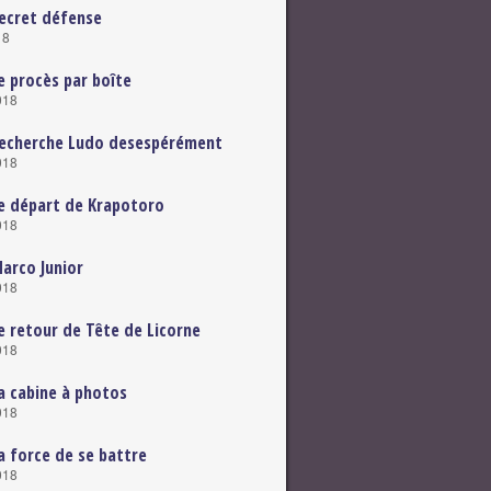
ecret défense
18
e procès par boîte
018
Recherche Ludo desespérément
018
e départ de Krapotoro
018
arco Junior
018
e retour de Tête de Licorne
018
a cabine à photos
018
a force de se battre
018