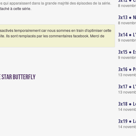
3x12 ● 
 qui apparaissent dans la grande majrité des épisodes de la série.
8 novembr
aché à cette série.
3x13 ● N
8 novembr
ctivés temporairement car nous sommes en train d'optimiser cette
3x14 ● L'
 site. Ils sont remplacés par les commentaires facebook. Merci de
9 novembr
3x15 ● E
9 novembr
3x16 ● P
13 novemb
e Star Butterfly
3x17 ● L
13 novemb
3x18 ● L
14 novemb
3x19 ● L
14 novemb