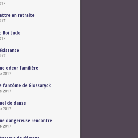
2017
attre en retraite
2017
e Roi Ludo
2017
ésistance
2017
ne odeur familière
e 2017
e fantôme de Glossaryck
e 2017
uel de danse
e 2017
ne dangereuse rencontre
e 2017