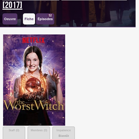
[2017]
52
Oeuvre
Fiche
Épisodes
Staff (
0
)
Membres (
0
)
Impatience
Bientôt