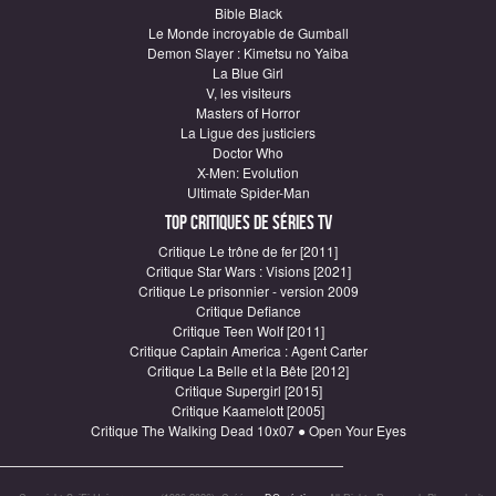
Bible Black
Le Monde incroyable de Gumball
Demon Slayer : Kimetsu no Yaiba
La Blue Girl
V, les visiteurs
Masters of Horror
La Ligue des justiciers
Doctor Who
X-Men: Evolution
Ultimate Spider-Man
Top critiques de Séries TV
Critique Le trône de fer [2011]
Critique Star Wars : Visions [2021]
Critique Le prisonnier - version 2009
Critique Defiance
Critique Teen Wolf [2011]
Critique Captain America : Agent Carter
Critique La Belle et la Bête [2012]
Critique Supergirl [2015]
Critique Kaamelott [2005]
Critique The Walking Dead 10x07 ● Open Your Eyes