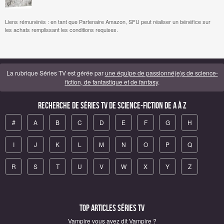
Liens rémunérés : en tant que Partenaire Amazon, SFU peut réaliser un bénéfice sur
les achats remplissant les conditions requises.
La rubrique Séries TV est gérée par
une équipe de passionné(e)s de science-
fiction, de fantastique et de fantasy
.
Recherche de Séries TV de science-fiction de A à Z
#
A
B
C
D
E
F
G
H
I
J
K
L
M
N
O
P
Q
R
S
T
U
V
W
X
Y
Z
Top articles Séries TV
Vampire vous avez dit Vampire ?