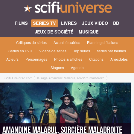
FILMS
SÉRIES TV
LIVRES
JEUX VIDÉO
BD
JEUX DE SOCIÉTÉ
MUSIQUE
Critiques de séries
Actualités séries
Planning diffusions
Séries en DVD
Vidéos de séries
Top séries
séries par thèmes
Acteurs
Personnages
Photos & affiches
Citations
Anecdotes
Slogans
Agenda
Scifi-Universe.com
la saga Amandine Malabul, sorcière maladroite
Amandine Malabul, sorcière maladroite [2017]
Amandine Malabul, sorcière maladroite