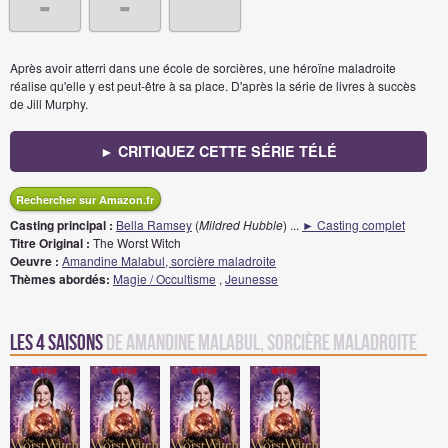
-
-
Après avoir atterri dans une école de sorcières, une héroïne maladroite
réalise qu'elle y est peut-être à sa place. D'après la série de livres à succès
de Jill Murphy.
► CRITIQUEZ CETTE SÉRIE TÉLÉ
Rechercher sur Amazon.fr
Casting principal :
Bella Ramsey
(
Mildred Hubble
)
...
► Casting complet
Titre Original :
The Worst Witch
Oeuvre :
Amandine Malabul, sorcière maladroite
Thèmes abordés:
Magie / Occultisme
,
Jeunesse
Les 4 saisons
de Amandine Malabul, sorcière maladroite