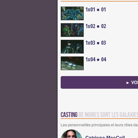
1x01 ● 01
1x02 ● 02
1x03 ● 03
1x04 ● 04
► VO
Casting
de Noires sont les galaxie
Les personnalités principales et leurs rôles da
Catriona MacColl