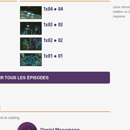
Liens rémun
1x04 ● 04
réaliser un 
requises.
1x03 ● 03
1x02 ● 02
1x01 ● 01
IR TOUS LES ÉPISODES
s
ns le casting
Daniel Moosmann