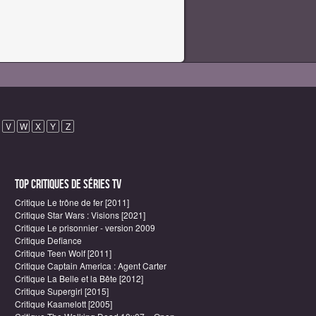
V
W
X
Y
Z
Top critiques de Séries TV
Critique Le trône de fer [2011]
Critique Star Wars : Visions [2021]
Critique Le prisonnier - version 2009
Critique Defiance
Critique Teen Wolf [2011]
Critique Captain America : Agent Carter
Critique La Belle et la Bête [2012]
Critique Supergirl [2015]
Critique Kaamelott [2005]