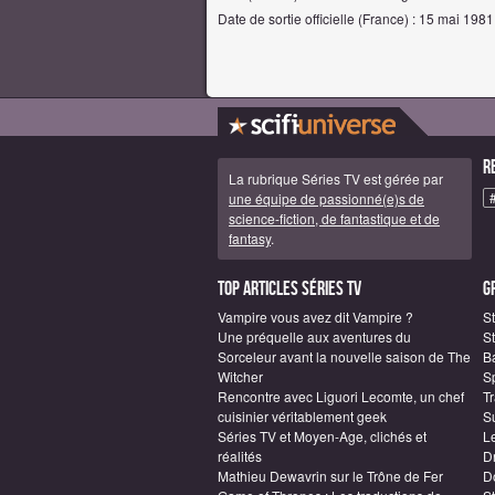
Date de sortie officielle (France) : 15 mai 1981
R
La rubrique Séries TV est gérée par
une équipe de passionné(e)s de
science-fiction, de fantastique et de
fantasy
.
Top articles Séries TV
G
Vampire vous avez dit Vampire ?
S
Une préquelle aux aventures du
St
Sorceleur avant la nouvelle saison de The
B
Witcher
S
Rencontre avec Liguori Lecomte, un chef
T
cuisinier véritablement geek
S
Séries TV et Moyen-Age, clichés et
L
réalités
D
Mathieu Dewavrin sur le Trône de Fer
D