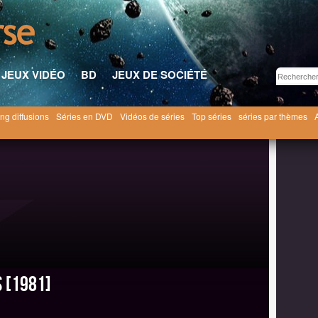
JEUX VIDÉO
BD
JEUX DE SOCIÉTÉ
ng diffusions
Séries en DVD
Vidéos de séries
Top séries
séries par thèmes
xies
Noires sont les galaxies [1981]
s [1981]