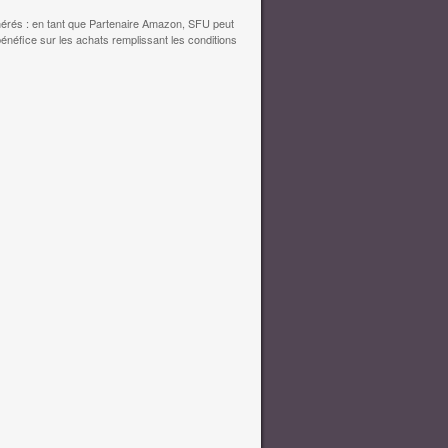
érés : en tant que Partenaire Amazon, SFU peut
bénéfice sur les achats remplissant les conditions