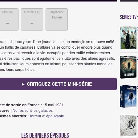
Staff (
0
)
Membres (
0
)
Impatience
Séries TV
Bientôt
-
-
our les beaux yeux d'une jeune femme, un medeçin se retrouve mélé
un traffic de cadavres. L'affaire va se compliquer encore plus quand
s corps vont revenir à la vie, occupés par des entité extraterrestres.
s êtres pacifiques sont également en lutte avec des aliens agressifs,
i détruisent leurs ennemis en faisant pousser des plantes mortelles
ns leurs corps hôtes.
► CRITIQUEZ CETTE MINI-SÉRIE
ate de sortie en France :
15 mai 1981
euvre :
Noires sont les galaxies
hèmes abordés:
Horreur et épouvante
Les derniers épisodes