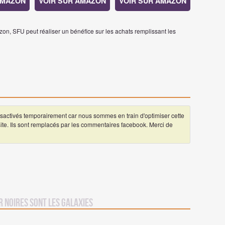
AMAZON
VOIR SUR AMAZON
VOIR SUR AMAZON
on, SFU peut réaliser un bénéfice sur les achats remplissant les
ctivés temporairement car nous sommes en train d'optimiser cette
 site. Ils sont remplacés par les commentaires facebook. Merci de
r Noires sont les galaxies