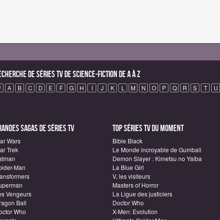
echerche de Séries TV de science-fiction de A à Z
#
A
B
C
D
E
F
G
H
I
J
K
L
M
N
O
P
Q
R
S
T
U
randes sagas de Séries TV
Top Séries TV du moment
tar Wars
Bible Black
ar Trek
Le Monde incroyable de Gumball
atman
Demon Slayer : Kimetsu no Yaiba
pider-Man
La Blue Girl
ransformers
V, les visiteurs
uperman
Masters of Horror
es Vengeurs
La Ligue des justiciers
ragon Ball
Doctor Who
octor Who
X-Men: Evolution