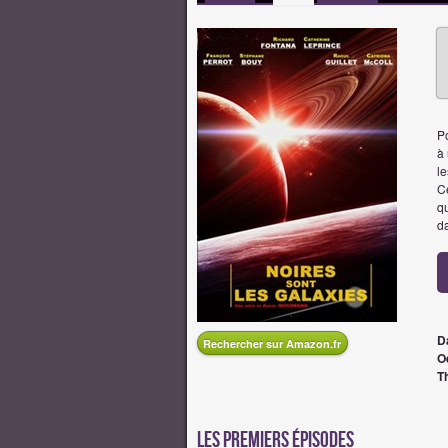
P
à 
le
Ce
qu
da
D
Rechercher sur Amazon.fr
O
T
Les premiers épisodes