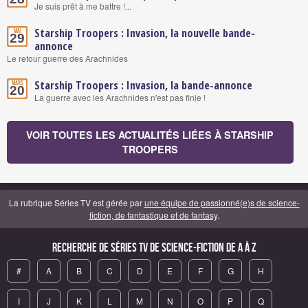
Je suis prêt à me battre !...
Starship Troopers : Invasion, la nouvelle bande-
Mai
29
annonce
Le retour guerre des Arachnides
Starship Troopers : Invasion, la bande-annonce
Mars
20
La guerre avec les Arachnides n'est pas finie !
VOIR TOUTES LES ACTUALITÉS LIÉES À STARSHIP
TROOPERS
La rubrique Séries TV est gérée par
une équipe de passionné(e)s de science-
fiction, de fantastique et de fantasy
.
Recherche de Séries TV de science-fiction de A à Z
#
A
B
C
D
E
F
G
H
I
J
K
L
M
N
O
P
Q