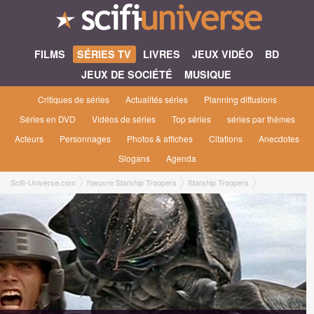
FILMS
SÉRIES TV
LIVRES
JEUX VIDÉO
BD
JEUX DE SOCIÉTÉ
MUSIQUE
Critiques de séries
Actualités séries
Planning diffusions
Séries en DVD
Vidéos de séries
Top séries
séries par thèmes
Acteurs
Personnages
Photos & affiches
Citations
Anecdotes
Slogans
Agenda
Scifi-Universe.com
l'oeuvre Starship Troopers
Starship Troopers
Starship Troopers [2003]