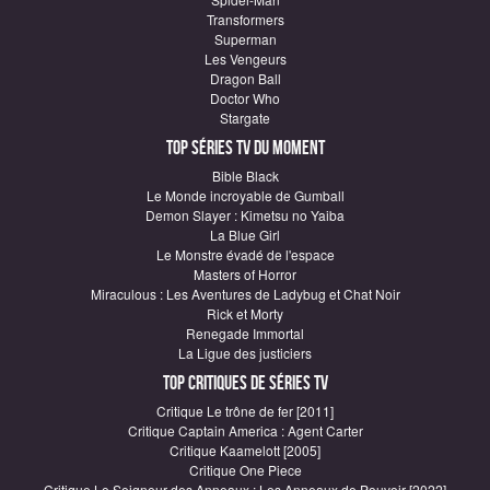
Transformers
Superman
Les Vengeurs
Dragon Ball
Doctor Who
Stargate
Top Séries TV du moment
Bible Black
Le Monde incroyable de Gumball
Demon Slayer : Kimetsu no Yaiba
La Blue Girl
Le Monstre évadé de l'espace
Masters of Horror
Miraculous : Les Aventures de Ladybug et Chat Noir
Rick et Morty
Renegade Immortal
La Ligue des justiciers
Top critiques de Séries TV
Critique Le trône de fer [2011]
Critique Captain America : Agent Carter
Critique Kaamelott [2005]
Critique One Piece
Critique Le Seigneur des Anneaux : Les Anneaux de Pouvoir [2022]