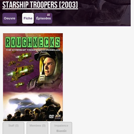
Starship Troopers [2003]
40
Oeuvre
Fiche
Épisodes
Staff (
0
)
Membres (
0
)
Impatience
Bientôt