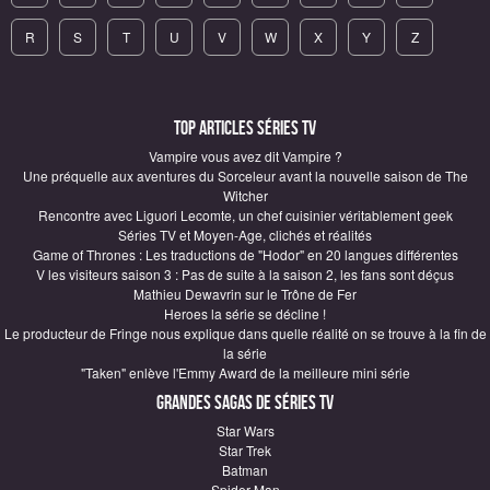
R
S
T
U
V
W
X
Y
Z
Top articles Séries TV
Vampire vous avez dit Vampire ?
Une préquelle aux aventures du Sorceleur avant la nouvelle saison de The
Witcher
Rencontre avec Liguori Lecomte, un chef cuisinier véritablement geek
Séries TV et Moyen-Age, clichés et réalités
Game of Thrones : Les traductions de "Hodor" en 20 langues différentes
V les visiteurs saison 3 : Pas de suite à la saison 2, les fans sont déçus
Mathieu Dewavrin sur le Trône de Fer
Heroes la série se décline !
Le producteur de Fringe nous explique dans quelle réalité on se trouve à la fin de
la série
"Taken" enlève l'Emmy Award de la meilleure mini série
Grandes sagas de Séries TV
Star Wars
Star Trek
Batman
Spider-Man