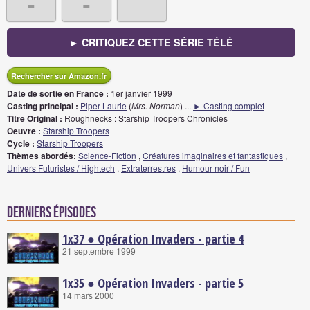
-
-
► CRITIQUEZ CETTE SÉRIE TÉLÉ
Rechercher sur Amazon.fr
Date de sortie en France :
1er janvier 1999
Casting principal :
Piper Laurie
(
Mrs. Norman
)
...
► Casting complet
Titre Original :
Roughnecks : Starship Troopers Chronicles
Oeuvre :
Starship Troopers
Cycle :
Starship Troopers
Thèmes abordés:
Science-Fiction
,
Créatures imaginaires et fantastiques
,
Univers Futuristes / Hightech
,
Extraterrestres
,
Humour noir / Fun
Derniers épisodes
1x37 ● Opération Invaders - partie 4
21 septembre 1999
1x35 ● Opération Invaders - partie 5
14 mars 2000