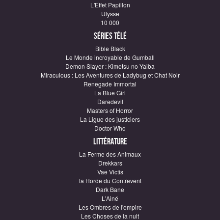
L'Effet Papillon
Ulysse
10 000
Séries télé
Bible Black
Le Monde incroyable de Gumball
Demon Slayer : Kimetsu no Yaiba
Miraculous : Les Aventures de Ladybug et Chat Noir
Renegade Immortal
La Blue Girl
Daredevil
Masters of Horror
La Ligue des justiciers
Doctor Who
Littérature
La Ferme des Animaux
Drekkars
Vae Victis
la Horde du Contrevent
Dark Bane
L'Ainé
Les Ombres de l'empire
Les Choses de la nuit