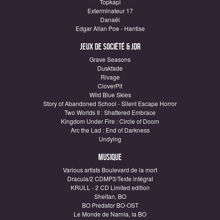
Topkapi
Exterminateur 17
Danaël
Edgar Allan Poe - Hantise
Jeux de société & JDR
Grave Seasons
Duskfade
Rivage
CloverPit
Wild Blue Skies
Story of Abandoned School - Silent Escape Horror
Two Worlds II : Shattered Embrace
Kingdom Under Fire : Circle of Doom
Arc the Lad : End of Darkness
Undying
Musique
Various artists Boulevard de la mort
Dracula/2 CDMP3/Texte intégral
KRULL - 2 CD Limited edition
Sheitan, BO
BO Predator BO-OST
Le Monde de Narnia, la BO