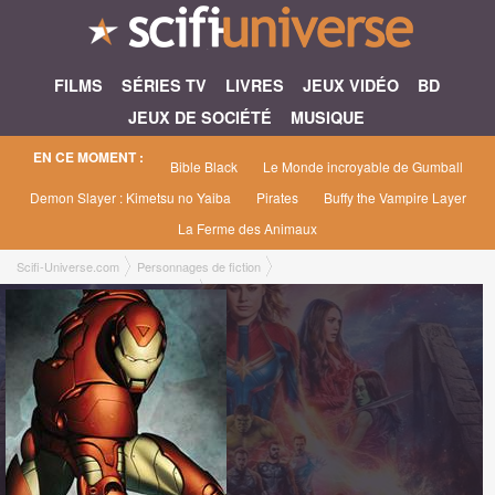
FILMS
SÉRIES TV
LIVRES
JEUX VIDÉO
BD
JEUX DE SOCIÉTÉ
MUSIQUE
EN CE MOMENT :
Bible Black
Le Monde incroyable de Gumball
Demon Slayer : Kimetsu no Yaiba
Pirates
Buffy the Vampire Layer
La Ferme des Animaux
Scifi-Universe.com
Personnages de fiction
Iron Man / Anthony Edward Stark