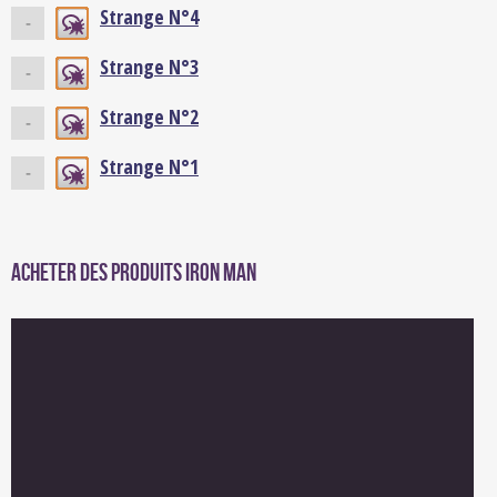
Strange N°4
-
Strange N°3
-
Strange N°2
-
Strange N°1
-
Acheter des produits Iron Man