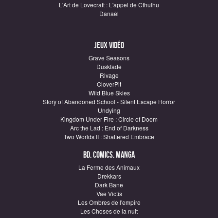
L'Art de Lovecraft : L'appel de Cthulhu
Danaël
Jeux vidéo
Grave Seasons
Duskfade
Rivage
CloverPit
Wild Blue Skies
Story of Abandoned School - Silent Escape Horror
Undying
Kingdom Under Fire : Circle of Doom
Arc the Lad : End of Darkness
Two Worlds II : Shattered Embrace
BD, Comics, Manga
La Ferme des Animaux
Drekkars
Dark Bane
Vae Victis
Les Ombres de l'empire
Les Choses de la nuit