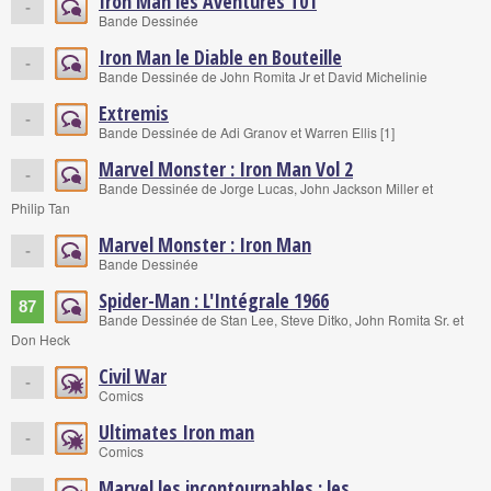
Iron Man les Aventures T01
-
Bande Dessinée
Iron Man le Diable en Bouteille
-
Bande Dessinée de John Romita Jr et David Michelinie
Extremis
-
Bande Dessinée de Adi Granov et Warren Ellis [1]
Marvel Monster : Iron Man Vol 2
-
Bande Dessinée de Jorge Lucas, John Jackson Miller et
Philip Tan
Marvel Monster : Iron Man
-
Bande Dessinée
Spider-Man : L'Intégrale 1966
87
Bande Dessinée de Stan Lee, Steve Ditko, John Romita Sr. et
Don Heck
Civil War
-
Comics
Ultimates Iron man
-
Comics
Marvel les incontournables : les