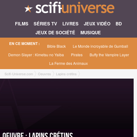
FILMS
SÉRIES TV
LIVRES
JEUX VIDÉO
BD
JEUX DE SOCIÉTÉ
MUSIQUE
EN CE MOMENT :
Bible Black
Le Monde incroyable de Gumball
Demon Slayer : Kimetsu no Yaiba
Pirates
Buffy the Vampire Layer
La Ferme des Animaux
Scifi-Universe.com
Oeuvres
Lapins crétins
Oeuvre : Lapins crétins