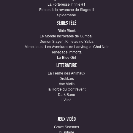
La Forteresse Infinie #1
Pirates II: la revanche de Stagnetti
Spiderbabe
Séries télé
Bible Black
Le Monde incroyable de Gumball
Demon Slayer : Kimetsu no Yaiba
Miraculous : Les Aventures de Ladybug et Chat Noir
Renegade Immortal
La Blue Girl
Littérature
La Ferme des Animaux
Drekkars
Vae Victis
la Horde du Contrevent
Dark Bane
L'Ainé
Jeux vidéo
Grave Seasons
Duskfade