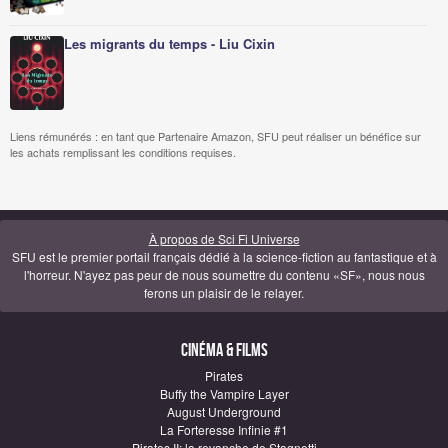
Les migrants du temps - Liu Cixin
Liens rémunérés : en tant que Partenaire Amazon, SFU peut réaliser un bénéfice sur
les achats remplissant les conditions requises.
À propos de Sci Fi Universe
SFU est le premier portail français dédié à la science-fiction au fantastique et à
l'horreur. N'ayez pas peur de nous soumettre du contenu «SF», nous nous
ferons un plaisir de le relayer.
Cinéma & Films
Pirates
Buffy the Vampire Layer
August Underground
La Forteresse Infinie #1
Pirates II: la revanche de Stagnetti