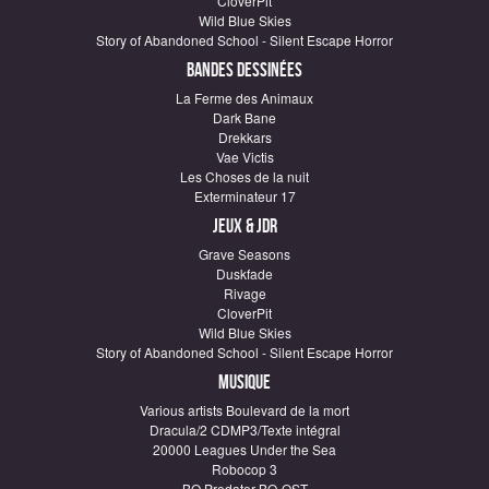
CloverPit
Wild Blue Skies
Story of Abandoned School - Silent Escape Horror
Bandes dessinées
La Ferme des Animaux
Dark Bane
Drekkars
Vae Victis
Les Choses de la nuit
Exterminateur 17
Jeux & JDR
Grave Seasons
Duskfade
Rivage
CloverPit
Wild Blue Skies
Story of Abandoned School - Silent Escape Horror
Musique
Various artists Boulevard de la mort
Dracula/2 CDMP3/Texte intégral
20000 Leagues Under the Sea
Robocop 3
BO Predator BO-OST