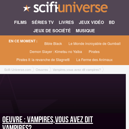
FILMS
SÉRIES TV
LIVRES
JEUX VIDÉO
BD
JEUX DE SOCIÉTÉ
MUSIQUE
EN CE MOMENT :
Bible Black
Le Monde incroyable de Gumball
Demon Slayer : Kimetsu no Yaiba
Pirates
Pirates II: la revanche de Stagnetti
La Ferme des Animaux
Scifi-Universe.com
Oeuvres
Vampires,vous avez dit vampires?
Oeuvre : Vampires,vous avez dit
vampires?