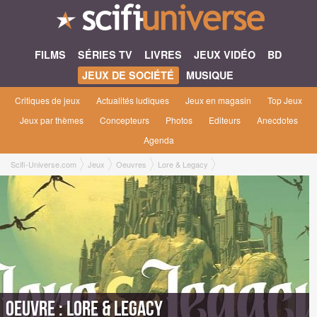
FILMS
SÉRIES TV
LIVRES
JEUX VIDÉO
BD
JEUX DE SOCIÉTÉ
MUSIQUE
Critiques de jeux
Actualités ludiques
Jeux en magasin
Top Jeux
Jeux par thèmes
Concepteurs
Photos
Editeurs
Anecdotes
Agenda
Scifi-Universe.com
Jeux
Oeuvres
Lore & Legacy
Oeuvre : Lore & Legacy