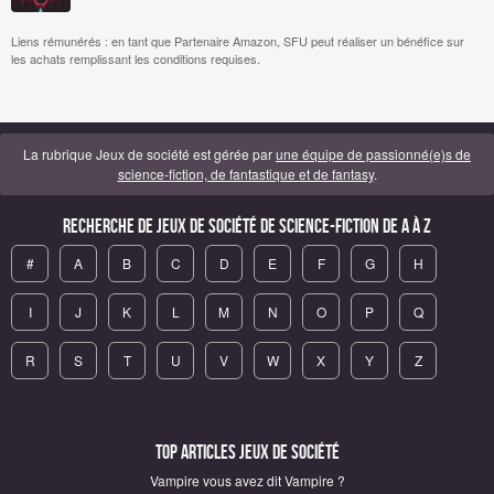
Liens rémunérés : en tant que Partenaire Amazon, SFU peut réaliser un bénéfice sur
les achats remplissant les conditions requises.
La rubrique Jeux de société est gérée par
une équipe de passionné(e)s de
science-fiction, de fantastique et de fantasy
.
Recherche de Jeux de société de science-fiction de A à Z
#
A
B
C
D
E
F
G
H
I
J
K
L
M
N
O
P
Q
R
S
T
U
V
W
X
Y
Z
Top articles Jeux de société
Vampire vous avez dit Vampire ?