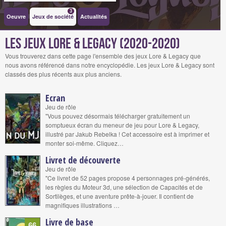
3
Oeuvre
Jeux de société
Actualités
Les jeux Lore & Legacy (2020-2020)
Vous trouverez dans cette page l'ensemble des jeux Lore & Legacy que
nous avons référencé dans notre encyclopédie. Les jeux Lore & Legacy sont
classés des plus récents aux plus anciens.
Ecran
Jeu de rôle
"Vous pouvez désormais télécharger gratuitement un
somptueux écran du meneur de jeu pour Lore & Legacy,
illustré par Jakub Rebelka ! Cet accessoire est à imprimer et
monter soi-même. Cliquez…
Livret de découverte
Jeu de rôle
"Ce livret de 52 pages propose 4 personnages pré-générés,
les règles du Moteur 3d, une sélection de Capacités et de
Sortilèges, et une aventure prête-à-jouer. Il contient de
magnifiques illustrations …
Livre de base
66