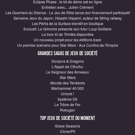
Eclipse Phase : le kit de démo est en ligne
Entretien avec... Julien Clément
Les Guerriers du Silence - Le Jeu de Rôle lance son financement participatif
Semaine Jeux du Japon, Hisashi Hayami, auteur de String railway
Les Périls de la Surface bientôt en boutique
Exclusif: Le Grimoire présente son futur Loup Solitaire
Le livre XI de Trinités disponible
Un nouveau projet pour les éditions Icare
Un premier scénario pour Star Wars - Aux Confins de l'Empire
Grandes sagas de Jeux de société
Donjons & Dragons
L'Appel de Cthulhu
Le Seigneur des Anneaux
Star Wars
Monde des Ténèbres
Warhammer 40 000
Unlock !
Système D6
Le Trône de Fer
Rokugan
Top Jeux de société du moment
Grave Seasons
CloverPit