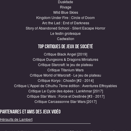
Duskfade
Rivage
Wild Blue Skies
Kingdom Under Fire : Circle of Doom
Arc the Lad : End of Darkness
Story of Abandoned School - Silent Escape Horror
Le festin grotesque
Cadwallon
Top critiques de Jeux de société
Critique Black Angel [2019]
Critique Dungeons & Dragons Miniatures
Critique Starcraft: le jeu de plateau
Critique Titanium Wars
Critique World of Warcraft - Le jeu de plateau
Critique Koryo : Chosŏn [#2 - 2014]
Critique L'Appel de Cthulhu 7ème édition : Aventures Effroyables
Critique Le Cycle des épées : Lankhmar [2017]
Critique Star Wars : Force et Destinée [#3 - 2017]
Critique Carcassonne Star Wars [2017]
Partenaires et amis des jeux vidéo
Héraults de Lambert