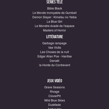
Séries télé
Bible Black
Le Monde incroyable de Gumball
Demon Slayer : Kimetsu no Yaiba
La Blue Girl
Le Monstre évadé de l'espace
Masters of Horror
Littérature
Garbage rampage
Vae Victis
Les Choses de la nuit
Edgar Allan Poe - Hantise
Danaël
la Horde du Contrevent
Jeux vidéo
Grave Seasons
Rivage
CloverPit
Wild Blue Skies
Duskfade
Amber Isle