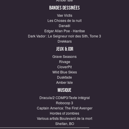
Bandes dessinées
Vae Victis
Les Choses de la nuit
Danaël
Edgar Allan Poe - Hantise
Dark Vador : Le Seigneur noir des Sith, Tome 3
Drekkars
Jeux & JDR
Grave Seasons
Rivage
CloverPit
Wild Blue Skies
Duskfade
Amber Isle
Musique
Dracula/2 CDMP3/Texte intégral
Robocop 3
Captain America: The First Avenger
Hordes of zombies
Various artists Boulevard de la mort
Sheitan, BO