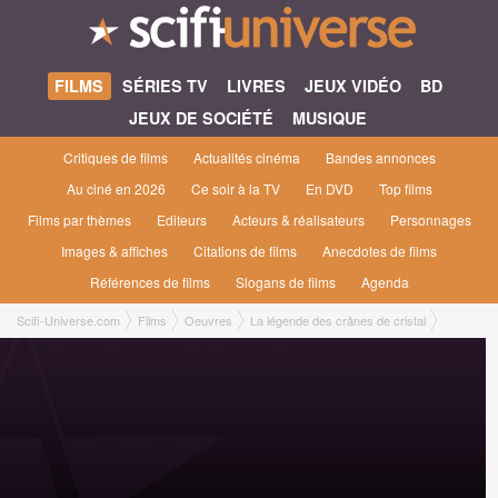
FILMS
SÉRIES TV
LIVRES
JEUX VIDÉO
BD
JEUX DE SOCIÉTÉ
MUSIQUE
Critiques de films
Actualités cinéma
Bandes annonces
Au ciné en 2026
Ce soir à la TV
En DVD
Top films
Films par thèmes
Editeurs
Acteurs & réalisateurs
Personnages
Images & affiches
Citations de films
Anecdotes de films
Références de films
Slogans de films
Agenda
Scifi-Universe.com
Films
Oeuvres
La légende des crânes de cristal