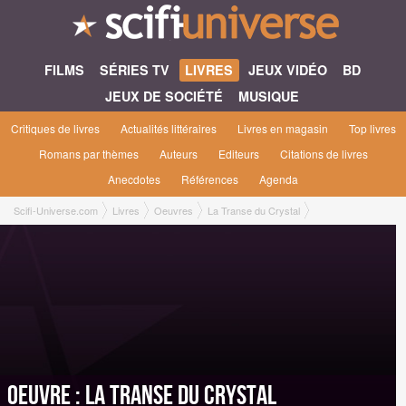
FILMS
SÉRIES TV
LIVRES
JEUX VIDÉO
BD
JEUX DE SOCIÉTÉ
MUSIQUE
Critiques de livres
Actualités littéraires
Livres en magasin
Top livres
Romans par thèmes
Auteurs
Editeurs
Citations de livres
Anecdotes
Références
Agenda
Scifi-Universe.com
Livres
Oeuvres
La Transe du Crystal
Oeuvre : La Transe du Crystal