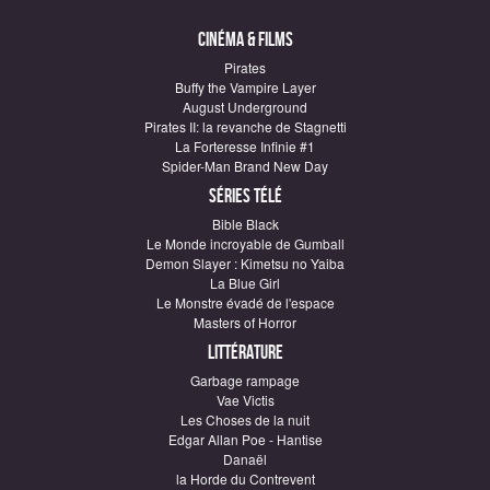
Cinéma & Films
Pirates
Buffy the Vampire Layer
August Underground
Pirates II: la revanche de Stagnetti
La Forteresse Infinie #1
Spider-Man Brand New Day
Séries télé
Bible Black
Le Monde incroyable de Gumball
Demon Slayer : Kimetsu no Yaiba
La Blue Girl
Le Monstre évadé de l'espace
Masters of Horror
Littérature
Garbage rampage
Vae Victis
Les Choses de la nuit
Edgar Allan Poe - Hantise
Danaël
la Horde du Contrevent