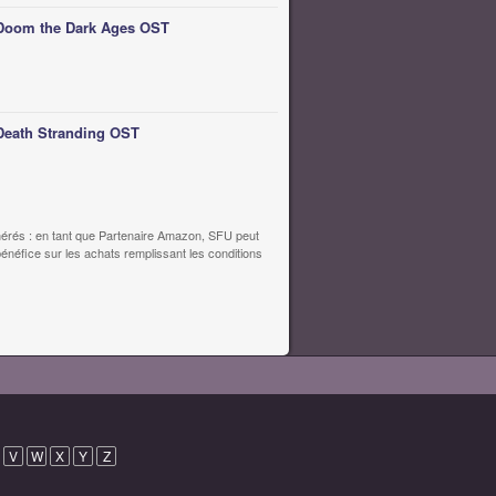
Doom the Dark Ages OST
Death Stranding OST
érés : en tant que Partenaire Amazon, SFU peut
bénéfice sur les achats remplissant les conditions
V
W
X
Y
Z