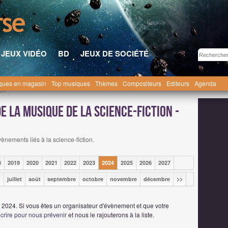
JEUX VIDÉO
BD
JEUX DE SOCIÉTÉ
ques en magasin
Top musiques
Thèmes
Compositeurs
Editeurs
Agenda
024
 la musique de la science-fiction -
ènements liés à la science-fiction.
8
2019
2020
2021
2022
2023
2024
2025
2026
2027
n
juillet
août
septembre
octobre
novembre
décembre
>>
2024. Si vous êtes un organisateur d'évènement et que votre
crire pour nous prévenir
et nous le rajouterons à la liste.