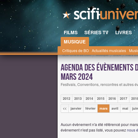
FILMS
SÉRIES TV
LIVRES
MUSIQUE
Critiques de BO
Actualités musicales
Musi
Scifi-Universe.com
Musique
2024
mars 2
Agenda des évènements de
mars 2024
Festivals, Conventions, rencontres et autres év
2012
2013
2014
2015
2016
2017
201
<<
janvier
février
mars
avril
mai
jui
Aucun évènement n'a été référencé pour mars 
évènement n'est pas listé, vous pouvez
nous é