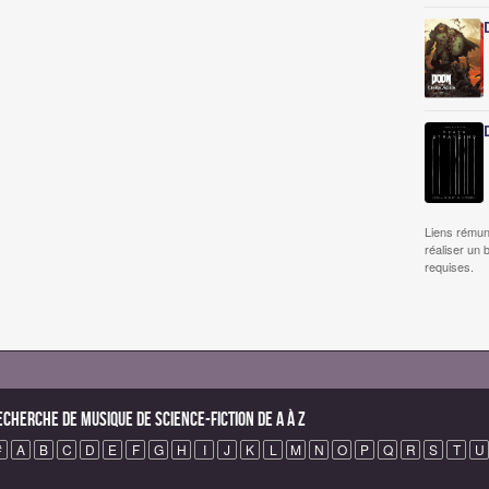
Liens rémun
réaliser un 
requises.
echerche de Musique de science-fiction de A à Z
#
A
B
C
D
E
F
G
H
I
J
K
L
M
N
O
P
Q
R
S
T
U