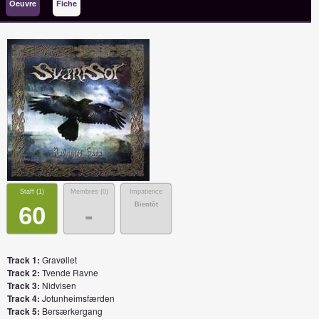
Oeuvre
Fiche
Staff (
1
)
Membres (
0
)
Impatience
Bientôt
60
-
Track 1:
Gravøllet
Track 2:
Tvende Ravne
Track 3:
Nidvisen
Track 4:
Jotunheimsfærden
Track 5:
Bersærkergang