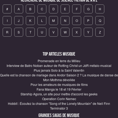
Recherche de Musique de science-fiction de A à Z
#
A
B
C
D
E
F
G
H
I
J
K
L
M
N
O
P
Q
R
S
T
U
V
W
X
Y
Z
Top articles Musique
Promenade en terre du Milieu
Interview de Batro Noban auteur de Rotting Christ un JdR métalo-musical
Plus jamais Solo à la Saint Valentin
Quelle est la chanson de mariage dans Andor Saison 2 ? La musique de danse de
Mon Mothma dévoilée
Pour les amateurs de musiques de films
Fana Manga le 18 et 19 Février
Starship Agora, un site pour mettre d'accord les geeks
Operation Corin Nemec
Hobbit : Écoutez la chanson "Song of the Lonely Mountain" de Neil Finn
Terminator 3
Grandes sagas de Musique