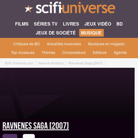
FILMS
SÉRIES TV
LIVRES
JEUX VIDÉO
BD
JEUX DE SOCIÉTÉ
MUSIQUE
Critiques de BO
Actualités musicales
Musiques en magasin
Top musiques
Thèmes
Compositeurs
Editeurs
Agenda
Scifi-Universe.com
l'oeuvre Svartsot
Ravnenes Saga [2007]
Ravnenes Saga [2007]