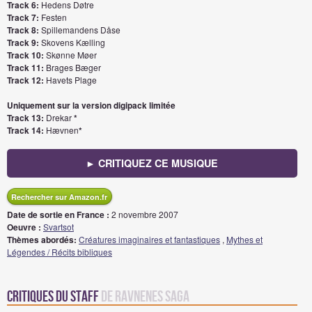
Track 6:
Hedens Døtre
Track 7:
Festen
Track 8:
Spillemandens Dåse
Track 9:
Skovens Kælling
Track 10:
Skønne Møer
Track 11:
Brages Bæger
Track 12:
Havets Plage
Uniquement sur la version digipack limitée
Track 13:
Drekar
*
Track 14:
Hævnen
*
► CRITIQUEZ CE MUSIQUE
Rechercher sur Amazon.fr
Date de sortie en France :
2 novembre 2007
Oeuvre :
Svartsot
Thèmes abordés:
Créatures imaginaires et fantastiques
,
Mythes et
Légendes / Récits bibliques
Critiques du staff
de Ravnenes Saga