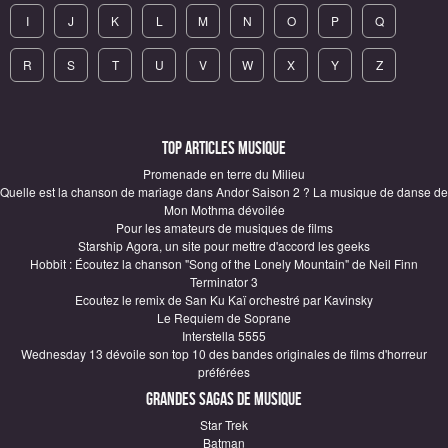
I
J
K
L
M
N
O
P
Q
R
S
T
U
V
W
X
Y
Z
Top articles Musique
Promenade en terre du Milieu
Quelle est la chanson de mariage dans Andor Saison 2 ? La musique de danse de
Mon Mothma dévoilée
Pour les amateurs de musiques de films
Starship Agora, un site pour mettre d'accord les geeks
Hobbit : Écoutez la chanson "Song of the Lonely Mountain" de Neil Finn
Terminator 3
Ecoutez le remix de San Ku Kaï orchestré par Kavinsky
Le Requiem de Soprane
Interstella 5555
Wednesday 13 dévoile son top 10 des bandes originales de films d'horreur
préférées
Grandes sagas de Musique
Star Trek
Batman