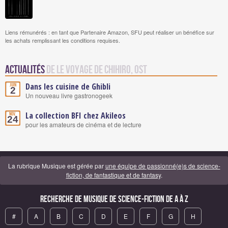
Liens rémunérés : en tant que Partenaire Amazon, SFU peut réaliser un bénéfice sur
les achats remplissant les conditions requises.
Actualités
de Le Voyage de Chihiro, OST
Dans les cuisine de Ghibli
Juin
2
Un nouveau livre gastronogeek
La collection BFI chez Akileos
Nov.
24
pour les amateurs de cinéma et de lecture
La rubrique Musique est gérée par
une équipe de passionné(e)s de science-
fiction, de fantastique et de fantasy
.
Recherche de Musique de science-fiction de A à Z
#
A
B
C
D
E
F
G
H