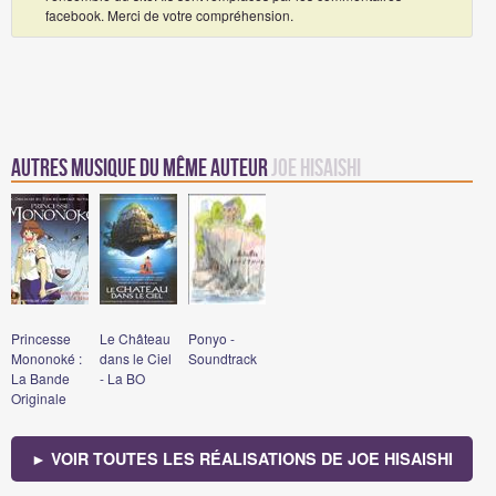
facebook. Merci de votre compréhension.
Autres Musique du même auteur
Joe Hisaishi
Princesse
Le Château
Ponyo -
Mononoké :
dans le Ciel
Soundtrack
La Bande
- La BO
Originale
► VOIR TOUTES LES RÉALISATIONS DE JOE HISAISHI