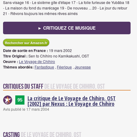
Sans-visage 16 - Le sixième gîte d'étape 17 - La folie furieuse de Yubâba 18
- La maison du fond du marécage 19 - De nouveau ... 20 - Le jour du retour
21 - Rêvons toujours les mêmes rêves aimés
► CRITIQUEZ CE MUSIQUE
Rechercher sur Amazon.fr
Date de sortie en France :
19 mars 2002
Titre Original :
Sen to Chihiro no Kamikakushi, OST
Oeuvre :
Le Voyage de Chihiro
Thèmes abordés:
Fantastique
,
Féerique
,
Jeunesse
Critiques du staff
de Le Voyage de Chihiro, OST
La critique de Le Voyage de Chihiro, OST
95
[2002] par Nexus : Le Voyage de Chihiro
Avis publié le 17 mars 2004
Casting
de Le Voyage de Chihiro, OST