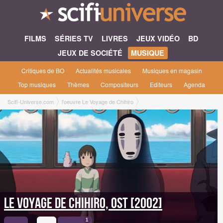
FILMS
SÉRIES TV
LIVRES
JEUX VIDÉO
BD
JEUX DE SOCIÉTÉ
MUSIQUE
Critiques de BO
Actualités musicales
Musiques en magasin
Top musiques
Thèmes
Compositeurs
Editeurs
Agenda
Scifi-Universe.com
l'oeuvre Le Voyage de Chihiro
Le Voyage de Chihiro, OST [2002]
Le Voyage de Chihiro, OST [2002]
1