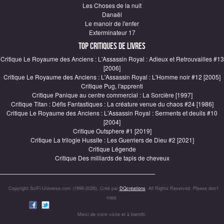
Les Choses de la nuit
Danaël
Le manoir de l'enfer
Exterminateur 17
Top critiques de Livres
Critique Le Royaume des Anciens : L'Assassin Royal : Adieux et Retrouvailles #13
[2006]
Critique Le Royaume des Anciens : L'Assassin Royal : L'Homme noir #12 [2005]
Critique Pug, l'apprenti
Critique Panique au centre commercial : La Sorcière [1997]
Critique Titan : Défis Fantastiques : La créature venue du chaos #24 [1986]
Critique Le Royaume des Anciens : L'Assassin Royal : Serments et deuils #10
[2004]
Critique Outsphere #1 [2019]
Critique La trilogie Hussite : Les Guerriers de Dieu #2 [2021]
Critique Légende
Critique Des milliards de tapis de cheveux
Copyright SciFi-Universe.com (1996-2026). Créé par
DQcréations
. All Rights Reserved. Please don’t
copy.
Merci de votre visite et à bientôt.