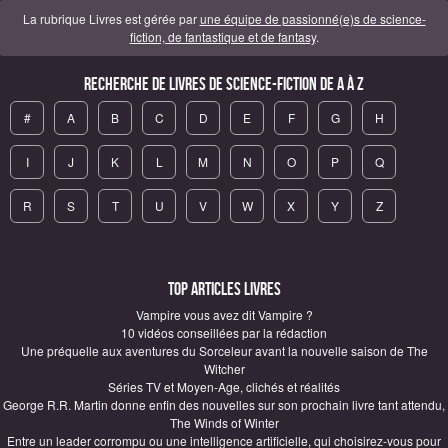
La rubrique Livres est gérée par
une équipe de passionné(e)s de science-
fiction, de fantastique et de fantasy
.
Recherche de Livres de science-fiction de A à Z
#
A
B
C
D
E
F
G
H
I
J
K
L
M
N
O
P
Q
R
S
T
U
V
W
X
Y
Z
Top articles Livres
Vampire vous avez dit Vampire ?
10 vidéos conseillées par la rédaction
Une préquelle aux aventures du Sorceleur avant la nouvelle saison de The
Witcher
Séries TV et Moyen-Age, clichés et réalités
George R.R. Martin donne enfin des nouvelles sur son prochain livre tant attendu,
The Winds of Winter
Entre un leader corrompu ou une intelligence artificielle, qui choisirez-vous pour