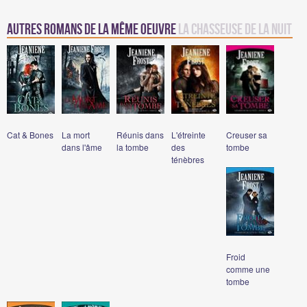
Autres romans de la même oeuvre
La Chasseuse de la nuit
Cat & Bones
La mort
Réunis dans
L'étreinte
Creuser sa
dans l'âme
la tombe
des
tombe
ténèbres
Froid
comme une
tombe