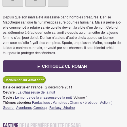
Depuis que son mari a été assassiné par d’horribles créatures, Denise
MacGregor sait que la nuit n’est pas sûre pour les humains. Mais à peine a-t-
elle commencé à refaire sa vie qu’elle devient la cible d’un démon. Celui-ci
est déterminé à éradiquer toute sa famille depuis qu’un ancêtre de la jeune
femme s’est joué de lui. Denise n’a alors d’autre choix que de se tourner
vers ceux qu’elle fuyait : les vampires. Spade, un puissant Maître, accepte de
l’aider à contrecœur mais, envouté par ses charmes, il sera bientôt prêt à
tout pour la protéger des ténèbres.
► CRITIQUEZ CE ROMAN
Rechercher sur Amazon.fr
Date de sortie en France :
2 décembre 2011
Oeuvre :
La Chasseuse de la nuit
Cycle :
Le monde de la chasseuse de la nuit
| Volume 1
Thèmes abordés:
Fantastique
,
Vampires
,
Charme / érotique
,
Action (
Guerre , Aventures, Combat)
,
Fantasy Urbaine
Casting
de La première goutte de sang