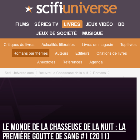
FILMS
SÉRIES TV
LIVRES
JEUX VIDÉO
BD
JEUX DE SOCIÉTÉ
MUSIQUE
Critiques de livres
Actualités littéraires
Livres en magasin
Top livres
Romans par thèmes
Auteurs
Editeurs
Citations de livres
Anecdotes
Références
Agenda
Scifi-Universe.com
l'oeuvre La Chasseuse de la nuit
Romans
Le monde de la chasseuse de la nuit
La première goutte de sang #1 [2011]
Le monde de la chasseuse de la nuit : La
première goutte de sang #1 [2011]