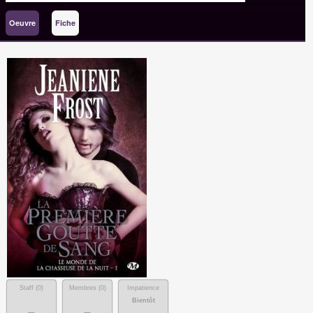
Oeuvre
Fiche
Staff (
0
)
Membres (
0
)
Impatience
Bientôt
-
-