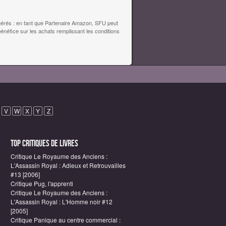
érés : en tant que Partenaire Amazon, SFU peut
bénéfice sur les achats remplissant les conditions
V
W
X
Y
Z
Top critiques de Livres
Critique Le Royaume des Anciens :
L'Assassin Royal : Adieux et Retrouvailles
#13 [2006]
Critique Pug, l'apprenti
Critique Le Royaume des Anciens :
L'Assassin Royal : L'Homme noir #12
[2005]
Critique Panique au centre commercial :