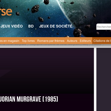
JEUX VIDÉO
BD
JEUX DE SOCIÉTÉ
res en magasin
Top livres
Romans par thèmes
Auteurs
Editeurs
Citations de 
ée de Jorian Murgrave
Biographie comparée de Jorian Murgrave [1985]
Editions
 Jorian Murgrave [1985]