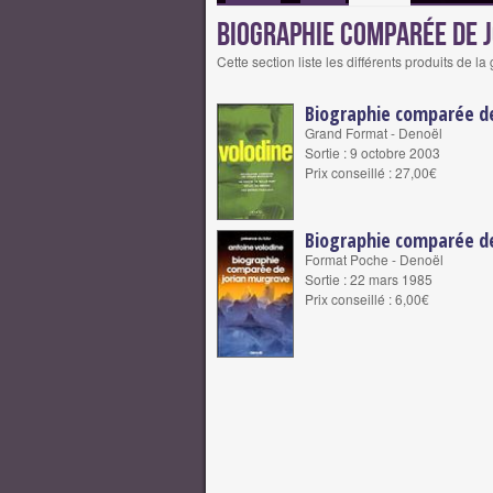
Biographie comparée de 
Cette section liste les différents produits d
Biographie comparée de
Grand Format - Denoël
Sortie : 9 octobre 2003
Prix conseillé : 27,00€
Biographie comparée d
Format Poche - Denoël
Sortie : 22 mars 1985
Prix conseillé : 6,00€