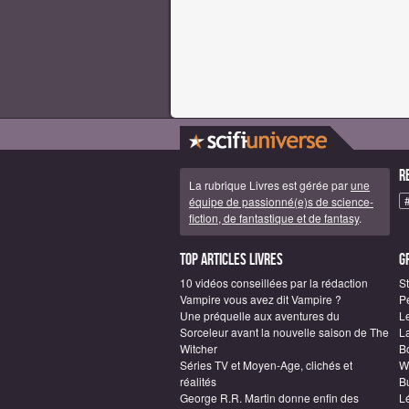
R
La rubrique Livres est gérée par
une
équipe de passionné(e)s de science-
fiction, de fantastique et de fantasy
.
Top articles Livres
G
10 vidéos conseillées par la rédaction
S
Vampire vous avez dit Vampire ?
P
Une préquelle aux aventures du
L
Sorceleur avant la nouvelle saison de The
L
Witcher
B
Séries TV et Moyen-Age, clichés et
W
réalités
Bu
George R.R. Martin donne enfin des
L