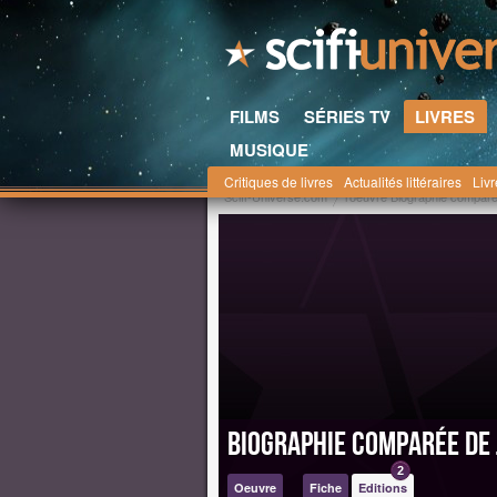
FILMS
SÉRIES TV
LIVRES
MUSIQUE
Critiques de livres
Actualités littéraires
Liv
Scifi-Universe.com
l'oeuvre Biographie compar
Biographie comparée de
2
Oeuvre
Fiche
Editions