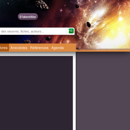
S'identifier
livres
Anecdotes
Références
Agenda