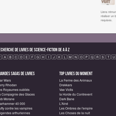
Liens rémun
réaliser un 
requises.
echerche de Livres de science-fiction de A à Z
#
A
B
C
D
E
F
G
H
I
J
K
L
M
N
O
P
Q
R
S
T
U
randes sagas de Livres
Top Livres du moment
tar Wars
La Ferme des Animaux
erry Rhodan
Drekkars
es Royaumes oubliés
Vae Victis
a Compagnie des Glaces
la Horde du Contrevent
ob Morane
Dark Bane
arhammer 40 000
L'Ainé
ffy contre les vampires
Les Ombres de l'empire
égendes arthuriennes
Les Choses de la nuit