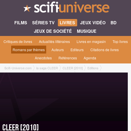
FILMS
SÉRIES TV
LIVRES
JEUX VIDÉO
BD
JEUX DE SOCIÉTÉ
MUSIQUE
Critiques de livres
Actualités littéraires
Livres en magasin
Top livres
Romans par thèmes
Auteurs
Editeurs
Citations de livres
Anecdotes
Références
Agenda
Scifi-Universe.com
la saga CLEER
CLEER [2010]
Editions
Roman Grand Format [Denoël, septembre 2010]
CLEER [2010]