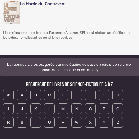
La Horde du Contrevent
Liens rémunérés : en tant que Partenaire Amazon, SFU peut réaliser un bénéfice sur
les achats remplissant les conditions requises.
La rubrique Livres est gérée par
une équipe de passionné(e)s de science-
fiction, de fantastique et de fantasy
.
Recherche de Livres de science-fiction de A à Z
#
A
B
C
D
E
F
G
H
I
J
K
L
M
N
O
P
Q
R
S
T
U
V
W
X
Y
Z