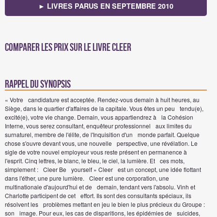
► LIVRES PARUS EN SEPTEMBRE 2010
Comparer les prix sur Le livre CLEER
Rappel du synopsis
« Votre candidature est acceptée. Rendez-vous demain à huit heures, au
Siège, dans le quartier d'affaires de la capitale. Vous êtes un peu tendu(e),
excité(e), votre vie change. Demain, vous appartiendrez à la Cohésion
Interne, vous serez consultant, enquêteur professionnel aux limites du
surnaturel, membre de l'élite, de l'Inquisition d'un monde parfait. Quelque
chose s'ouvre devant vous, une nouvelle perspective, une révélation. Le
sigle de votre nouvel employeur vous reste présent en permanence à
l'esprit. Cinq lettres, le blanc, le bleu, le ciel, la lumière. Et ces mots,
simplement : Cleer Be yourself » Cleer est un concept, une idée flottant
dans l'éther, une pure lumière. Cleer est une corporation, une
multinationale d'aujourd'hui et de demain, tendant vers l'absolu. Vinh et
Charlotte participent de cet effort. Ils sont des consultants spéciaux, ils
résolvent les problèmes mettant en jeu le bien le plus précieux du Groupe :
son image. Pour eux, les cas de disparitions, les épidémies de suicides,