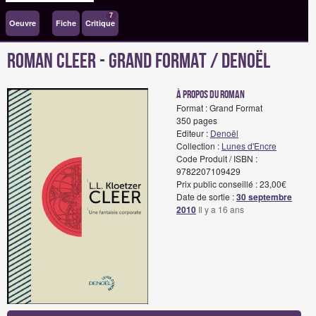
7
Oeuvre
Fiche
Critique
Roman CLEER - Grand Format / Denoël
à propos du roman
Format : Grand Format
350 pages
Editeur :
Denoël
Collection :
Lunes d'Encre
Code Produit / ISBN :
9782207109429
Prix public conseillé : 23,00€
Date de sortie :
30 septembre
2010
Il y a 16 ans