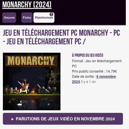
Monarchy [2024]
2
Oeuvre
Fiche
Plateformes
Jeu en téléchargement PC Monarchy - PC
- Jeu en téléchargement PC /
à propos du jeu vidéo
Format : Jeu en téléchargement
PC
Prix public conseillé : 14,79€
Date de sortie :
6 novembre
2024
Il y a 1 an
► PARUTIONS DE JEUX VIDÉO EN NOVEMBRE 2024