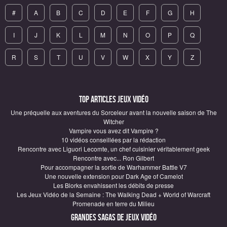
#
A
B
C
D
E
F
G
H
I
J
K
L
M
N
O
P
Q
R
S
T
U
V
W
X
Y
Z
Top articles Jeux vidéo
Une préquelle aux aventures du Sorceleur avant la nouvelle saison de The
Witcher
Vampire vous avez dit Vampire ?
10 vidéos conseillées par la rédaction
Rencontre avec Liguori Lecomte, un chef cuisinier véritablement geek
Rencontre avec... Ron Gilbert
Pour accompagner la sortie de Warhammer Battle V7
Une nouvelle extension pour Dark Age of Camelot
Les Blorks envahissent les débits de presse
Les Jeux Vidéo de la Semaine : The Walking Dead + World of Warcraft
Promenade en terre du Milieu
Grandes sagas de Jeux vidéo