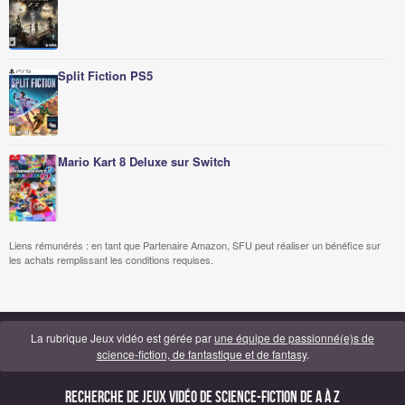
Split Fiction PS5
Mario Kart 8 Deluxe sur Switch
Liens rémunérés : en tant que Partenaire Amazon, SFU peut réaliser un bénéfice sur
les achats remplissant les conditions requises.
La rubrique Jeux vidéo est gérée par
une équipe de passionné(e)s de
science-fiction, de fantastique et de fantasy
.
Recherche de Jeux vidéo de science-fiction de A à Z