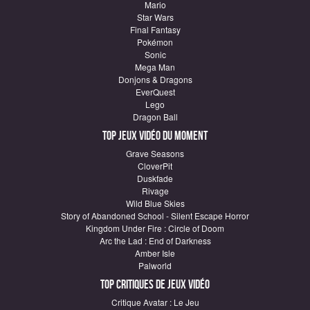
Mario
Star Wars
Final Fantasy
Pokémon
Sonic
Mega Man
Donjons & Dragons
EverQuest
Lego
Dragon Ball
Top Jeux vidéo du moment
Grave Seasons
CloverPit
Duskfade
Rivage
Wild Blue Skies
Story of Abandoned School - Silent Escape Horror
Kingdom Under Fire : Circle of Doom
Arc the Lad : End of Darkness
Amber Isle
Palworld
Top critiques de Jeux vidéo
Critique Avatar : Le Jeu