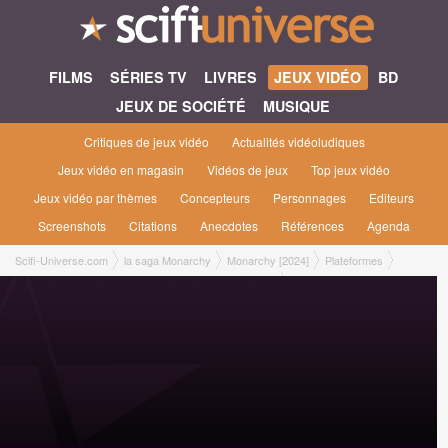
FILMS
SÉRIES TV
LIVRES
JEUX VIDÉO
BD
JEUX DE SOCIÉTÉ
MUSIQUE
Critiques de jeux vidéo
Actualités vidéoludiques
Jeux vidéo en magasin
Vidéos de jeux
Top jeux vidéo
Jeux vidéo par thèmes
Concepteurs
Personnages
Editeurs
Screenshots
Citations
Anecdotes
Références
Agenda
Scifi-Universe.com
la saga Monarchy
Monarchy [2024]
Plateformes
Jeu en téléchargement PC Jeu en téléchargement PC