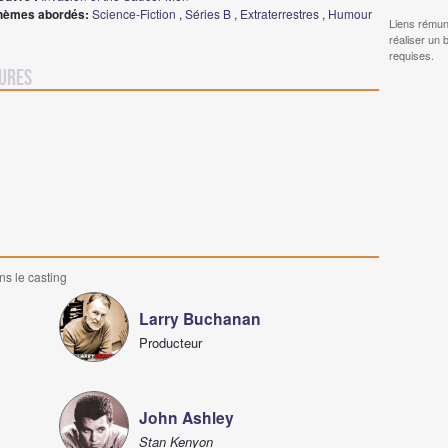
hèmes abordés:
Science-Fiction
,
Séries B
,
Extraterrestres
,
Humour
Liens rémun
réaliser un 
requises.
tures
ns le casting
Larry Buchanan
Producteur
John Ashley
Stan Kenyon