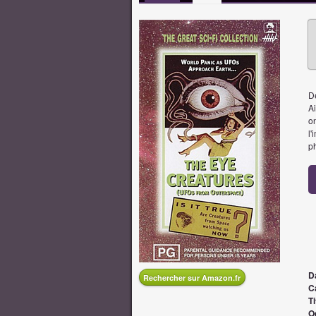
De
A
on
l'
ph
D
Rechercher sur Amazon.fr
Ca
Ti
O