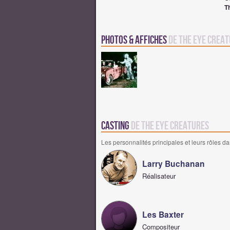
T
Photos & Affiches
de The Eye Crea
Casting
de The Eye Creatures
Les personnalités principales et leurs rôles da
Larry Buchanan
Réalisateur
Les Baxter
Compositeur