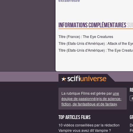
extraterrestre
Informations complémentaires
su
Titre (France) : The Eye Creatures
Titre (Etats-Unis d'Amérique) : Attack of the E
Titre (Etats-Unis d'Amérique) : The Eye Creatu
R
La rubrique Films est gérée par
une
équipe de passionné(e)s de science-
fiction, de fantastique et de fantasy
.
Top articles Films
G
10 vidéos conseillées par la rédaction
D
Vampire vous avez dit Vampire ?
F