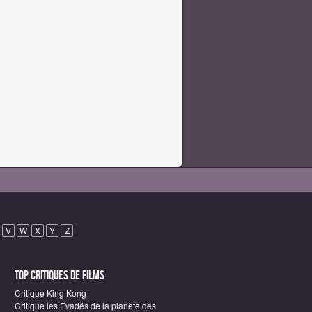
V
W
X
Y
Z
Top critiques de Films
Critique King Kong
Critique les Evadés de la planète des