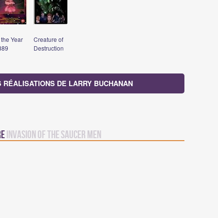
 the Year
Creature of
889
Destruction
S RÉALISATIONS DE LARRY BUCHANAN
re
Invasion of the Saucer Men