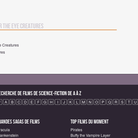
r The Eye Creatures
ye Creatures
res
echerche de Films de science-fiction de A à Z
#
A
B
C
D
E
F
G
H
I
J
K
L
M
N
O
P
Q
R
S
T
U
randes sagas de Films
Top Films du moment
racula
Pirates
rankenstein
Buffy the Vampire Layer