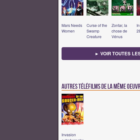
Mars Needs
Curse of the
Zontar, la
In
Women
Swamp
chose de
2
Creature
Vénus
► VOIR TOUTES LE
Autres téléfilms de la même oeuv
Invasion