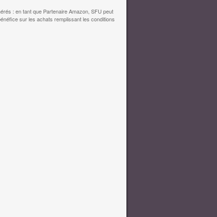
érés : en tant que Partenaire Amazon, SFU peut
bénéfice sur les achats remplissant les conditions