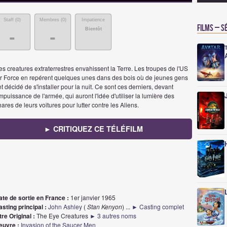
Staff (
0
)
Membres (
0
)
Impatience
Films – S
Bientôt
-
-
s creatures extraterrestres envahissent la Terre. Les troupes de l'US
ir Force en repérent quelques unes dans des bois où de jeunes gens
t décidé de s'installer pour la nuit. Ce sont ces derniers, devant
impuissance de l'armée, qui auront l'idée d'utiliser la lumière des
ares de leurs voitures pour lutter contre les Aliens.
► CRITIQUEZ CE TÉLÉFILM
ate de sortie en France :
1er janvier 1965
sting principal :
John Ashley
(
Stan Kenyon
)
...
► Casting complet
tre Original :
The Eye Creatures
► 3 autres noms
euvre :
Invasion of the Saucer Men