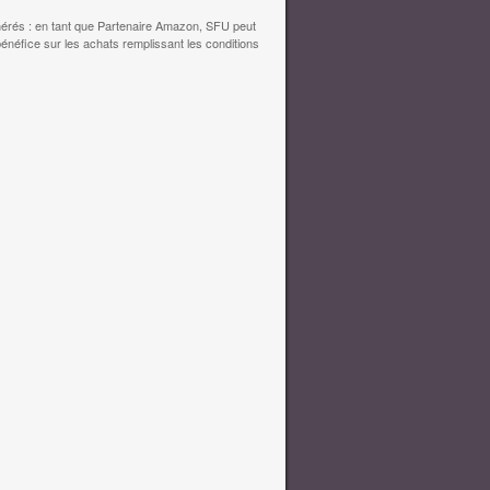
érés : en tant que Partenaire Amazon, SFU peut
bénéfice sur les achats remplissant les conditions