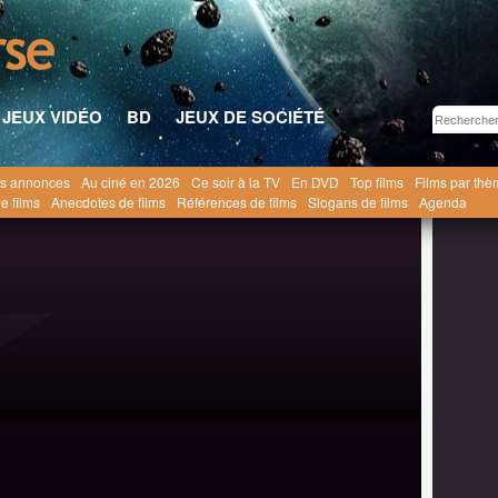
JEUX VIDÉO
BD
JEUX DE SOCIÉTÉ
s annonces
Au ciné en 2026
Ce soir à la TV
En DVD
Top films
Films par th
is qui dort [1923]
e films
Anecdotes de films
Références de films
Slogans de films
Agenda