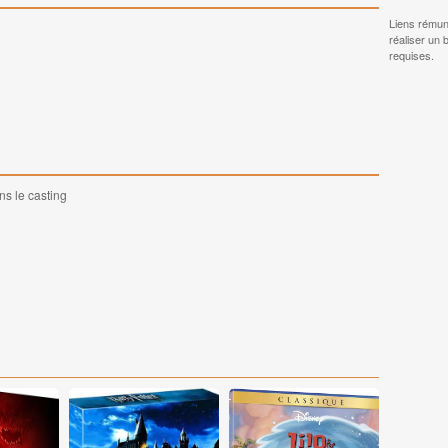
Liens rémun
réaliser un 
requises.
ns le casting