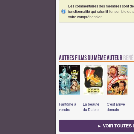
Les commentaires des membres sont désa
fonctionnalité qui ralentit l'ensemble du
votre compréhension.
Autres Films du même auteur
René
Fantôme à
La beauté
C'est arrivé
vendre
du Diable
demain
► VOIR TOUTES 