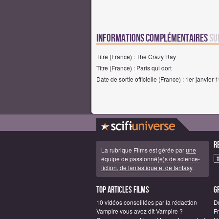
Informations complémentaires
su
Titre (France) : The Crazy Ray
Titre (France) : Paris qui dort
Date de sortie officielle (France) : 1er janvier 
R
La rubrique Films est gérée par
une
équipe de passionné(e)s de science-
fiction, de fantastique et de fantasy
.
Top articles Films
G
10 vidéos conseillées par la rédaction
D
Vampire vous avez dit Vampire ?
F