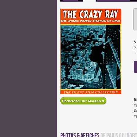
A 
c
la
D
Rechercher sur Amazon.fr
Ti
O
T
Photos & Affiches
de Paris qui dor