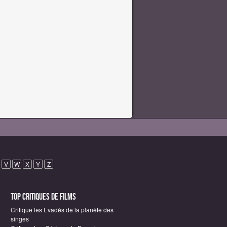
V
W
X
Y
Z
Top critiques de Films
Critique les Evadés de la planète des
singes