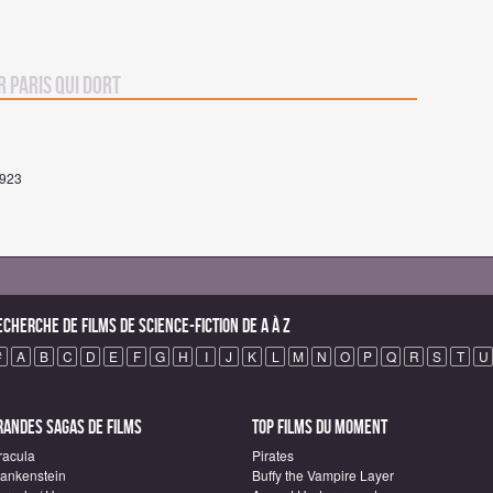
r Paris qui dort
1923
echerche de Films de science-fiction de A à Z
#
A
B
C
D
E
F
G
H
I
J
K
L
M
N
O
P
Q
R
S
T
U
randes sagas de Films
Top Films du moment
racula
Pirates
rankenstein
Buffy the Vampire Layer