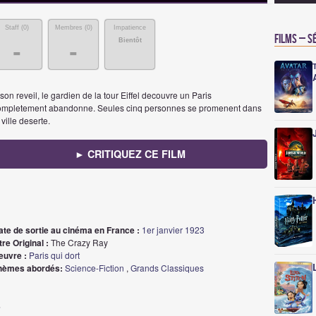
Staff (
0
)
Membres (
0
)
Impatience
Films – S
Bientôt
-
-
son reveil, le gardien de la tour Eiffel decouvre un Paris
ompletement abandonne. Seules cinq personnes se promenent dans
 ville deserte.
► CRITIQUEZ CE FILM
ate de sortie au cinéma en France :
1er janvier 1923
tre Original :
The Crazy Ray
euvre :
Paris qui dort
hèmes abordés:
Science-Fiction
,
Grands Classiques
t