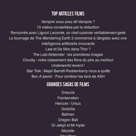
Top articles Films
Vampire vous avez dit Vampire ?
10 vidéos conseillées par la rédaction
Rencontre avec Liguori Lecomte, un chef cuisinier véritablement geek
Le tournage de The Wandering Earth 3 commence à Qingdao avec une
intelligence artificielle innovante
Law et De Niro dans Thor ?
The Last Airbender : les premières images
Chucky : notre classement des films du pire au meilleur
Underworld revient !
Star Trek : Majel Barrett-Roddenberry nous a quitté
Bon A savoir : Pour combler les fans de ASH
Grandes sagas de Films
Dracula
Frankenstein
Hercule / Ursus
Godzilla
Batman
Dragon Ball
Dr Jekyll et Mr Hyde
Maciste
Star Wars