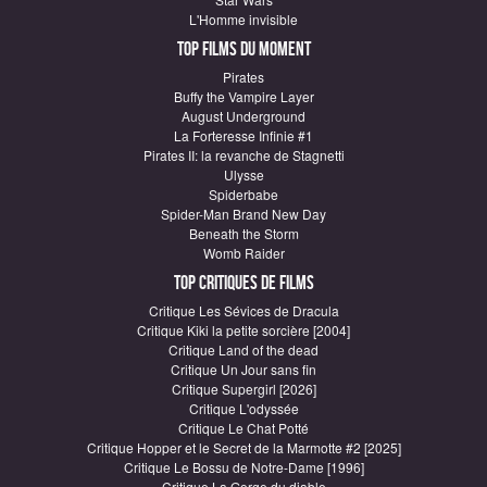
L'Homme invisible
Top Films du moment
Pirates
Buffy the Vampire Layer
August Underground
La Forteresse Infinie #1
Pirates II: la revanche de Stagnetti
Ulysse
Spiderbabe
Spider-Man Brand New Day
Beneath the Storm
Womb Raider
Top critiques de Films
Critique Les Sévices de Dracula
Critique Kiki la petite sorcière [2004]
Critique Land of the dead
Critique Un Jour sans fin
Critique Supergirl [2026]
Critique L'odyssée
Critique Le Chat Potté
Critique Hopper et le Secret de la Marmotte #2 [2025]
Critique Le Bossu de Notre-Dame [1996]
Critique La Gorge du diable