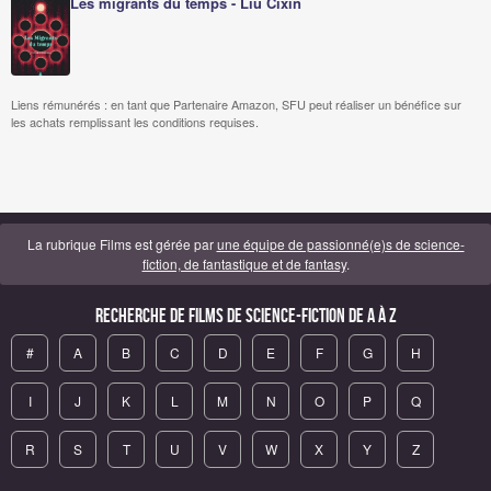
Les migrants du temps - Liu Cixin
Liens rémunérés : en tant que Partenaire Amazon, SFU peut réaliser un bénéfice sur
les achats remplissant les conditions requises.
La rubrique Films est gérée par
une équipe de passionné(e)s de science-
fiction, de fantastique et de fantasy
.
Recherche de Films de science-fiction de A à Z
#
A
B
C
D
E
F
G
H
I
J
K
L
M
N
O
P
Q
R
S
T
U
V
W
X
Y
Z