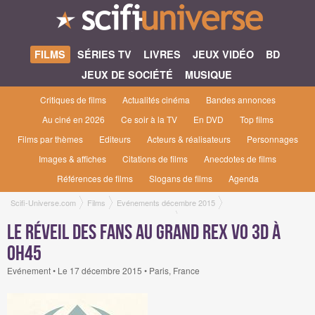
FILMS
SÉRIES TV
LIVRES
JEUX VIDÉO
BD
JEUX DE SOCIÉTÉ
MUSIQUE
Critiques de films
Actualités cinéma
Bandes annonces
Au ciné en 2026
Ce soir à la TV
En DVD
Top films
Films par thèmes
Editeurs
Acteurs & réalisateurs
Personnages
Images & affiches
Citations de films
Anecdotes de films
Références de films
Slogans de films
Agenda
Scifi-Universe.com
Films
Evénements décembre 2015
Le réveil des fans au Grand Rex VO 3D à 0h45
Le réveil des fans au Grand Rex VO 3D à
0h45
Evénement • Le 17 décembre 2015 • Paris, France