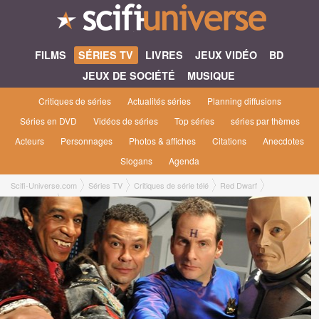
FILMS
SÉRIES TV
LIVRES
JEUX VIDÉO
BD
JEUX DE SOCIÉTÉ
MUSIQUE
Critiques de séries
Actualités séries
Planning diffusions
Séries en DVD
Vidéos de séries
Top séries
séries par thèmes
Acteurs
Personnages
Photos & affiches
Citations
Anecdotes
Slogans
Agenda
Scifi-Universe.com
Séries TV
Critiques de série télé
Red Dwarf
Guillaume X.