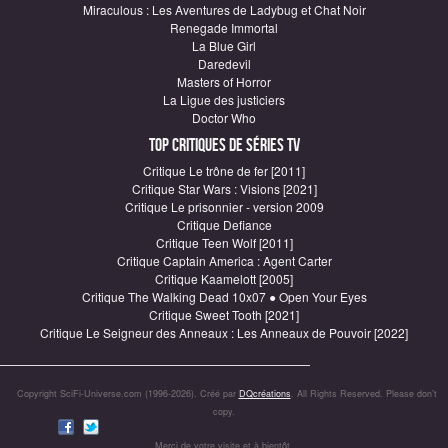
Miraculous : Les Aventures de Ladybug et Chat Noir
Renegade Immortal
La Blue Girl
Daredevil
Masters of Horror
La Ligue des justiciers
Doctor Who
Top critiques de Séries TV
Critique Le trône de fer [2011]
Critique Star Wars : Visions [2021]
Critique Le prisonnier - version 2009
Critique Defiance
Critique Teen Wolf [2011]
Critique Captain America : Agent Carter
Critique Kaamelott [2005]
Critique The Walking Dead 10x07 ● Open Your Eyes
Critique Sweet Tooth [2021]
Critique Le Seigneur des Anneaux : Les Anneaux de Pouvoir [2022]
Copyright SciFi-Universe.com (1996-2026). Créé par
DQcréations
. All Rights Reserved. Please don’t
copy.
Merci de votre visite et à bientôt.