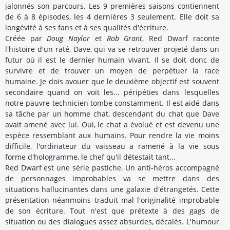
jalonnés son parcours. Les 9 premières saisons contiennent
de 6 à 8 épisodes, les 4 dernières 3 seulement. Elle doit sa
longévité à ses fans et à ses qualités d'écriture.
Créée par
Doug Naylor
et
Rob Grant
, Red Dwarf raconte
l'histoire d'un raté, Dave, qui va se retrouver projeté dans un
futur où il est le dernier humain vivant. Il se doit donc de
survivre et de trouver un moyen de perpétuer la race
humaine. Je dois avouer que le deuxième objectif est souvent
secondaire quand on voit les... péripéties dans lesquelles
notre pauvre technicien tombe constamment. Il est aidé dans
sa tâche par un homme chat, descendant du chat que Dave
avait amené avec lui. Oui, le chat a évolué et est devenu une
espèce ressemblant aux humains. Pour rendre la vie moins
difficile, l'ordinateur du vaisseau a ramené à la vie sous
forme d'hologramme, le chef qu'il détestait tant...
Red Dwarf est une série pastiche. Un anti-héros accompagné
de personnages improbables va se mettre dans des
situations hallucinantes dans une galaxie d'étrangetés. Cette
présentation néanmoins traduit mal l'originalité improbable
de son écriture. Tout n'est que prétexte à des gags de
situation ou des dialogues assez absurdes, décalés. L'humour