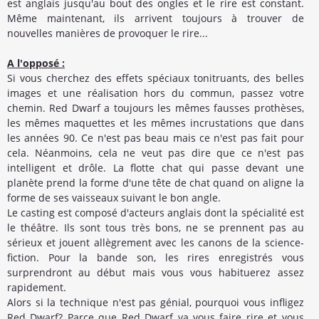
est anglais jusqu'au bout des ongles et le rire est constant.
Même maintenant, ils arrivent toujours à trouver de
nouvelles manières de provoquer le rire...
A l'opposé :
Si vous cherchez des effets spéciaux tonitruants, des belles
images et une réalisation hors du commun, passez votre
chemin. Red Dwarf a toujours les mêmes fausses prothèses,
les mêmes maquettes et les mêmes incrustations que dans
les années 90. Ce n'est pas beau mais ce n'est pas fait pour
cela. Néanmoins, cela ne veut pas dire que ce n'est pas
intelligent et drôle. La flotte chat qui passe devant une
planète prend la forme d'une tête de chat quand on aligne la
forme de ses vaisseaux suivant le bon angle.
Le casting est composé d'acteurs anglais dont la spécialité est
le théâtre. Ils sont tous très bons, ne se prennent pas au
sérieux et jouent allègrement avec les canons de la science-
fiction. Pour la bande son, les rires enregistrés vous
surprendront au début mais vous vous habituerez assez
rapidement.
Alors si la technique n'est pas génial, pourquoi vous infligez
Red Dwarf? Parce que Red Dwarf va vous faire rire et vous