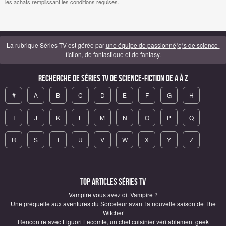
les achats remplissant les conditions requises.
La rubrique Séries TV est gérée par
une équipe de passionné(e)s de science-
fiction, de fantastique et de fantasy
.
Recherche de Séries TV de science-fiction de A à Z
#
A
B
C
D
E
F
G
H
I
J
K
L
M
N
O
P
Q
R
S
T
U
V
W
X
Y
Z
Top articles Séries TV
Vampire vous avez dit Vampire ?
Une préquelle aux aventures du Sorceleur avant la nouvelle saison de The
Witcher
Rencontre avec Liguori Lecomte, un chef cuisinier véritablement geek