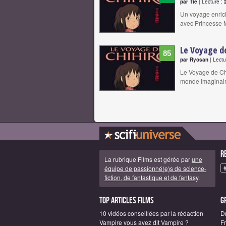
par Tie
| Lecture :
Un voyage enrich
avec Princesse M
Le Voyage de
85
par Ryosan
| Lectu
Le Voyage de Ch
monde imaginair
R
La rubrique Films est gérée par
une
équipe de passionné(e)s de science-
fiction, de fantastique et de fantasy
.
Top articles Films
G
10 vidéos conseillées par la rédaction
D
Vampire vous avez dit Vampire ?
F