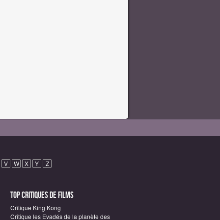
V
W
X
Y
Z
Top critiques de Films
Critique King Kong
Critique les Evadés de la planète des