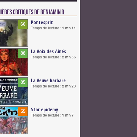
ières critiques de Benjamin R.
Pontesprit
60
Temps de lecture :
1 mn 11
La Voix des Aînés
88
Temps de lecture :
2 mn 56
La Veuve barbare
85
Temps de lecture :
2 mn 23
Star epidemy
55
Temps de lecture :
1 mn 7