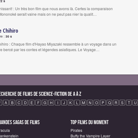
22 s
issant! : Un très bon film que nous avons là. Certes la comparaison
ononoké serait vaine mais on ne peut pas nier la qualit…
 Chihiro
re :
30 s
ihiro : Chaque film d'Hayao Miyazaki ressemble à un voyage dans un
e bercé par les contes et légendes asiatiques. Le Voyage…
echerche de Films de science-fiction de A à Z
#
A
B
C
D
E
F
G
H
I
J
K
L
M
N
O
P
Q
R
S
T
U
randes sagas de Films
Top Films du moment
racula
Pirates
rankenstein
Buffy the Vampire Layer