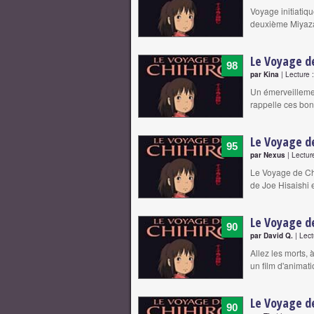
Voyage initiatiqu
deuxième Miyazak
Le Voyage de
98
par Kina
| Lecture 
Un émerveillemen
rappelle ces bon
Le Voyage de
95
par Nexus
| Lectur
Le Voyage de Chi
de Joe Hisaishi 
Le Voyage de
90
par David Q.
| Lect
Allez les morts, 
un film d'animat
Le Voyage de
90