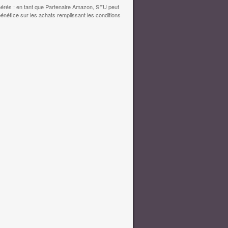
érés : en tant que Partenaire Amazon, SFU peut
bénéfice sur les achats remplissant les conditions