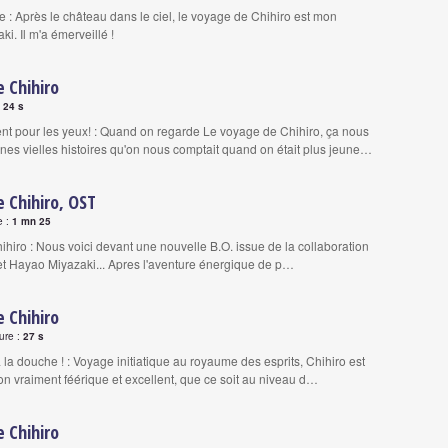
e : Après le château dans le ciel, le voyage de Chihiro est mon
i. Il m'a émerveillé !
 Chihiro
:
24 s
t pour les yeux! : Quand on regarde Le voyage de Chihiro, ça nous
nes vielles histoires qu'on nous comptait quand on était plus jeune…
 Chihiro, OST
e :
1 mn 25
hiro : Nous voici devant une nouvelle B.O. issue de la collaboration
et Hayao Miyazaki... Apres l'aventure énergique de p…
 Chihiro
ure :
27 s
à la douche ! : Voyage initiatique au royaume des esprits, Chihiro est
ion vraiment féérique et excellent, que ce soit au niveau d…
 Chihiro