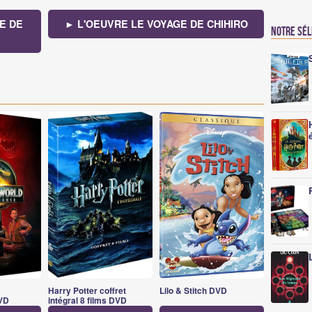
E DE
► L'OEUVRE LE VOYAGE DE CHIHIRO
Notre sé
Harry Potter coffret
Lilo & Stitch DVD
VD
intégral 8 films DVD