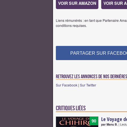
VOIR SUR AMAZON
VOIR SUR 
Liens rémunérés : en tant que Partenaire Amaz
conditions requises.
PARTAGER SUR FACEBO
Retrouvez les annonces de nos dernières 
Sur Facebook
|
Sur Twitter
Critiques liées
Le Voyage de
90
par Manu B.
| Lect