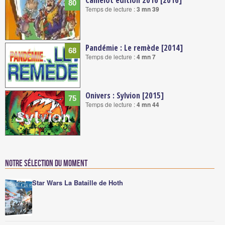
Camelot édition 2016 [2016]
80
Temps de lecture :
3 mn 39
Pandémie : Le remède [2014]
68
Temps de lecture :
4 mn 7
Onivers : Sylvion [2015]
75
Temps de lecture :
4 mn 44
Notre sélection du moment
Star Wars La Bataille de Hoth