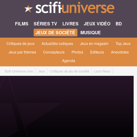
FILMS
SÉRIES TV
LIVRES
JEUX VIDÉO
BD
JEUX DE SOCIÉTÉ
MUSIQUE
Critiques de jeux
Actualités ludiques
Jeux en magasin
Top Jeux
Jeux par thèmes
Concepteurs
Photos
Editeurs
Anecdotes
Agenda
Scifi-Universe.com
Jeux
Critiques de jeu de société
Loch Ness
Amaury L.