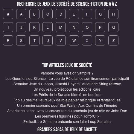
Recherche de Jeux de société de science-fiction de A à Z
#
A
B
C
D
E
F
G
H
I
J
K
L
M
N
O
P
Q
R
S
T
U
V
W
X
Y
Z
Top articles Jeux de société
Vampire vous avez dit Vampire ?
Les Guerriers du Silence - Le Jeu de Rôle lance son financement participatif
Semaine Jeux du Japon, Hisashi Hayami, auteur de String railway
Un nouveau projet pour les éditions Icare
Les Périls de la Surface bientôt en boutique
Top 13 des meilleurs jeux de rôle papier historique et fantastiques
Un premier scénario pour Star Wars - Aux Confins de l'Empire
Americana : découvrez la couverture du prochain jeu de rôle de John Doe
Les premières figurines pour HorrorClix
Exclusif: Le Grimoire présente son futur Loup Solitaire
Grandes sagas de Jeux de société