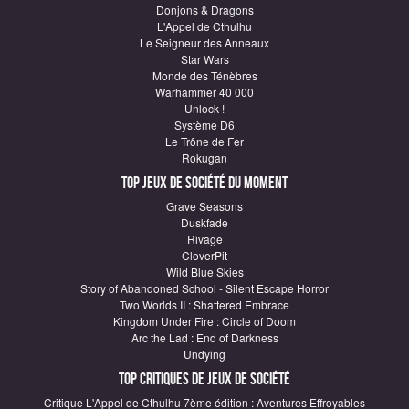
Donjons & Dragons
L'Appel de Cthulhu
Le Seigneur des Anneaux
Star Wars
Monde des Ténèbres
Warhammer 40 000
Unlock !
Système D6
Le Trône de Fer
Rokugan
Top Jeux de société du moment
Grave Seasons
Duskfade
Rivage
CloverPit
Wild Blue Skies
Story of Abandoned School - Silent Escape Horror
Two Worlds II : Shattered Embrace
Kingdom Under Fire : Circle of Doom
Arc the Lad : End of Darkness
Undying
Top critiques de Jeux de société
Critique L'Appel de Cthulhu 7ème édition : Aventures Effroyables