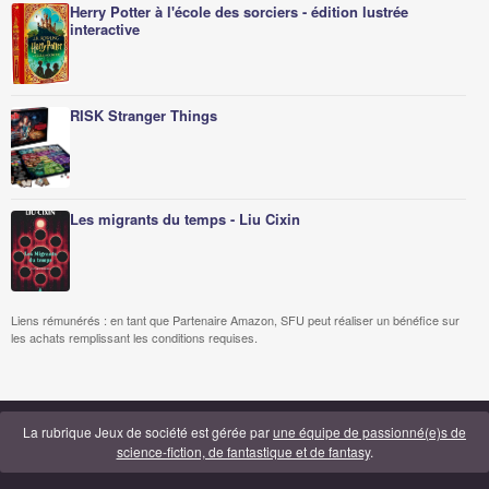
Herry Potter à l'école des sorciers - édition lustrée
interactive
RISK Stranger Things
Les migrants du temps - Liu Cixin
Liens rémunérés : en tant que Partenaire Amazon, SFU peut réaliser un bénéfice sur
les achats remplissant les conditions requises.
La rubrique Jeux de société est gérée par
une équipe de passionné(e)s de
science-fiction, de fantastique et de fantasy
.