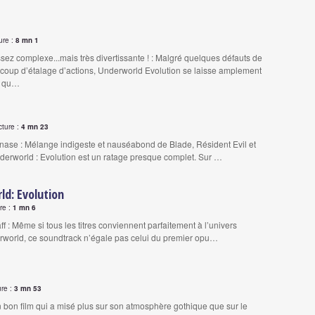
ure :
8 mn 1
sez complexe...mais très divertissante ! : Malgré quelques défauts de
coup d’étalage d’actions, Underworld Evolution se laisse amplement
t qu…
cture :
4 mn 23
ase : Mélange indigeste et nauséabond de Blade, Résident Evil et
erworld : Evolution est un ratage presque complet. Sur …
d: Evolution
re :
1 mn 6
aff : Même si tous les titres conviennent parfaitement à l’univers
rworld, ce soundtrack n’égale pas celui du premier opu…
ure :
3 mn 53
n bon film qui a misé plus sur son atmosphère gothique que sur le