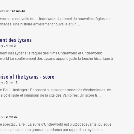
Lecture :
20 mn 46
 Avec cette nouvelle ère, Underworld 4 promet de nouvelles règles, de
nages, une histoire entièrement nouvelle et un…
ent des Lycans
ure :
4 mn 3
ment des Lycans : Prequel des films Underworld et Underworld:
world Le soulèvement des Lycans apporte juste la touche historique à
rise of the Lycans - score
ure :
2 mn 16
de Paul Haslinger : Reposant plus sur des sonorités électroniques, ce
 le côté isolé et inhumain de la cité des Vampires. Un score tr…
ure :
2 mn 32
le spectaculaire : La suite d'Underworld est plutôt décevante, puisque
ion ont pris une trop grosse importance par rapport au mythe d…