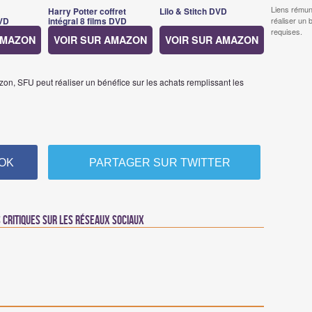
Liens rémun
Harry Potter coffret
Lilo & Stitch DVD
VD
intégral 8 films DVD
réaliser un 
requises.
AMAZON
VOIR SUR AMAZON
VOIR SUR AMAZON
on, SFU peut réaliser un bénéfice sur les achats remplissant les
OK
PARTAGER SUR TWITTER
critiques sur les réseaux sociaux