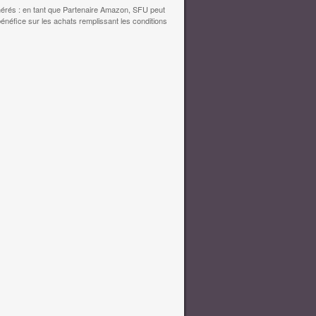
érés : en tant que Partenaire Amazon, SFU peut
bénéfice sur les achats remplissant les conditions