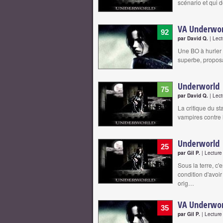
scénario et qui
VA Underwor
92
par David Q.
| Lect
Une BO à hurler 
superbe, proposa
Underworld
75
par David Q.
| Lect
La critique du st
vampires contre 
Underworld
25
par Gil P.
| Lecture
Sous la terre, c'
condition d'avoi
orig…
VA Underwor
35
par Gil P.
| Lecture