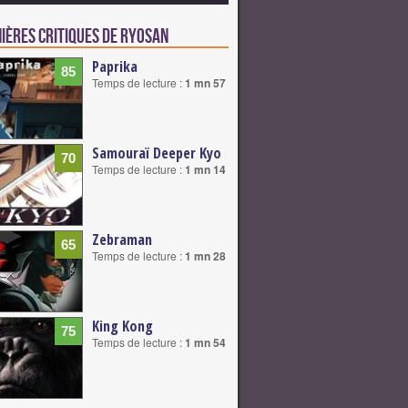
nières critiques de Ryosan
Paprika
85
Temps de lecture :
1 mn 57
Samouraï Deeper Kyo
70
Temps de lecture :
1 mn 14
Zebraman
65
Temps de lecture :
1 mn 28
King Kong
75
Temps de lecture :
1 mn 54