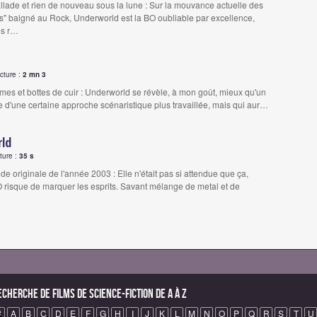
allade et rien de nouveau sous la lune : Sur la mouvance actuelle des
cs" baigné au Rock, Underworld est la BO oubliable par excellence,
es r…
cture :
2 mn 3
es et bottes de cuir : Underworld se révèle, à mon goût, mieux qu'un
 d'une certaine approche scénaristique plus travaillée, mais qui aur…
ld
ture :
35 s
e originale de l'année 2003 : Elle n'était pas si attendue que ça,
O risque de marquer les esprits. Savant mélange de metal et de
echerche de Films de science-fiction de A à Z
#
A
B
C
D
E
F
G
H
I
J
K
L
M
N
O
P
Q
R
S
T
U