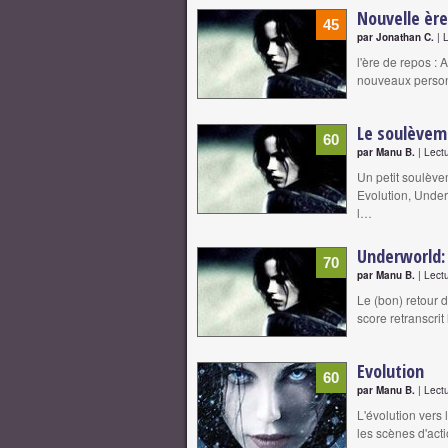
Nouvelle ère
45
par Jonathan C.
| 
l'ère de repos :
nouveaux person
Le soulèvem
60
par Manu B.
| Lect
Un petit soulève
Evolution, Under
l…
Underworld: 
70
par Manu B.
| Lect
Le (bon) retour 
score retranscrit
Evolution
60
par Manu B.
| Lect
L'évolution vers 
les scènes d'act