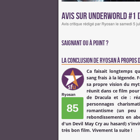
Avis sur Underworld #1 
Avis critique rédigé par Ryosan le samedi 5 j
Saignant ou à point ?
La conclusion de
Ryosan
à propos d
Ca faisait longtemps qu
sang frais à la légende
sa propre vision du myt
réunit dans ce film pour
Ryosan
de Dracula et cie : réa
personnages charismat
85
romantisme (un peu dé
rebondissements en abon
d'un Devil May Cry au hasard) s'invit
très bon film. Vivement la suite !