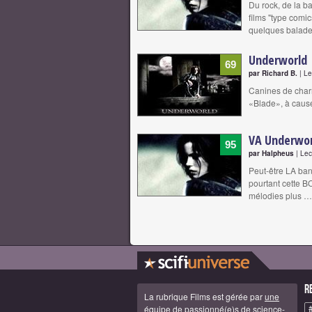
Du rock, de la b
films "type comi
quelques balad
Underworld
69
par Richard B.
| Le
Canines de charm
«Blade», à cause
VA Underwor
95
par Halpheus
| Lec
Peut-être LA band
pourtant cette B
mélodies plus …
R
La rubrique Films est gérée par
une
équipe de passionné(e)s de science-