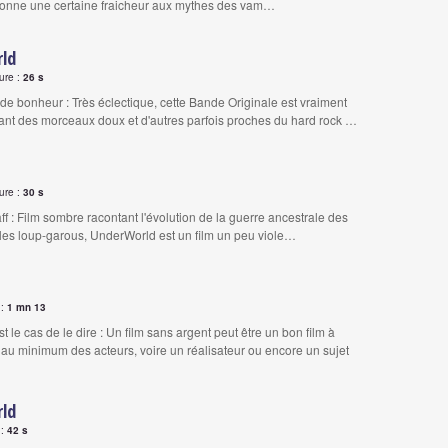
 donne une certaine fraicheur aux mythes des vam…
ld
ure :
26 s
de bonheur : Très éclectique, cette Bande Originale est vraiment
nt des morceaux doux et d'autres parfois proches du hard rock …
ure :
30 s
aff : Film sombre racontant l'évolution de la guerre ancestrale des
les loup-garous, UnderWorld est un film un peu viole…
 :
1 mn 13
est le cas de le dire : Un film sans argent peut être un bon film à
r au minimum des acteurs, voire un réalisateur ou encore un sujet
ld
 :
42 s