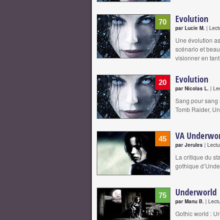
Evolution
70
par Lucie M.
| Lect
Une évolution as
scénario et beau
visionner en tan
Evolution
20
par Nicolas L.
| Le
Sang pour sang n
Tomb Raider, Und
VA Underworl
45
par Jerules
| Lectu
La critique du st
gothique d’Unde
Underworld
75
par Manu B.
| Lect
Gothic world : U