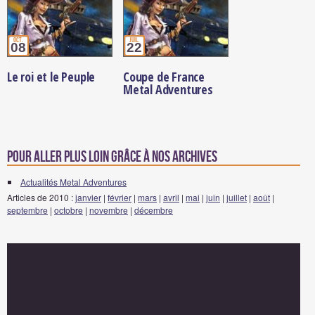
oct.
juil.
08
22
Le roi et le Peuple
Coupe de France
Metal Adventures
Pour aller plus loin grâce à nos archives
Actualités Metal Adventures
Articles de 2010 :
janvier
|
février
|
mars
|
avril
|
mai
|
juin
|
juillet
|
août
|
septembre
|
octobre
|
novembre
|
décembre