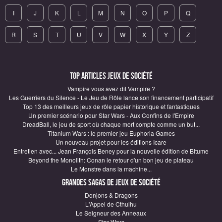
I
J
K
L
M
N
O
P
Q
R
S
T
U
V
W
X
Y
Z
Top articles Jeux de société
Vampire vous avez dit Vampire ?
Les Guerriers du Silence - Le Jeu de Rôle lance son financement participatif
Top 13 des meilleurs jeux de rôle papier historique et fantastiques
Un premier scénario pour Star Wars - Aux Confins de l'Empire
DreadBall, le jeu de sport où chaque mort compte comme un but...
Titanium Wars : le premier jeu Euphoria Games
Un nouveau projet pour les éditions Icare
Entretien avec... Jean François Beney pour la nouvelle édition de Bitume
Beyond the Monolith: Conan le retour d'un bon jeu de plateau
Le Monstre dans la machine...
Grandes sagas de Jeux de société
Donjons & Dragons
L'Appel de Cthulhu
Le Seigneur des Anneaux
Star Wars