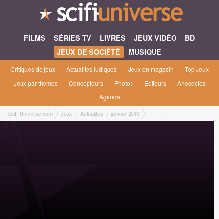
FILMS
SÉRIES TV
LIVRES
JEUX VIDÉO
BD
JEUX DE SOCIÉTÉ
MUSIQUE
Critiques de jeux
Actualités ludiques
Jeux en magasin
Top Jeux
Jeux par thèmes
Concepteurs
Photos
Editeurs
Anecdotes
Agenda
Scifi-Universe.com
Jeux
Actualités
janvier 2010
Le Matagot continue de développer sa gamme Metal Adventures