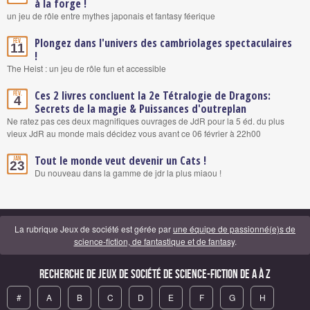
à la forge !
un jeu de rôle entre mythes japonais et fantasy féerique
Plongez dans l'univers des cambriolages spectaculaires
Fév.
11
!
The Heist : un jeu de rôle fun et accessible
Ces 2 livres concluent la 2e Tétralogie de Dragons:
Fév.
4
Secrets de la magie & Puissances d'outreplan
Ne ratez pas ces deux magnifiques ouvrages de JdR pour la 5 éd. du plus
vieux JdR au monde mais décidez vous avant ce 06 février à 22h00
Tout le monde veut devenir un Cats !
Jan.
23
Du nouveau dans la gamme de jdr la plus miaou !
La rubrique Jeux de société est gérée par
une équipe de passionné(e)s de
science-fiction, de fantastique et de fantasy
.
Recherche de Jeux de société de science-fiction de A à Z
#
A
B
C
D
E
F
G
H