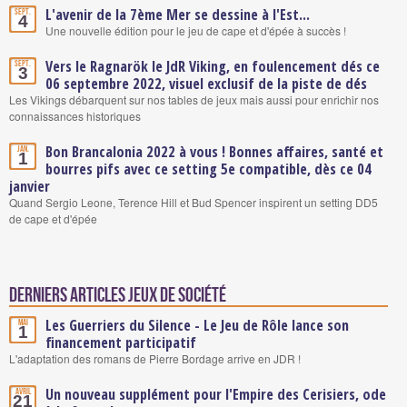
L'avenir de la 7ème Mer se dessine à l'Est...
Sept.
4
Une nouvelle édition pour le jeu de cape et d'épée à succès !
Vers le Ragnarök le JdR Viking, en foulencement dés ce
Sept.
3
06 septembre 2022, visuel exclusif de la piste de dés
Les Vikings débarquent sur nos tables de jeux mais aussi pour enrichir nos
connaissances historiques
Bon Brancalonia 2022 à vous ! Bonnes affaires, santé et
Jan.
1
bourres pifs avec ce setting 5e compatible, dès ce 04
janvier
Quand Sergio Leone, Terence Hill et Bud Spencer inspirent un setting DD5
de cape et d'épée
Derniers articles Jeux de société
Les Guerriers du Silence - Le Jeu de Rôle lance son
Mai
1
financement participatif
L'adaptation des romans de Pierre Bordage arrive en JDR !
Un nouveau supplément pour l'Empire des Cerisiers, ode
Avril
21