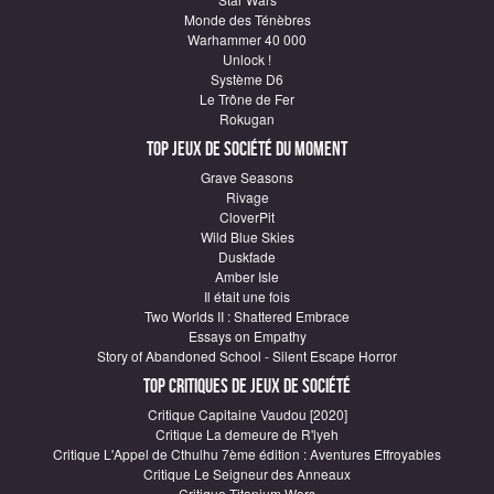
Monde des Ténèbres
Warhammer 40 000
Unlock !
Système D6
Le Trône de Fer
Rokugan
Top Jeux de société du moment
Grave Seasons
Rivage
CloverPit
Wild Blue Skies
Duskfade
Amber Isle
Il était une fois
Two Worlds II : Shattered Embrace
Essays on Empathy
Story of Abandoned School - Silent Escape Horror
Top critiques de Jeux de société
Critique Capitaine Vaudou [2020]
Critique La demeure de R'lyeh
Critique L'Appel de Cthulhu 7ème édition : Aventures Effroyables
Critique Le Seigneur des Anneaux
Critique Titanium Wars