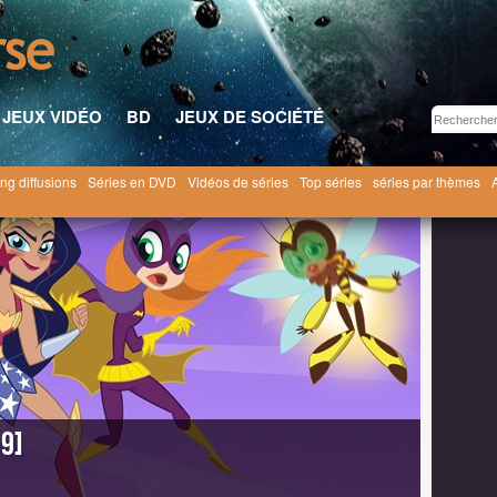
JEUX VIDÉO
BD
JEUX DE SOCIÉTÉ
ng diffusions
Séries en DVD
Vidéos de séries
Top séries
séries par thèmes
per Hero Girls [2019]
19]