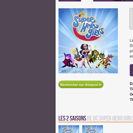
L
D
pl
é
D
Rechercher sur Amazon.fr
Ti
O
T
Les 2 saisons
de DC Super Hero Girl