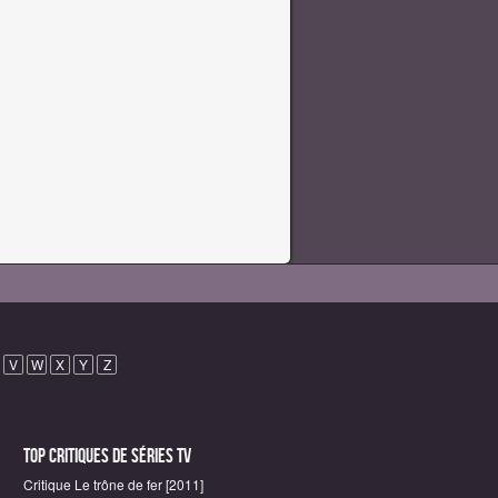
V
W
X
Y
Z
Top critiques de Séries TV
Critique Le trône de fer [2011]