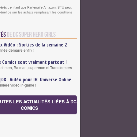
érés : en tant que Partenaire Amazon, SFU peut
bénéfice sur les achats remplissant les conditions
tés
de DC Super Hero Girls
ux Vidéo : Sorties de la semaine 2
nnée démarre enfin !
s Comics sont vraiment partout !
chmen, Batman, superman et Transformers
|08 : Vidéo pour DC Universe Online
mière vidéo in-game !
OUTES LES ACTUALITÉS LIÉES À DC
COMICS