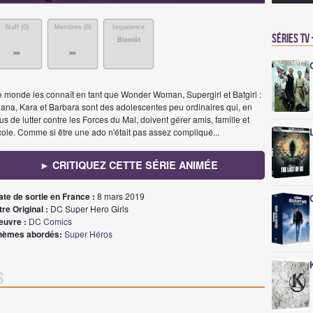
Staff (
0
)
Membres (
0
)
Impatience
Séries TV
Bientôt
-
-
e monde les connaît en tant que Wonder Woman, Supergirl et Batgirl :
iana, Kara et Barbara sont des adolescentes peu ordinaires qui, en
us de lutter contre les Forces du Mal, doivent gérer amis, famille et
cole. Comme si être une ado n'était pas assez compliqué...
► CRITIQUEZ CETTE SÉRIE ANIMÉE
ate de sortie en France :
8 mars 2019
tre Original :
DC Super Hero Girls
euvre :
DC Comics
hèmes abordés:
Super Héros
s