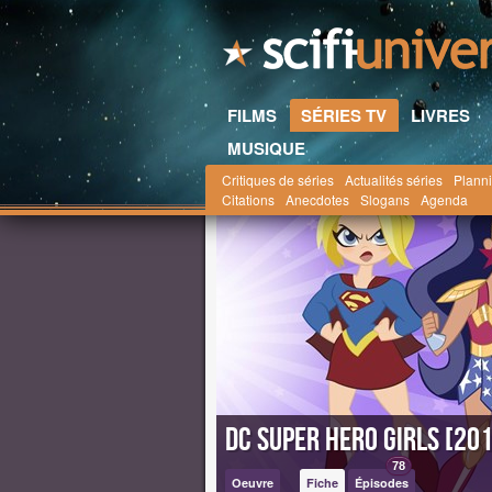
FILMS
SÉRIES TV
LIVRES
MUSIQUE
Critiques de séries
Actualités séries
Planni
Scifi-Universe.com
la saga DC Comics
DC Su
Citations
Anecdotes
Slogans
Agenda
DC Super Hero Girls [20
78
Oeuvre
Fiche
Épisodes