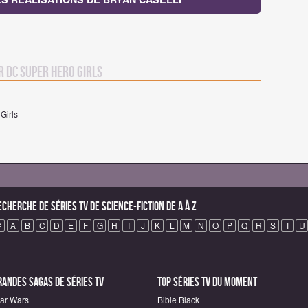
r DC Super Hero Girls
Girls
echerche de Séries TV de science-fiction de A à Z
#
A
B
C
D
E
F
G
H
I
J
K
L
M
N
O
P
Q
R
S
T
U
randes sagas de Séries TV
Top Séries TV du moment
tar Wars
Bible Black