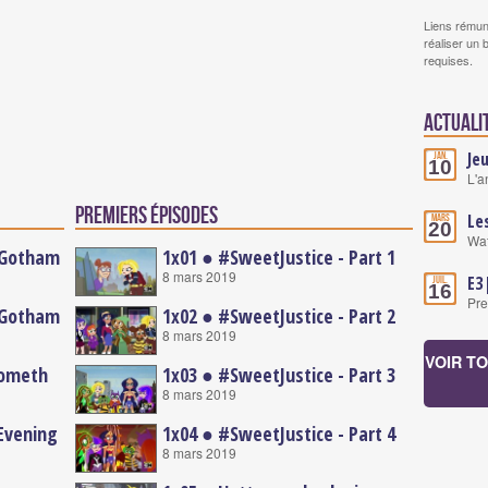
Liens rémun
réaliser un 
requises.
Actuali
Je
Jan.
10
L'a
Premiers épisodes
Le
Mars
20
Wat
nGotham
1x01 ● #SweetJustice - Part 1
8 mars 2019
E3
Juil.
16
Pre
nGotham
1x02 ● #SweetJustice - Part 2
8 mars 2019
VOIR T
ometh
1x03 ● #SweetJustice - Part 3
8 mars 2019
Evening
1x04 ● #SweetJustice - Part 4
8 mars 2019