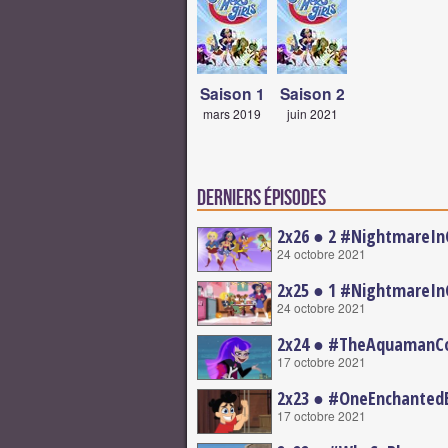
Saison 1
Saison 2
mars 2019
juin 2021
Derniers épisodes
2x26 ● 2 #NightmareI
24 octobre 2021
2x25 ● 1 #NightmareI
24 octobre 2021
2x24 ● #TheAquamanC
17 octobre 2021
2x23 ● #OneEnchanted
17 octobre 2021