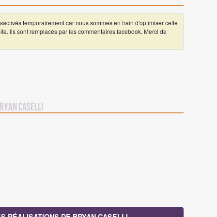
ctivés temporairement car nous sommes en train d'optimiser cette
 site. Ils sont remplacés par les commentaires facebook. Merci de
ryan Caselli
ES RÉALISATIONS DE BRYAN CASELLI