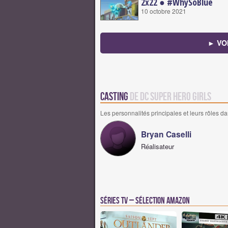
2x22 ● #WhySoBlue
10 octobre 2021
► VO
Casting
de DC Super Hero Girls
Les personnalités principales et leurs rôles da
Bryan Caselli
Réalisateur
Séries TV – Sélection Amazon