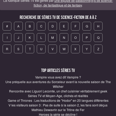
La rubrique Séries TV est gérée par
une équipe de passionné(e)s de science-
fiction, de fantastique et de fantasy
.
Recherche de Séries TV de science-fiction de A à Z
#
A
B
C
D
E
F
G
H
I
J
K
L
M
N
O
P
Q
R
S
T
U
V
W
X
Y
Z
Top articles Séries TV
Vampire vous avez dit Vampire ?
Une préquelle aux aventures du Sorceleur avant la nouvelle saison de The
Witcher
Rencontre avec Liguori Lecomte, un chef cuisinier véritablement geek
Séries TV et Moyen-Age, clichés et réalités
Game of Thrones : Les traductions de "Hodor" en 20 langues différentes
V les visiteurs saison 3 : Pas de suite à la saison 2, les fans sont déçus
Mathieu Dewavrin sur le Trône de Fer
Heroes la série se décline !