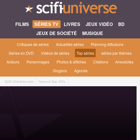
FILMS
SÉRIES TV
LIVRES
JEUX VIDÉO
BD
JEUX DE SOCIÉTÉ
MUSIQUE
Critiques de séries
Actualités séries
Planning diffusions
Séries en DVD
Vidéos de séries
Top séries
séries par thèmes
Acteurs
Personnages
Photos & affiches
Citations
Anecdotes
Slogans
Agenda
Scifi-Universe.com
l'oeuvre Sac d'Os
La Maison sur le Lac / Sac d'os [2015]