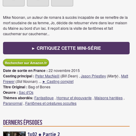
Mike Noonan, un auteur de romans à succès incapable de se remettre de la
mort soudaine de sa femme, Jo, décide de retourner vivre dans leur maison
du Maine au bord d'un lac. Il reçoit alors la visite de fantômes et fait
cauchemar sur cauchemar...
► CRITIQUEZ CETTE MINI-SÉRIE
Rechercher sur Amazon.fr
Date de sortie en France :
22 novembre 2015
Casting principal :
Peter MacNeill
(
Bill Dean
) ,
Jason Priestley
(
Marty
) ,
Matt
Frewer
(
Sid Noonan
)
...
► Casting complet
Titre Original :
Bag of Bones
Oeuvre :
Sac d'Os
Thèmes abordés:
Fantastique
,
Horreur et épouvante
,
Maisons hantées
,
Paranormal
,
Fantômes et créatures occultes
Derniers épisodes
1x02 ● Partie 2