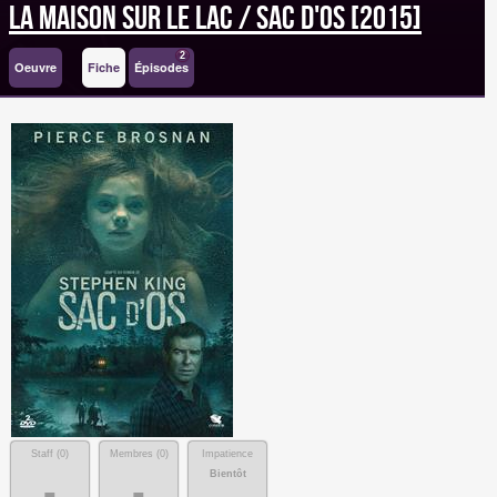
La Maison sur le Lac / Sac d'os [2015]
2
Oeuvre
Fiche
Épisodes
Staff (
0
)
Membres (
0
)
Impatience
Bientôt
-
-