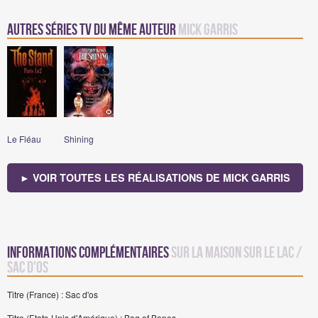
Autres Séries TV du même auteur
Mick Garris
Le Fléau
Shining
► VOIR TOUTES LES RÉALISATIONS DE MICK GARRIS
Informations complémentaires
sur La Maison sur le Lac /
Sac d'os
Titre (France) : Sac d'os
Titre (Etats-Unis d'Amérique) : Bag of Bones