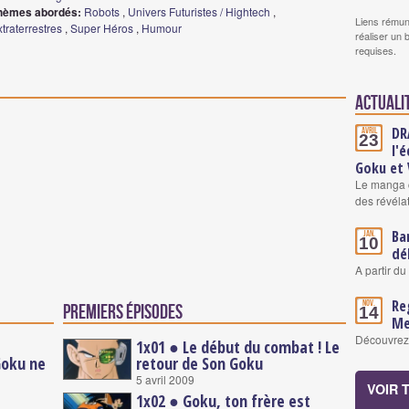
hèmes abordés:
Robots
,
Univers Futuristes / Hightech
,
Liens rémun
traterrestres
,
Super Héros
,
Humour
réaliser un 
requises.
Actuali
DR
Avril
23
l'
Goku et
Le manga c
des révéla
Ba
Jan.
10
dé
A partir du
Re
Nov.
Premiers épisodes
14
Me
Découvrez l
1x01 ● Le début du combat ! Le
Goku ne
retour de Son Goku
5 avril 2009
VOIR 
1x02 ● Goku, ton frère est