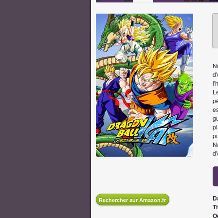
N
d
l
L
pè
es
gu
pl
pu
N
d
D
Rechercher sur Amazon.fr
Ti
O