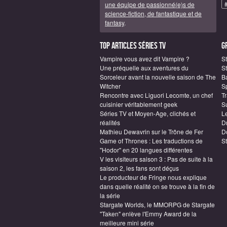
une équipe de passionné(e)s de
science-fiction, de fantastique et de
fantasy
.
Top articles Séries TV
G
Vampire vous avez dit Vampire ?
S
Une préquelle aux aventures du
St
Sorceleur avant la nouvelle saison de The
B
Witcher
S
Rencontre avec Liguori Lecomte, un chef
T
cuisinier véritablement geek
S
Séries TV et Moyen-Age, clichés et
L
réalités
D
Mathieu Dewavrin sur le Trône de Fer
D
Game of Thrones : Les traductions de
S
"Hodor" en 20 langues différentes
V les visiteurs saison 3 : Pas de suite à la
saison 2, les fans sont déçus
Le producteur de Fringe nous explique
dans quelle réalité on se trouve à la fin de
la série
Stargate Worlds, le MMORPG de Stargate
"Taken" enlève l'Emmy Award de la
meilleure mini série