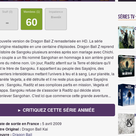
Staff (
0
)
Membres (
1
)
Impatience
Séries TV
Bientôt
-
60
ouvelle version de Dragon Ball Z remasterisée en HD. La série
'origine réadaptée en une centaine d'épisodes. Dragon Ball Z reprend
'histoire de Sangoku plusieurs années après son mariage avec Chichi.
e couple a un fils nommé Sangohan en hommage à son arrière grand
re du même nom. Un jour, Raditz atterrit sur la Terre et déclare qu'il
t le frère de Sangoku. Il appartient au peuple des Sayajins, des
erriers intersidéraux mettant l'univers à feu et à sang. Leur planète, la
anète Vegeta, a été détruite et il ne reste plus que quatre Sayajins
rs : Sangoku, Raditz et ses complices partis en mission, Vegeta et
appa. Sangoku refuse de s'associer à Raditz qui décide alors
'enlever Sangohan. C'est ici que commence cette grande aventure...
► CRITIQUEZ CETTE SÉRIE ANIMÉE
ate de sortie en France :
5 avril 2009
tre Original :
Dragon Ball Kai
euvre :
Dragon Ball