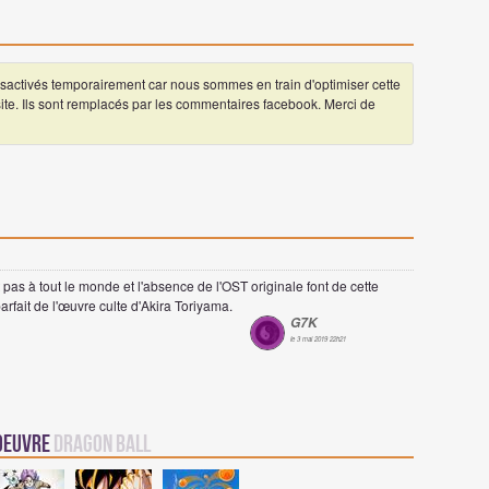
ctivés temporairement car nous sommes en train d'optimiser cette
 site. Ils sont remplacés par les commentaires facebook. Merci de
as à tout le monde et l'absence de l'OST originale font de cette
arfait de l'œuvre culte d'Akira Toriyama.
G7K
le 3 mai 2019 22h21
 oeuvre
Dragon Ball