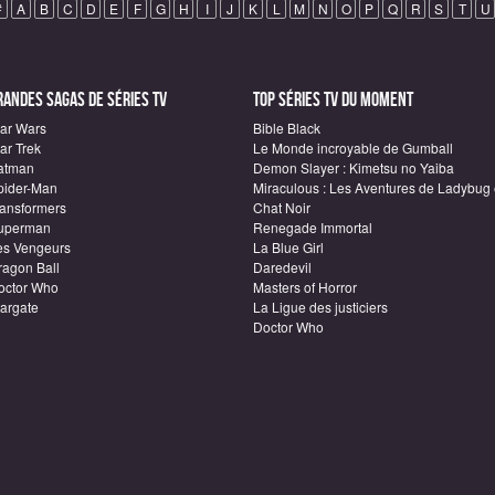
#
A
B
C
D
E
F
G
H
I
J
K
L
M
N
O
P
Q
R
S
T
U
randes sagas de Séries TV
Top Séries TV du moment
tar Wars
Bible Black
ar Trek
Le Monde incroyable de Gumball
atman
Demon Slayer : Kimetsu no Yaiba
pider-Man
Miraculous : Les Aventures de Ladybug 
ransformers
Chat Noir
uperman
Renegade Immortal
es Vengeurs
La Blue Girl
ragon Ball
Daredevil
octor Who
Masters of Horror
targate
La Ligue des justiciers
Doctor Who