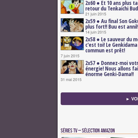
2x60 ● Et 10 ans plus t
retour du Tenkaichi Bud
21 juin 2015
2x59 ● Au final Son Gok
plus fort!! Buu est annih
14 juin 2015
2x58 ● Le sauveur du 
c'est toi! Le Genkidama
commun est prêt!
7 juin 2015
2x57 ● Donnez-moi vot
énergie! Nous allons fa
énorme Genki-Dama!!
31 mai 2015
► VO
Séries TV – Sélection Amazon