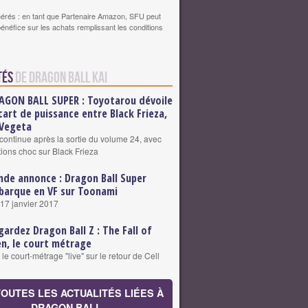
érés : en tant que Partenaire Amazon, SFU peut
bénéfice sur les achats remplissant les conditions
tés
de Dragon Ball Kai
AGON BALL SUPER : Toyotarou dévoile
écart de puissance entre Black Frieza,
 Vegeta
ontinue après la sortie du volume 24, avec
tions choc sur Black Frieza
nde annonce : Dragon Ball Super
barque en VF sur Toonami
 17 janvier 2017
gardez Dragon Ball Z : The Fall of
n, le court métrage
e court-métrage "live" sur le retour de Cell
TOUTES LES ACTUALITÉS LIÉES À
DRAGON BALL