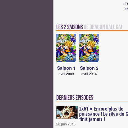
T
Ex
Les 2 saisons
de Dragon Ball Kai
Saison 1
Saison 2
avril 2009
avril 2014
Derniers épisodes
2x61 ● Encore plus de
puissance ! Le rêve de 
finit jamais !
28 juin 2015