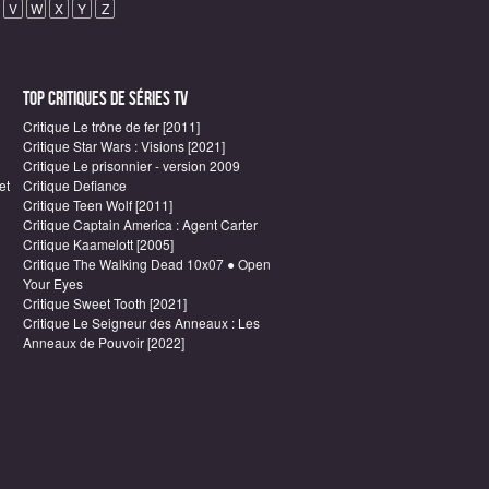
V
W
X
Y
Z
Top critiques de Séries TV
Critique Le trône de fer [2011]
Critique Star Wars : Visions [2021]
Critique Le prisonnier - version 2009
et
Critique Defiance
Critique Teen Wolf [2011]
Critique Captain America : Agent Carter
Critique Kaamelott [2005]
Critique The Walking Dead 10x07 ● Open
Your Eyes
Critique Sweet Tooth [2021]
Critique Le Seigneur des Anneaux : Les
Anneaux de Pouvoir [2022]