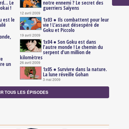
ard… Le
notre ennemi ? Le secret des
okai !
guerriers Saïyens
12 avril 2009
u est le
1x03 ● Ils combattent pour leur
ilé
vie ! L'assaut désespéré de
Goku et Piccolo
19 avril 2009
monde,
1x04 ● Son Goku est dans
l’autre monde ! Le chemin du
serpent d’un million de
kilomètres
re
26 avril 2009
ire un
1x05 ● Survivre dans la nature.
La lune réveille Gohan
3 mai 2009
IR TOUS LES ÉPISODES