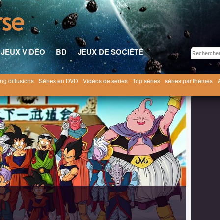
JEUX VIDÉO
BD
JEUX DE SOCIÉTÉ
ng diffusions
Séries en DVD
Vidéos de séries
Top séries
séries par thèmes
es animées
Dragon Ball Kai [2009]