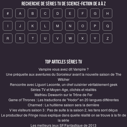
Recherche de Séries TV de science-fiction de A à Z
#
A
B
C
D
E
F
G
H
I
J
K
L
M
N
O
P
Q
R
S
T
U
V
W
X
Y
Z
Top articles Séries TV
Vampire vous avez dit Vampire ?
Une préquelle aux aventures du Sorceleur avant la nouvelle saison de The
Witcher
Rencontre avec Liguori Lecomte, un chef cuisinier véritablement geek
Séries TV et Moyen-Age, clichés et réalités
Mathieu Dewavrin sur le Trône de Fer
Game of Thrones : Les traductions de "Hodor" en 20 langues différentes
Charmed : La huitième saison sera la dernière
V les visiteurs saison 3 : Pas de suite à la saison 2, les fans sont déçus
Le producteur de Fringe nous explique dans quelle réalité on se trouve à la fin de
la série
Les meilleurs jeux SF/Fantastique de 2013