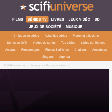
FILMS
SÉRIES TV
LIVRES
JEUX VIDÉO
BD
JEUX DE SOCIÉTÉ
MUSIQUE
Critiques de séries
Actualités séries
Planning diffusions
Séries en DVD
Vidéos de séries
Top séries
séries par thèmes
Acteurs
Personnages
Photos & affiches
Citations
Anecdotes
Slogans
Agenda
Scifi-Universe.com
la saga Les TommyKnockers
Les Tommyknockers [1994]