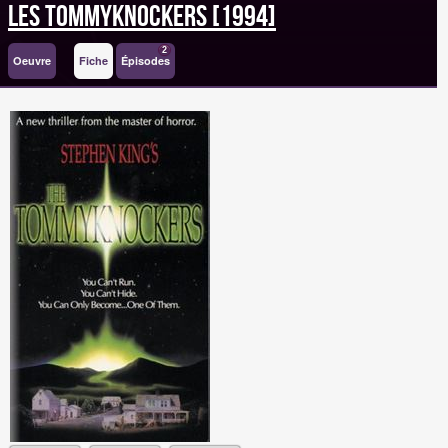
Les Tommyknockers [1994]
2
Oeuvre
Fiche
Épisodes