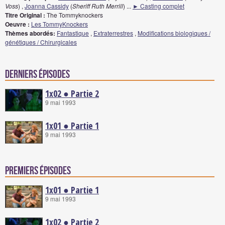
Voss
) ,
Joanna Cassidy
(
Sheriff Ruth Merrill
)
...
► Casting complet
Titre Original :
The Tommyknockers
Oeuvre :
Les TommyKnockers
Thèmes abordés:
Fantastique
,
Extraterrestres
,
Modifications biologiques /
génétiques / Chirurgicales
Derniers épisodes
1x02 ● Partie 2
9 mai 1993
1x01 ● Partie 1
9 mai 1993
Premiers épisodes
1x01 ● Partie 1
9 mai 1993
1x02 ● Partie 2