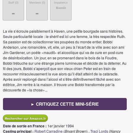
Staff (
0
)
Membres (
0
)
Impatience
Bientôt
-
-
La vie s’écroule paisiblement à Haven, une petite bourgade sans histoires.
Seule particularité locale : le shérif est ici une femme, la très respectée Ruth.
Sa passion est de collectionner les poupées du monde entier. Bobbi
Anderson, une romancière, vit, elle, un peu à l’écart de la ville avec son ami
Jim Gardener, un poète «maudit» et alcoolique qui va de cure en post-cure
de désintoxication. Un jour, en se promenant dans le bois de la Foudre,
Bobbi trébuche sur une étrange pierre lumineuse et décide de la déterrer. Au
fil des jours, Bobbi s’aperçoit que son vieux chien Peter est en train de
recouvrer miraculeusement la vue alors qu’il était atteint de la cataracte.
Après avoir replongé dans l’alcool et s’être définitivement fâché avec son
éditrice, Jim rentre à la maison. Il trouve une Bobbi transformée par la
découverte de «la chose»...
► CRITIQUEZ CETTE MINI-SÉRIE
Rechercher sur Amazon.fr
Date de sortie en France :
1er janvier 1994
Casting principal :
Robert Carradine
(
Bryant Brown
) ,
Traci Lords
(
Nancy