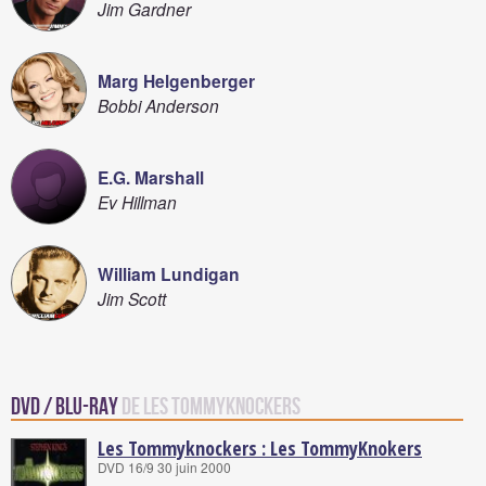
Jim Gardner
Marg Helgenberger
Bobbi Anderson
E.G. Marshall
Ev Hillman
William Lundigan
Jim Scott
DVD / Blu-Ray
de Les Tommyknockers
Les Tommyknockers : Les TommyKnokers
DVD 16/9 30 juin 2000