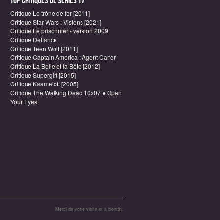
Top critiques de Séries TV
Critique Le trône de fer [2011]
Critique Star Wars : Visions [2021]
Critique Le prisonnier - version 2009
Critique Defiance
Critique Teen Wolf [2011]
Critique Captain America : Agent Carter
Critique La Belle et la Bête [2012]
Critique Supergirl [2015]
Critique Kaamelott [2005]
Critique The Walking Dead 10x07 ● Open
Your Eyes
Merci de votre visite et à bientôt.