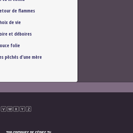
etour de flammes
hoix de vie
oire et déboires
ouce folie
es pêchés d'une mère
V
W
X
Y
Z