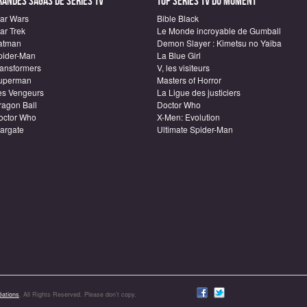
randes sagas de Séries TV
Top Séries TV du moment
tar Wars
Bible Black
ar Trek
Le Monde incroyable de Gumball
atman
Demon Slayer : Kimetsu no Yaiba
pider-Man
La Blue Girl
ransformers
V, les visiteurs
uperman
Masters of Horror
es Vengeurs
La Ligue des justiciers
ragon Ball
Doctor Who
octor Who
X-Men: Evolution
targate
Ultimate Spider-Man
ations
. All Rights Reserved. Please don’t copy.