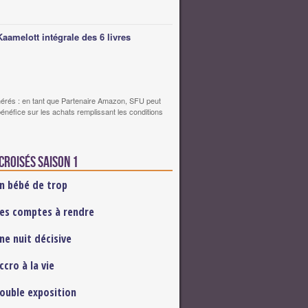
Kaamelott intégrale des 6 livres
érés : en tant que Partenaire Amazon, SFU peut
bénéfice sur les achats remplissant les conditions
croisés saison 1
n bébé de trop
es comptes à rendre
ne nuit décisive
ccro à la vie
ouble exposition