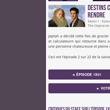
Destins 
rendre
Saison 1 - Episo
Titre Original de
Jeptah a décidé cette fois de gracie
et calculateurn qui retourne dans 
une personne chaleureuse et pleine 
Ceci est l'épisode 2 sur 22 de la saiso
◄ ÉPISODE 1X01
► VOTR
Critiques du staff sur l'épisode 