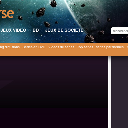
JEUX VIDÉO
BD
JEUX DE SOCIÉTÉ
ng diffusions
Séries en DVD
Vidéos de séries
Top séries
séries par thèmes
Destins croisés [1999]
Destins croisés saison 1
1x02 ● Des comptes à rendre