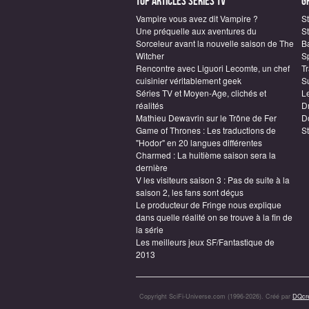
Top articles Séries TV
G
Vampire vous avez dit Vampire ?
S
Une préquelle aux aventures du
St
Sorceleur avant la nouvelle saison de The
B
Witcher
S
Rencontre avec Liguori Lecomte, un chef
T
cuisinier véritablement geek
S
Séries TV et Moyen-Age, clichés et
L
réalités
D
Mathieu Dewavrin sur le Trône de Fer
D
Game of Thrones : Les traductions de
S
"Hodor" en 20 langues différentes
Charmed : La huitième saison sera la
dernière
V les visiteurs saison 3 : Pas de suite à la
saison 2, les fans sont déçus
Le producteur de Fringe nous explique
dans quelle réalité on se trouve à la fin de
la série
Les meilleurs jeux SF/Fantastique de
2013
Copyright SciFi-Universe.com (1996-2026). Créé par
DQcré