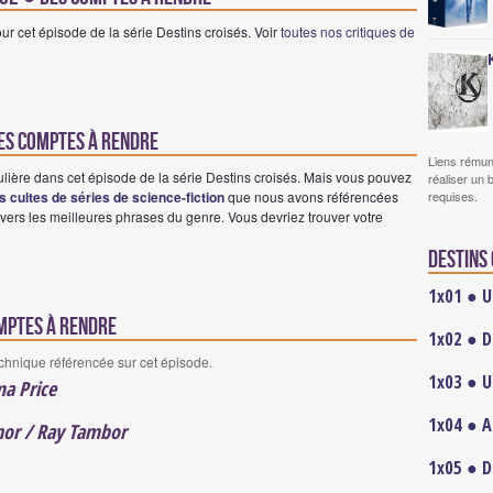
r cet épisode de la série Destins croisés. Voir
toutes nos critiques de
Des comptes à rendre
Liens rémun
ulière dans cet épisode de la série Destins croisés. Mais vous pouvez
réaliser un 
requises.
es cultes de séries de science-fiction
que nous avons référencées
vers les meilleures phrases du genre. Vous devriez trouver votre
Destins 
1x01 ● U
omptes à rendre
1x02 ● D
echnique référencée sur cet épisode.
1x03 ● U
a Price
1x04 ● A
or / Ray Tambor
1x05 ● D