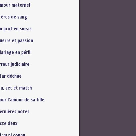
Amour maternel
rères de sang
n prof en sursis
uerre et passion
ariage en péril
reur judiciaire
tar déchue
eu, set et match
our l'amour de sa fille
ernières notes
cte deux
i vu ni connu