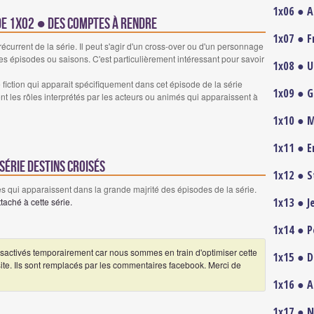
1x06 ● 
ode 1x02 ● Des comptes à rendre
1x07 ● F
urrent de la série. Il peut s'agir d'un cross-over ou d'un personnage
es épisodes ou saisons. C'est particulièrement intéressant pour savoir
1x08 ● U
iction qui apparait spécifiquement dans cet épisode de la série
1x09 ● G
nt les rôles interprétés par les acteurs ou animés qui apparaissent à
1x10 ● M
1x11 ● Er
série Destins croisés
1x12 ● S
 qui apparaissent dans la grande majrité des épisodes de la série.
1x13 ● J
aché à cette série.
1x14 ● P
ctivés temporairement car nous sommes en train d'optimiser cette
1x15 ● D
 site. Ils sont remplacés par les commentaires facebook. Merci de
1x16 ● A
1x17 ● N