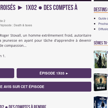
croisés ► 1x02 ● Des comptes à
Destins 
Guide 
de 2
Prochai
 l'épisode : Death & taxes
Diffusi
r Roger Stovall, un homme extrêmement froid, autoritaire
sa jeunesse en ayant pour tâche d'apprendre à devenir
Séries TV
de compassion...
n 1.
ÉPISODE 1X03 ►
E AVIS SUR CET ÉPISODE
1x02 ● Des comptes à rendre