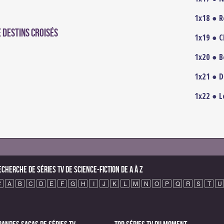
1x18 ● R
 Destins croisés
1x19 ● C
1x20 ● B
1x21 ● D
1x22 ● L
echerche de Séries TV de science-fiction de A à Z
#
A
B
C
D
E
F
G
H
I
J
K
L
M
N
O
P
Q
R
S
T
U