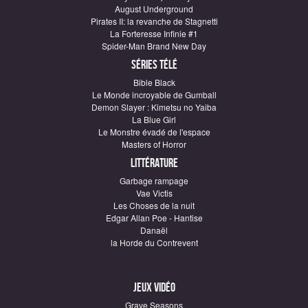
August Underground
Pirates II: la revanche de Stagnetti
La Forteresse Infinie #1
Spider-Man Brand New Day
Séries télé
Bible Black
Le Monde incroyable de Gumball
Demon Slayer : Kimetsu no Yaiba
La Blue Girl
Le Monstre évadé de l'espace
Masters of Horror
Littérature
Garbage rampage
Vae Victis
Les Choses de la nuit
Edgar Allan Poe - Hantise
Danaël
la Horde du Contrevent
Jeux vidéo
Grave Seasons