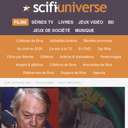
FILMS
SÉRIES TV
LIVRES
JEUX VIDÉO
BD
JEUX DE SOCIÉTÉ
MUSIQUE
Critiques de films
Actualités cinéma
Bandes annonces
Au ciné en 2026
Ce soir à la TV
En DVD
Top films
Films par thèmes
Editeurs
Acteurs & réalisateurs
Personnages
Images & affiches
Citations de films
Anecdotes de films
Références de films
Slogans de films
Agenda
Scifi-Universe.com
Personnalités
Kevin McCarthy