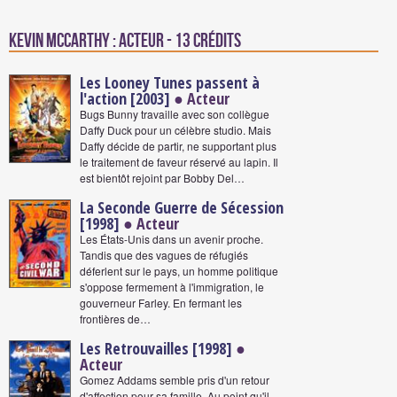
Kevin McCarthy : Acteur - 13 crédits
Les Looney Tunes passent à
l'action [2003]
● Acteur
Bugs Bunny travaille avec son collègue
Daffy Duck pour un célèbre studio. Mais
Daffy décide de partir, ne supportant plus
le traitement de faveur réservé au lapin. Il
est bientôt rejoint par Bobby Del…
La Seconde Guerre de Sécession
[1998]
● Acteur
Les États-Unis dans un avenir proche.
Tandis que des vagues de réfugiés
déferlent sur le pays, un homme politique
s'oppose fermement à l'immigration, le
gouverneur Farley. En fermant les
frontières de…
Les Retrouvailles [1998]
●
Acteur
Gomez Addams semble pris d'un retour
d'affection pour sa famille. Au point qu'il