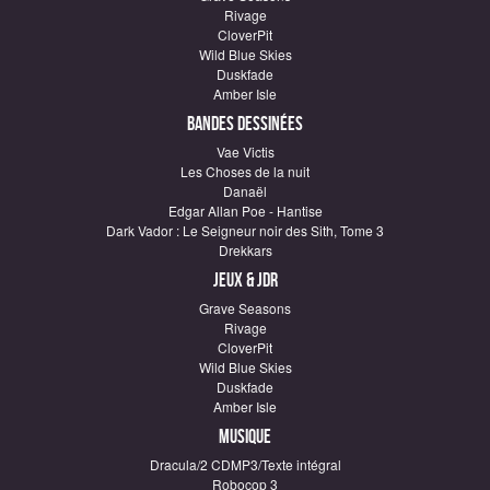
Rivage
CloverPit
Wild Blue Skies
Duskfade
Amber Isle
Bandes dessinées
Vae Victis
Les Choses de la nuit
Danaël
Edgar Allan Poe - Hantise
Dark Vador : Le Seigneur noir des Sith, Tome 3
Drekkars
Jeux & JDR
Grave Seasons
Rivage
CloverPit
Wild Blue Skies
Duskfade
Amber Isle
Musique
Dracula/2 CDMP3/Texte intégral
Robocop 3