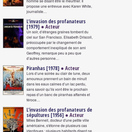
homme se disant être le meurtrier. Il
propose une entrevue avec Karen White,
journaliste…
L'invasion des profanateurs
[1979]
● Acteur
Un soir, d’étranges graines tombent du
ciel sur San Francisco. Elisabeth Driscoll,
préoccupée par le changement de
comportement inexpliqué de son ami
Geoffrey, remarque peu a peu que
d’autres personne…
Piranhas [1978]
● Acteur
Lors d’une soirée au clair de lune, deux
amoureux prennent un bain de minuit
dans les eaux calmes d’un lac perdu,
sans savoir qu’ils vont être le prochain
repas d’un banc de piranhas affamés et
féroce…
L'invasion des profanateurs de
sépultures [1956]
● Acteur
Miles Bennell, docteur d'une petite ville
américaine, s'étonne de plusieurs cas
identiques : plusieurs habitants disent ne