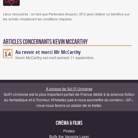
Liens rémunérés : en tant que Partenaire Amazon, SFU peut réaliser un bénéfice sur
les achats remplissant les conditions requises.
Articles concernants Kevin McCarthy
Au revoir et merci Mr McCarthy
Sept.
14
Kevin McCarthy est mort samedi 11 septembre.
À propos de Sci Fi Universe
SciFi-Universe est le plus important portail de France dédié à la science-fiction
au fantastique et à l'horreur. N'hésitez pas à nous soumettre du contenu «SF»,
nous nous ferons un plaisir de le traiter.
Cinéma & Films
Pirates
Buffy the Vampire Layer