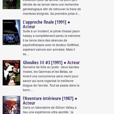
décide de se lancer dans une recherche
généalogique afin de retrouver la trace de
membres éloignés. Sa première prise d…
L'approche finale [1991]
●
Acteur
Suite à un incident, le pilote d'essai jason
halsey a complètement perdu la mémoire.
Il se lance dans des séances de
psychothérapie avec le docteur Gottfried,
espérant vaincre son amnésie. Mais il
se…
Ghoulies III #3 [1991]
● Acteur
Semaine de folie au lycée : deux bandes
rivales, les Gammas et les Betas, se
livrent une concurrence sans merci pour
savoir qui aura organisé la meilleure
blague de l'année. Tout se passe dans la
bonn…
l'Aventure intérieure [1987]
●
Acteur
Dans un laboratoire de Silicon Valley a
lieu une expérience ultra-secrète : la