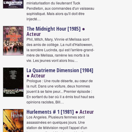
miniaturisation du lieutenant Tuck
Pendleton, aux commandes d'un vaisseau
sophistiqué. Mais alors qu'il doit être
injecté…
The Midnight Hour [1985]
●
Acteur
Phil, Mitch, Mary, Vinnie et Melissa sont
des amis de collège. La nuit d'Halloween,
la sorcière Lucinda, qui est l'arrière-grand-
mère de Melissa, ramène les morts à la
vie. Les jeunes vont alors trou…
La Quatrieme Dimension [1984]
● Acteur
Prologue : Une route déserte, au cœur de
la nuit. Dans une voiture, deux hommes
jouent à se faire peur... Premier épisode :
En sortant du bar où il a émis tout haut ses
opinions racistes, Bill…
Hurlements # 1 [1981]
● Acteur
Los Angeles. Plusieurs femmes sont
assassinées en quelques jours. Une
station de télévision reçoit l'appel d'un