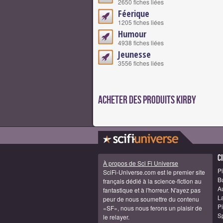
2650 fiches liées
Féerique
1205 fiches liées
Humour
4938 fiches liées
Jeunesse
3556 fiches liées
Acheter des produits Kirby
C
À propos de Sci Fi Universe
Pi
SciFi-Universe.com est le premier site
B
français dédié à la science-fiction au
A
fantastique et à l'horreur. N'ayez pas
La
peur de nous soumettre du contenu
Pi
«SF», nous nous ferons un plaisir de
S
le relayer.