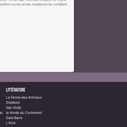
bénéfice sur les achats remplissant les conditions
Littérature
La Ferme des Animaux
Drekkars
Vae Victis
et
la Horde du Contrevent
Dark Bane
L'Ainé