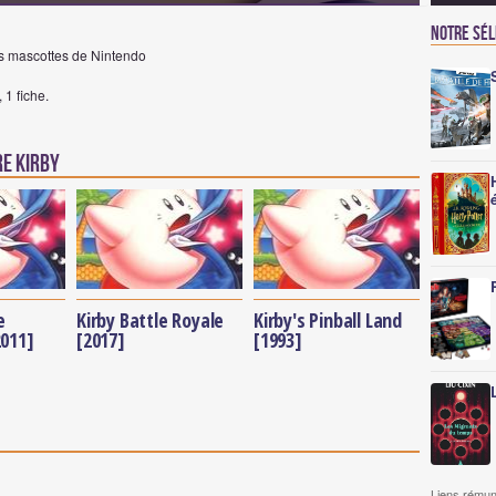
Notre sé
s mascottes de Nintendo
 1 fiche.
e Kirby
e
Kirby Battle Royale
Kirby's Pinball Land
2011]
[2017]
[1993]
Liens rémun