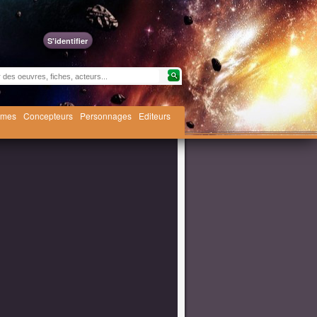
S'identifier
èmes
Concepteurs
Personnages
Editeurs