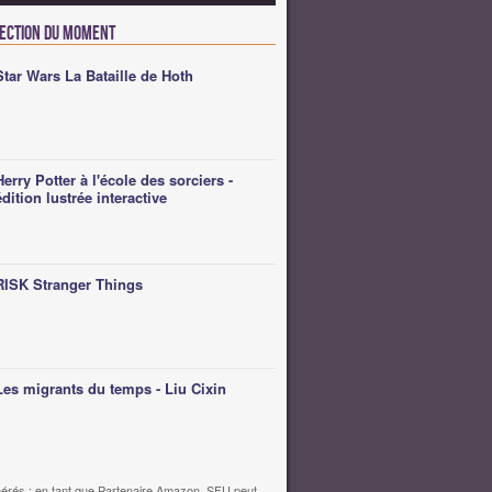
lection du moment
Star Wars La Bataille de Hoth
Herry Potter à l'école des sorciers -
édition lustrée interactive
RISK Stranger Things
Les migrants du temps - Liu Cixin
érés : en tant que Partenaire Amazon, SFU peut