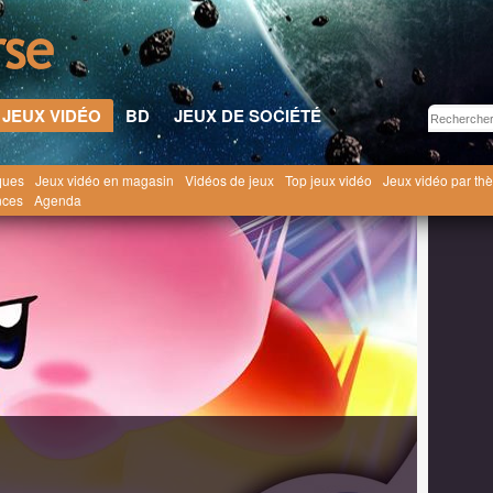
JEUX VIDÉO
BD
JEUX DE SOCIÉTÉ
ques
Jeux vidéo en magasin
Vidéos de jeux
Top jeux vidéo
Jeux vidéo par th
irby
nces
Agenda