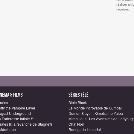
réaliser un 
requises.
inéma & Films
Séries télé
rates
Bible Black
uffy the Vampire Layer
Le Monde incroyable de Gumball
ugust Underground
Demon Slayer : Kimetsu no Yaiba
 Forteresse Infinie #1
Miraculous : Les Aventures de Ladybug 
rates II: la revanche de Stagnetti
Chat Noir
piderbabe
Renegade Immortal