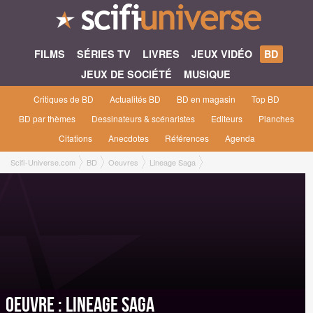
FILMS
SÉRIES TV
LIVRES
JEUX VIDÉO
BD
JEUX DE SOCIÉTÉ
MUSIQUE
Critiques de BD
Actualités BD
BD en magasin
Top BD
BD par thèmes
Dessinateurs & scénaristes
Editeurs
Planches
Citations
Anecdotes
Références
Agenda
Scifi-Universe.com
BD
Oeuvres
Lineage Saga
Oeuvre : Lineage Saga