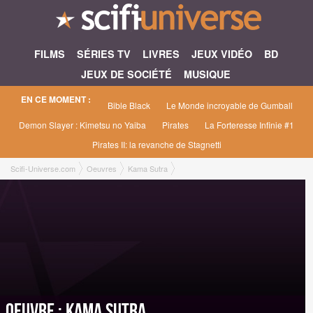
FILMS
SÉRIES TV
LIVRES
JEUX VIDÉO
BD
JEUX DE SOCIÉTÉ
MUSIQUE
EN CE MOMENT :
Bible Black
Le Monde incroyable de Gumball
Demon Slayer : Kimetsu no Yaiba
Pirates
La Forteresse Infinie #1
Pirates II: la revanche de Stagnetti
Scifi-Universe.com
Oeuvres
Kama Sutra
Oeuvre : Kama Sutra