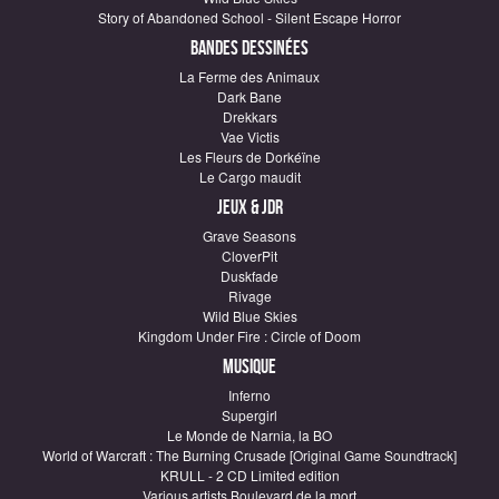
Story of Abandoned School - Silent Escape Horror
Bandes dessinées
La Ferme des Animaux
Dark Bane
Drekkars
Vae Victis
Les Fleurs de Dorkéïne
Le Cargo maudit
Jeux & JDR
Grave Seasons
CloverPit
Duskfade
Rivage
Wild Blue Skies
Kingdom Under Fire : Circle of Doom
Musique
Inferno
Supergirl
Le Monde de Narnia, la BO
World of Warcraft : The Burning Crusade [Original Game Soundtrack]
KRULL - 2 CD Limited edition
Various artists Boulevard de la mort