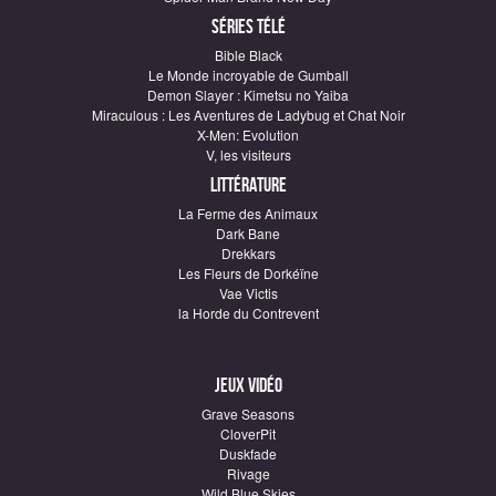
Séries télé
Bible Black
Le Monde incroyable de Gumball
Demon Slayer : Kimetsu no Yaiba
Miraculous : Les Aventures de Ladybug et Chat Noir
X-Men: Evolution
V, les visiteurs
Littérature
La Ferme des Animaux
Dark Bane
Drekkars
Les Fleurs de Dorkéïne
Vae Victis
la Horde du Contrevent
Jeux vidéo
Grave Seasons
CloverPit
Duskfade
Rivage
Wild Blue Skies