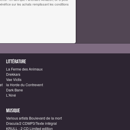
bénéfice sur les achats remplissant les conditions
Littérature
La Ferme des Animaux
Drekkars
Vae Victis
et
la Horde du Contrevent
Dark Bane
L'Ainé
Musique
Various artists Boulevard de la mort
Dracula/2 CDMP3/Texte intégral
KRULL - 2 CD Limited edition