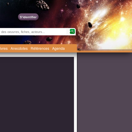
S'identifier
livres
Anecdotes
Références
Agenda