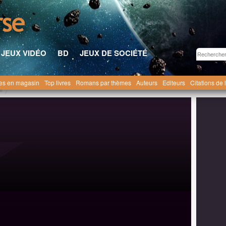
JEUX VIDÉO
BD
JEUX DE SOCIÉTÉ
res en magasin
Top livres
Romans par thèmes
Auteurs
Editeurs
Citations de 
e