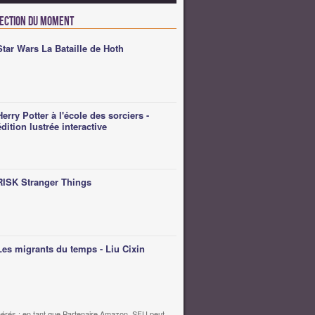
lection du moment
Star Wars La Bataille de Hoth
Herry Potter à l'école des sorciers -
édition lustrée interactive
RISK Stranger Things
Les migrants du temps - Liu Cixin
érés : en tant que Partenaire Amazon, SFU peut