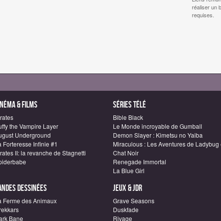
réaliser un 
requises.
inéma & Films
Séries télé
rates
Bible Black
uffy the Vampire Layer
Le Monde incroyable de Gumball
ugust Underground
Demon Slayer : Kimetsu no Yaiba
 Forteresse Infinie #1
Miraculous : Les Aventures de Ladybug 
rates II: la revanche de Stagnetti
Chat Noir
piderbabe
Renegade Immortal
La Blue Girl
andes dessinées
Jeux & JDR
a Ferme des Animaux
Grave Seasons
rekkars
Duskfade
ark Bane
Rivage