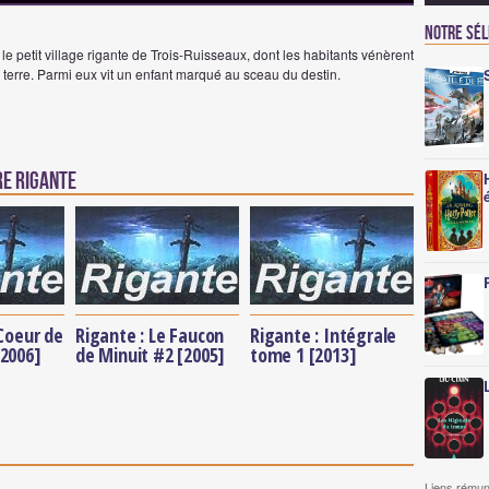
Notre sé
 petit village rigante de Trois-Ruisseaux, dont les habitants vénèrent
 la terre. Parmi eux vit un enfant marqué au sceau du destin.
e Rigante
 Coeur de
Rigante : Le Faucon
Rigante : Intégrale
2006]
de Minuit #2 [2005]
tome 1 [2013]
Liens rémun