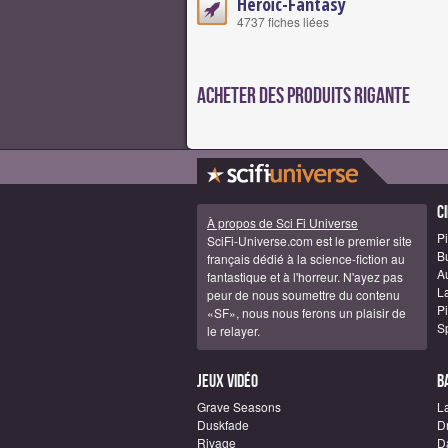
Héroïc-Fantasy
4737 fiches liées
Acheter des produits Rigante
C
À propos de Sci Fi Universe
Pi
SciFi-Universe.com est le premier site
B
français dédié à la science-fiction au
A
fantastique et à l'horreur. N'ayez pas
La
peur de nous soumettre du contenu
Pi
«SF», nous nous ferons un plaisir de
S
le relayer.
Jeux vidéo
B
Grave Seasons
L
Duskfade
D
Rivage
D