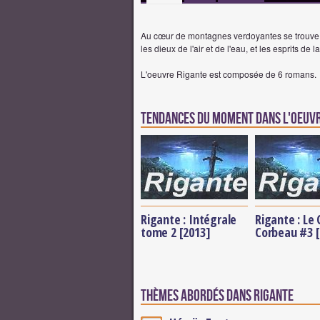
Au cœur de montagnes verdoyantes se trouve le
les dieux de l'air et de l'eau, et les esprits de
L'oeuvre Rigante est composée de 6 romans.
Tendances du moment dans l'oeuvr
Rigante : Intégrale
Rigante : Le
tome 2 [2013]
Corbeau #3 [
Thèmes abordés dans Rigante