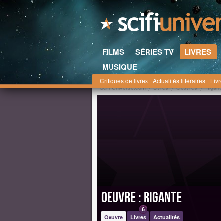
FILMS
SÉRIES TV
LIVRES
MUSIQUE
Critiques de livres
Actualités littéraires
Liv
Scifi-Universe.com
Livres
Oeuvres
Rigant
Oeuvre : Rigante
6
Oeuvre
Livres
Actualités