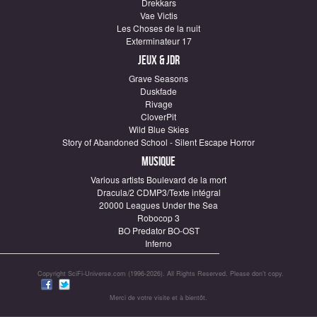
Drekkars
Vae Victis
Les Choses de la nuit
Exterminateur 17
Jeux & JDR
Grave Seasons
Duskfade
Rivage
CloverPit
Wild Blue Skies
Story of Abandoned School - Silent Escape Horror
Musique
Various artists Boulevard de la mort
Dracula/2 CDMP3/Texte intégral
20000 Leagues Under the Sea
Robocop 3
BO Predator BO-OST
Inferno
Copyright SciFi-Universe.com (1996-2026). All Rights Reserved. Please don’t copy.
Merci de votre visite et à bientôt.