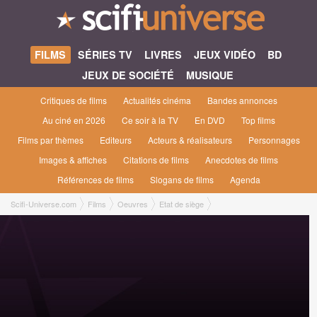
FILMS
SÉRIES TV
LIVRES
JEUX VIDÉO
BD
JEUX DE SOCIÉTÉ
MUSIQUE
Critiques de films
Actualités cinéma
Bandes annonces
Au ciné en 2026
Ce soir à la TV
En DVD
Top films
Films par thèmes
Editeurs
Acteurs & réalisateurs
Personnages
Images & affiches
Citations de films
Anecdotes de films
Références de films
Slogans de films
Agenda
Scifi-Universe.com
Films
Oeuvres
Etat de siège