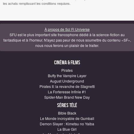
les achats remplissant les conditions requises.
À propos de Sci Fi Universe
SFU est le plus important site francophone dédié à la science-fiction au
fantastique et à l'horreur. N'ayez pas peur de nous soumettre du contenu «SF»,
nous nous ferons un plaisir de le traiter.
Cinéma & Films
Pirates
Buffy the Vampire Layer
August Underground
Pirates II: la revanche de Stagnetti
La Forteresse Infinie #1
Spider-Man Brand New Day
Séries télé
Bible Black
Le Monde incroyable de Gumball
Demon Slayer : Kimetsu no Yaiba
La Blue Girl