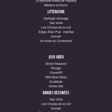
Le Monstre évadé de l'espace
Masters of Horror
Littérature
Garbage rampage
Vae Victis
Les Choses de la nuit
Edgar Allan Poe - Hantise
Danaël
la Horde du Contrevent
Jeux vidéo
Grave Seasons
Rivage
CloverPit
Wild Blue Skies
Duskfade
Amber Isle
Bandes dessinées
Vae Victis
Les Choses de la nuit
Danaël